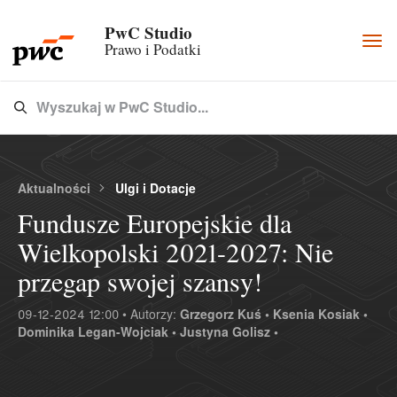
PwC Studio
Togg
Prawo i Podatki
navi
Wyszukaj w PwC Studio...
Type 3 or more characters for results.
Aktualności
Ulgi i Dotacje
Fundusze Europejskie dla
Wielkopolski 2021-2027: Nie
przegap swojej szansy!
09-12-2024 12:00 • Autorzy:
Grzegorz Kuś •
Ksenia Kosiak •
Dominika Legan-Wojciak •
Justyna Golisz •