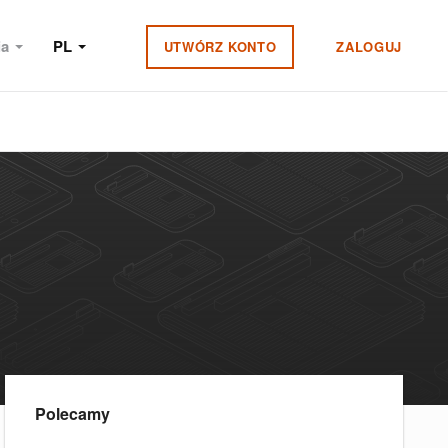
ia
PL
UTWÓRZ KONTO
ZALOGUJ
Polecamy