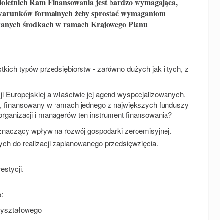
oletnich Ram Finansowania jest bardzo wymagająca,
 i warunków formalnych żeby sprostać wymaganiom
wanych środkach w ramach Krajowego Planu
tkich typów przedsiębiorstw - zarówno dużych jak i tych, z
i Europejskiej a właściwie jej agend wyspecjalizowanych.
d, finansowany w ramach jednego z największych funduszy
 organizacji i managerów ten instrument finansowania?
znaczący wpływ na rozwój gospodarki zeroemisyjnej.
ch do realizacji zaplanowanego przedsięwzięcia.
stycji.
o:
kryształowego