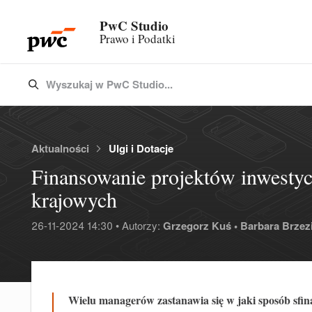
PwC Studio
Prawo i Podatki
Wyszukaj w PwC Studio...
Type 3 or more characters for results.
Aktualności
Ulgi i Dotacje
Finansowanie projektów inwestyc
krajowych
26-11-2024 14:30 • Autorzy:
Grzegorz Kuś •
Barbara Brzezi
Wielu managerów zastanawia się w jaki sposób sfin