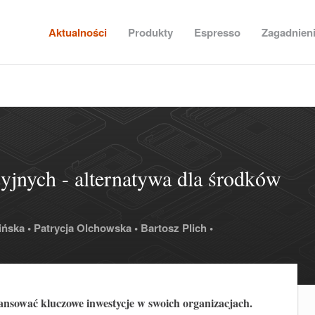
Aktualności
Produkty
Espresso
Zagadnien
yjnych - alternatywa dla środków
ńska •
Patrycja Olchowska •
Bartosz Plich •
ansować kluczowe inwestycje w swoich organizacjach.