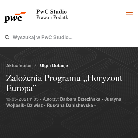
PwC Studio
Togg
Prawo i Podatki
navi
Wyszukaj w PwC Studio...
Type 3 or more characters for results.
Aktualności
Ulgi i Dotacje
Założenia Programu „Horyzont
Europa”
10-05-2021 11:05 • Autorzy:
Barbara Brzezińska •
Justyna
Wojtasik- Dziwisz •
Rusłana Danishevska •