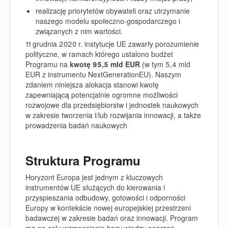
realizację priorytetów obywateli oraz utrzymanie
naszego modelu społeczno-gospodarczego i
związanych z nim wartości.
11 grudnia 2020 r. instytucje UE zawarły porozumienie
polityczne, w ramach którego ustalono budżet
Programu na
kwotę
95,5 mld EUR
(w tym 5,4 mld
EUR z instrumentu
NextGenerationEU
). Naszym
zdaniem niniejsza alokacja stanowi kwotę
zapewniającą potencjalnie ogromne możliwości
rozwojowe dla przedsiębiorstw i jednostek naukowych
w zakresie tworzenia i/lub rozwijania innowacji, a także
prowadzenia badań naukowych
Struktura Programu
Horyzont Europa jest jednym z kluczowych
instrumentów UE służących do kierowania i
przyspieszania odbudowy, gotowości i odporności
Europy w kontekście nowej europejskiej przestrzeni
badawczej w zakresie badań oraz innowacji. Program
ma na celu wzmocnienie bazy wiedzy poprzez