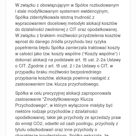
W związku z obowiązującym w Spółce rozbudowanym
i stale modyfikowanym systemem ewidencyjnym,
Spółka zidentyfikowała istotną trudność z
wypracowaniem docelowej metodyki alokacji kosztów
do działalności zwolnionej z CIT oraz opodatkowanej.
W związku z brakiem możliwości przydzielenia kosztów
wprost do danego źródła przychodu bez ryzyka
popełnienia błędu Spółka zamierzała traktować koszty
w całości jako tzw. koszty wspólne (“
Koszty wspólne
”) i
dokonać alokacji na podstawie art. 15 ust. 2-2a Ustawy
o CIT. Zgodnie z art. 15 ust. 2 i 2a Ustawy o CIT, w
przypadku braku możliwości bezpośredniego
przypisania kosztów, alokacja powinna nastąpić z
zastosowaniem tzw. klucza przychodowego.
Spółka w celu precyzyjnej alokacji zaproponowała
zastosowanie "Zmodyfikowanego Klucza
Przychodowego", w którym wyłączone miałyby być
niektóre rodzaje przychodów z działalności
opodatkowanej, takie jak przychody ze sprzedaży praw
do emisji CO
2
, odsetki od cash poolingu, przychody z
tytułu odszkodowań oraz inne przychody o
charakterze incydentalnym. Spółka wskazała, że