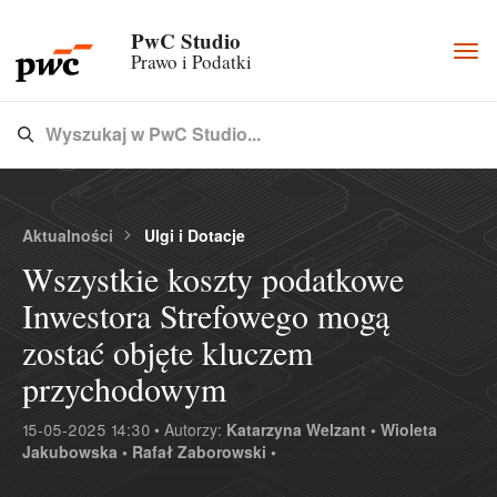
PwC Studio
Togg
Prawo i Podatki
navi
Wyszukaj w PwC Studio...
Type 3 or more characters for results.
Aktualności
Ulgi i Dotacje
Wszystkie koszty podatkowe
Inwestora Strefowego mogą
zostać objęte kluczem
przychodowym
15-05-2025 14:30 • Autorzy:
Katarzyna Welzant •
Wioleta
Jakubowska •
Rafał Zaborowski •