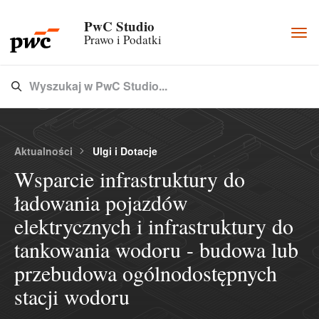
PwC Studio
Togg
Prawo i Podatki
navi
Wyszukaj w PwC Studio...
Type 3 or more characters for results.
Aktualności
Ulgi i Dotacje
Wsparcie infrastruktury do
ładowania pojazdów
elektrycznych i infrastruktury do
tankowania wodoru - budowa lub
przebudowa ogólnodostępnych
stacji wodoru