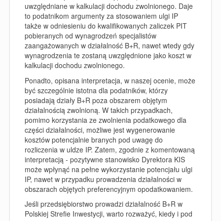
uwzględniane w kalkulacji dochodu zwolnionego. Daje
to podatnikom argumenty za stosowaniem ulgi IP
także w odniesieniu do kwalifikowanych zaliczek PIT
pobieranych od wynagrodzeń specjalistów
zaangażowanych w działalność B+R, nawet wtedy gdy
wynagrodzenia te zostaną uwzględnione jako koszt w
kalkulacji dochodu zwolnionego.
Ponadto, opisana interpretacja, w naszej ocenie, może
być szczególnie istotna dla podatników, którzy
posiadają działy B+R poza obszarem objętym
działalnością zwolnioną. W takich przypadkach,
pomimo korzystania ze zwolnienia podatkowego dla
części działalności, możliwe jest wygenerowanie
kosztów potencjalnie branych pod uwagę do
rozliczenia w uldze IP. Zatem, zgodnie z komentowaną
interpretacją - pozytywne stanowisko Dyrektora KIS
może wpłynąć na pełne wykorzystanie potencjału ulgi
IP, nawet w przypadku prowadzenia działalności w
obszarach objętych preferencyjnym opodatkowaniem.
Jeśli przedsiębiorstwo prowadzi działalność B+R w
Polskiej Strefie Inwestycji, warto rozważyć, kiedy i pod