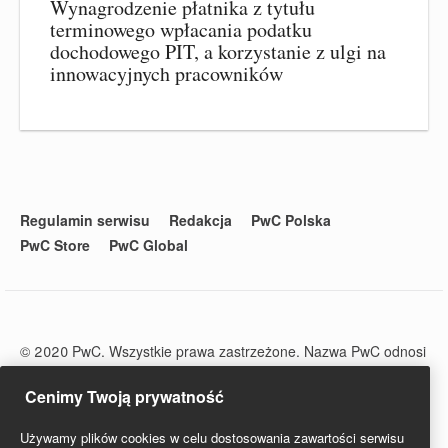
Wynagrodzenie płatnika z tytułu
terminowego wpłacania podatku
dochodowego PIT, a korzystanie z ulgi na
innowacyjnych pracowników
Regulamin serwisu
Redakcja
PwC Polska
PwC Store
PwC Global
© 2020 PwC. Wszystkie prawa zastrzeżone. Nazwa PwC odnosi
się do firm wchodzących w skład sieci PwC, z których każda
stanowi odrębny podmiot prawny. Więcej informacji na stronie
Cenimy Twoją prywatność
www.pwc.com/structure.
PwC Studio - Prawo i Podatki jest zarejestrowanym tytułem
Używamy plików cookies w celu dostosowania zawartości serwisu