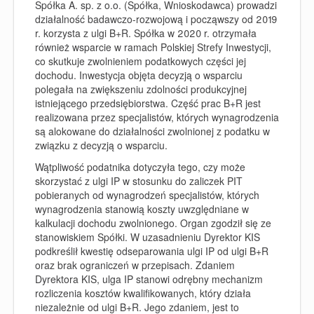
Spółka A. sp. z o.o. (
Spółka
,
Wnioskodawca
) prowadzi
działalność badawczo-rozwojową i począwszy od 2019
r. korzysta z ulgi B+R. Spółka w 2020 r. otrzymała
również wsparcie w ramach Polskiej Strefy Inwestycji,
co skutkuje zwolnieniem podatkowych części jej
dochodu. Inwestycja objęta decyzją o wsparciu
polegała na zwiększeniu zdolności produkcyjnej
istniejącego przedsiębiorstwa. Część prac B+R jest
realizowana przez specjalistów, których wynagrodzenia
są alokowane do działalności zwolnionej z podatku w
związku z decyzją o wsparciu.
Wątpliwość podatnika dotyczyła tego, czy może
skorzystać z ulgi IP w stosunku do zaliczek PIT
pobieranych od wynagrodzeń specjalistów, których
wynagrodzenia stanowią koszty uwzględniane w
kalkulacji dochodu zwolnionego.
Organ zgodził się ze
stanowiskiem Spółki
. W uzasadnieniu Dyrektor KIS
podkreślił kwestię odseparowania ulgi IP od ulgi B+R
oraz brak ograniczeń w przepisach. Zdaniem
Dyrektora KIS, ulga IP stanowi odrębny mechanizm
rozliczenia kosztów kwalifikowanych, który działa
niezależnie od ulgi B+R. Jego zdaniem, jest to