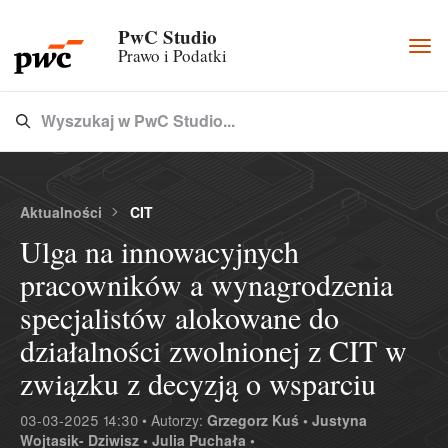
PwC Studio
Togg
Prawo i Podatki
navi
Wyszukaj w PwC Studio...
Type 3 or more characters for results.
Aktualności
CIT
Ulga na innowacyjnych
pracowników a wynagrodzenia
specjalistów alokowane do
działalności zwolnionej z CIT w
związku z decyzją o wsparciu
03-03-2025 14:30 • Autorzy:
Grzegorz Kuś •
Justyna
Wojtasik- Dziwisz •
Julia Puchała •