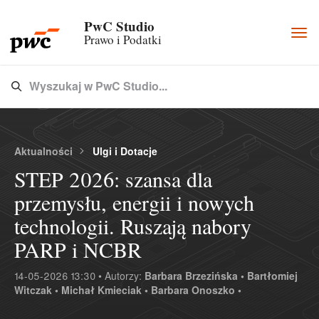
PwC Studio
Togg
Prawo i Podatki
navi
Wyszukaj w PwC Studio...
Type 3 or more characters for results.
Aktualności
Ulgi i Dotacje
STEP 2026: szansa dla
przemysłu, energii i nowych
technologii. Ruszają nabory
PARP i NCBR
14-05-2026 13:30 • Autorzy:
Barbara Brzezińska •
Bartłomiej
Witczak •
Michał Kmieciak •
Barbara Onoszko •