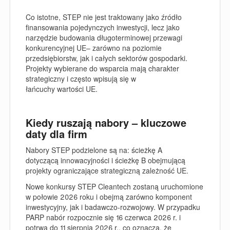
Co istotne, STEP nie jest traktowany jako źródło
finansowania pojedynczych inwestycji, lecz jako
narzędzie budowania długoterminowej przewagi
konkurencyjnej UE– zarówno na poziomie
przedsiębiorstw, jak i całych sektorów gospodarki.
Projekty wybierane do wsparcia mają charakter
strategiczny i często wpisują się w
łańcuchy wartości UE.
Kiedy ruszają nabory – kluczowe
daty dla firm
Nabory STEP podzielone są na: ścieżkę A
dotyczącą innowacyjności i ścieżkę B obejmującą
projekty ograniczające strategiczną zależność UE.
Nowe konkursy STEP Cleantech zostaną uruchomione
w połowie 2026 roku i obejmą zarówno komponent
inwestycyjny, jak i badawczo
‑
rozwojowy. W przypadku
PARP nabór rozpocznie się 16 czerwca 2026 r. i
potrwa do 11 sierpnia 2026 r., co oznacza, że