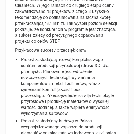
Cleantech. W jego ramach do drugiego etapu oceny
zakwalifikowano 18 projektów, z czego 8 uzyskało
rekomendację do dofinansowania na łączną kwotę
przekraczającą 167 mln zł. Tak wysoki poziom selekcji
pokazuje, że konkurencja w programie jest znacząca,
a sukces zależy od precyzyjnego dopasowania
projektu do celów STEP.
Przykładowe sukcesy przedsiębiorstw:
Projekt zakładający rozwój kompleksowego
centrum produkcji przyrostowej (druku 3D) dla
przemysłu. Planowane jest wdrożenie
nowoczesnych technologii wytwarzania
komponentów z metali i polimerów, wraz z
systemami kontroli jakości i post-
processingu. Przedsięwzięcie rozwija technologie
przyrostowe i produkcję materiałów o wysokiej
wartości dodanej, a także wspiera efektywność
wykorzystania surowców.
Projekt zakładający budowę w Polsce
wyspecjalizowanego zaplecza do produkcji
elementów bezpieczeństwa jądrowego, czyli osłon