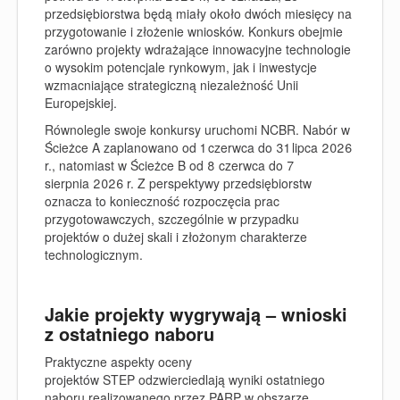
przedsiębiorstwa będą miały około dwóch miesięcy na
przygotowanie i złożenie wniosków. Konkurs obejmie
zarówno projekty wdrażające innowacyjne technologie
o wysokim potencjale rynkowym, jak i inwestycje
wzmacniające strategiczną niezależność Unii
Europejskiej.
Równolegle swoje konkursy uruchomi NCBR. Nabór w
Ścieżce A zaplanowano od 1 czerwca do 31 lipca 2026
r., natomiast w Ścieżce B od 8 czerwca do 7
sierpnia 2026 r. Z perspektywy przedsiębiorstw
oznacza to konieczność rozpoczęcia prac
przygotowawczych, szczególnie w przypadku
projektów o dużej skali i złożonym charakterze
technologicznym.
Jakie projekty wygrywają – wnioski
z ostatniego naboru
Praktyczne aspekty oceny
projektów STEP odzwierciedlają wyniki ostatniego
naboru realizowanego przez PARP w obszarze