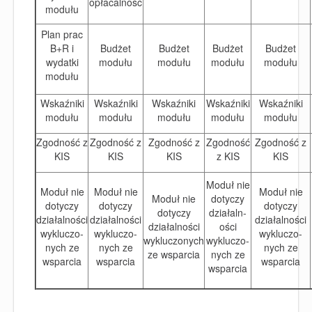
opłacalność
modułu
Plan prac
B+R i
Budżet
Budżet
Budżet
Budżet
wydatki
modułu
modułu
modułu
modułu
modułu
Wskaźniki
Wskaźniki
Wskaźniki
Wskaźniki
Wskaźniki
modułu
modułu
modułu
modułu
modułu
Zgodność z
Zgodność z
Zgodność z
Zgodność
Zgodność z
KIS
KIS
KIS
z KIS
KIS
Moduł nie
Moduł nie
Moduł nie
Moduł nie
Moduł nie
dotyczy
dotyczy
dotyczy
dotyczy
dotyczy
działaln-
działalności
działalności
działalności
działalności
ości
wykluczo-
wykluczo-
wykluczo-
wykluczonych
wykluczo-
nych ze
nych ze
nych ze
ze wsparcia
nych ze
wsparcia
wsparcia
wsparcia
wsparcia