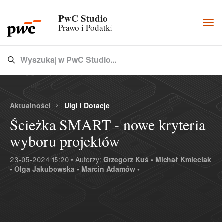
PwC Studio
Togg
Prawo i Podatki
navi
Wyszukaj w PwC Studio...
Type 3 or more characters for results.
Aktualności
Ulgi i Dotacje
Ścieżka SMART - nowe kryteria
wyboru projektów
23-05-2024 15:20 • Autorzy:
Grzegorz Kuś •
Michał Kmieciak
•
Olga Jakubowska •
Marcin Adamów •