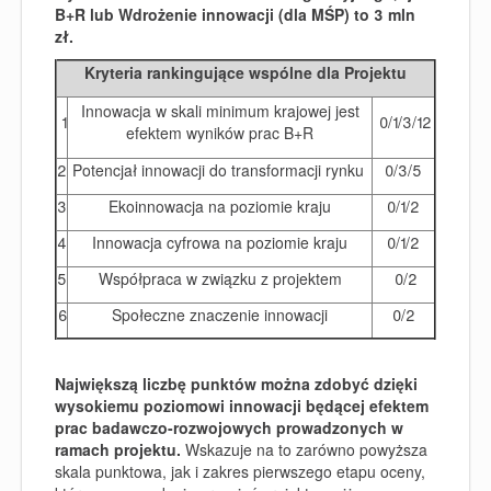
B+R lub Wdrożenie innowacji (dla MŚP) to 3 mln
zł.
Kryteria rankingujące wspólne dla Projektu
Innowacja w skali minimum krajowej jest
1
0/1/3/12
efektem wyników prac B+R
2
Potencjał innowacji do transformacji rynku
0/3/5
3
Ekoinnowacja na poziomie kraju
0/1/2
4
Innowacja cyfrowa na poziomie kraju
0/1/2
5
Współpraca w związku z projektem
0/2
6
Społeczne znaczenie innowacji
0/2
Największą liczbę punktów można zdobyć dzięki
wysokiemu poziomowi innowacji będącej efektem
prac badawczo-rozwojowych prowadzonych w
ramach projektu.
Wskazuje na to zarówno powyższa
skala punktowa, jak i zakres pierwszego etapu oceny,