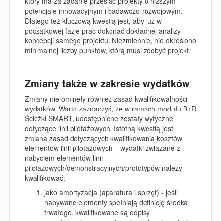
który ma za zadanie przesiać projekty o niższym
potencjale innowacyjnym i badawczo-rozwojowym.
Dlatego też kluczową kwestią jest, aby już w
początkowej fazie prac dokonać dokładnej analizy
koncepcji samego projektu. Niezmiennie, nie określono
minimalnej liczby punktów, którą musi zdobyć projekt.
Zmiany także w zakresie wydatków
Zmiany nie ominęły również zasad kwalifikowalności
wydatków. Warto zaznaczyć, że w ramach modułu B+R
Ścieżki SMART, udostępnione zostały wytyczne
dotyczące linii pilotażowych. Istotną kwestią jest
zmiana zasad dotyczących kwalifikowania kosztów
elementów linii pilotażowych – wydatki związane z
nabyciem elementów linii
pilotażowych/demonstracyjnych/prototypów należy
kwalifikować:
jako amortyzacja (aparatura i sprzęt) - jeśli
nabywane elementy spełniają definicję środka
trwałego, kwalifikowane są odpisy