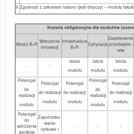
9
Zgodność z zakresem naboru (jeśli dotyczy) – moduły fakul
Kryteria obligatoryjne dla modułów (ocen
Zazielenienie
Wdrożenie
Infrastruktura
Moduł B+R
Cyfryzacja
przedsiębio-
innowacji
B+R
rstw
Istota
Istota
Istota
-
-
modułu
modułu
modułu
Potencjał
Potencjał
Potencjał
Potencjał
Potencjał
do
do
do realizacji
do realizacji
do realizacji
realizacji
realizacji
modułu
modułu
modułu
modułu
modułu
Potencjał
Zapotrzebo-
do
wanie
wdrożenia
-
-
-
rynkowe i
wyników