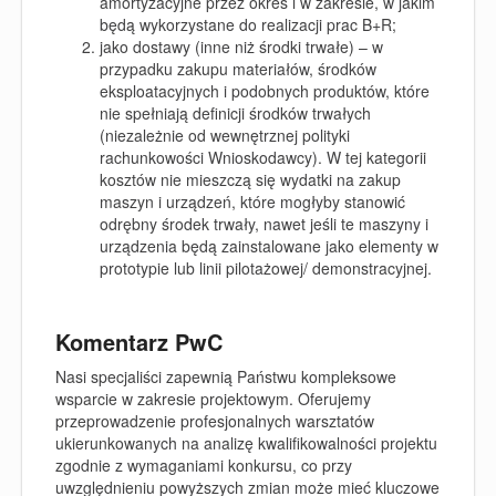
amortyzacyjne przez okres i w zakresie, w jakim
będą wykorzystane do realizacji prac B+R;
jako dostawy (inne niż środki trwałe) – w
przypadku zakupu materiałów, środków
eksploatacyjnych i podobnych produktów, które
nie spełniają definicji środków trwałych
(niezależnie od wewnętrznej polityki
rachunkowości Wnioskodawcy). W tej kategorii
kosztów nie mieszczą się wydatki na zakup
maszyn i urządzeń, które mogłyby stanowić
odrębny środek trwały, nawet jeśli te maszyny i
urządzenia będą zainstalowane jako elementy w
prototypie lub linii pilotażowej/ demonstracyjnej.
Komentarz PwC
Nasi specjaliści zapewnią Państwu kompleksowe
wsparcie w zakresie projektowym. Oferujemy
przeprowadzenie profesjonalnych warsztatów
ukierunkowanych na analizę kwalifikowalności projektu
zgodnie z wymaganiami konkursu, co przy
uwzględnieniu powyższych zmian może mieć kluczowe