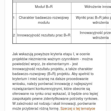
Moduł B+R
Wdrożenie innow
1
Charakter badawczo-rozwojowy
Wyniki prac B+R jako 
modułu
wdrożenia
Innowacyjność prze
2
Innowacyjność rezultatu prac B+R
wdrożenia
J
ak wskazują powyższe kryteria etapu I, w ocenie
projektów niezmiernie ważnym czynnikiem - można
powiedzieć wręcz, że elementarnym - jest
innowacyjność rezultatu projektu, a także charakter
badawczo-rozwojowy (B+R) projektu. Aby spełnić to
kryterium i mieć szansę na dalsze procedowanie
wniosku, należy porównać innowację z najlepszymi
rozwiązaniami konkurencyjnymi, które obecnie są
oferowane na rynku oraz wykazać, iż będzie ono lepiej
zaspokajało pewne zidentyfikowane potrzeby rynkowe.
W zależności od rodzaju i skali innowacji, porównanie
może przybierać różną formę.
Szerzej o tej tematyce