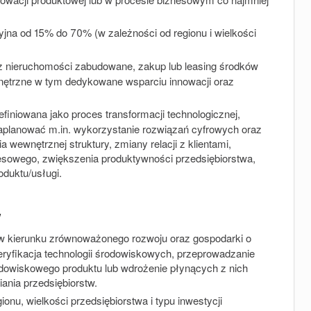
yjna od
15% do 70% (w zależności od regionu i wielkości
az nieruchomości zabudowane, zakup lub leasing środków
wnętrzne w tym dedykowane wsparciu innowacji oraz
efiniowana jako proces transformacji technologicznej,
 zaplanować m.in. wykorzystanie rozwiązań cyfrowych oraz
wewnętrznej struktury, zmiany relacji z klientami,
sowego, zwiększenia produktywności przedsiębiorstwa,
oduktu/usługi.
w
 w kierunku zrównoważonego rozwoju oraz gospodarki o
eryfikacja technologii środowiskowych, przeprowadzanie
odowiskowego produktu lub wdrożenie płynących z nich
iania przedsiębiorstw.
onu, wielkości przedsiębiorstwa i typu inwestycji