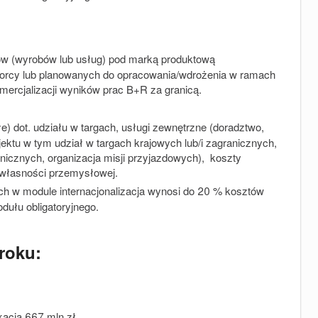
ów (wyrobów lub usług) pod marką produktową
iorcy lub planowanych do opracowania/wdrożenia w ramach
mercjalizacji wyników prac B+R za granicą.
łe) dot. udziału w targach, usługi zewnętrzne (doradztwo,
ektu w tym udział w targach krajowych lub/i zagranicznych,
anicznych, organizacja misji przyjazdowych), koszty
 własności przemysłowej.
ych w module internacjonalizacja wynosi do 20 % kosztów
ułu obligatoryjnego.
roku:
kacja 667 mln zł