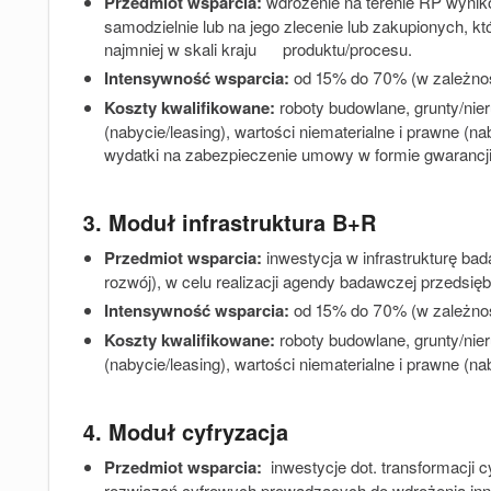
Przedmiot wsparcia
:
wdrożenie na terenie RP wynik
samodzielnie lub na jego zlecenie lub zakupionych, 
najmniej w skali kraju produktu/procesu.
Intensywność wsparcia:
od 15% do 70% (w zależności
Koszty kwalifikowane:
roboty budowlane, grunty/ni
(nabycie/leasing), wartości niematerialne i prawne (na
wydatki na zabezpieczenie umowy w formie gwarancji
3. Moduł infrastruktura B+R
Przedmiot wsparcia
:
inwestycja w infrastrukturę ba
rozwój), w celu realizacji agendy badawczej przedsięb
Intensywność wsparcia:
od 15% do 70% (w zależności
Koszty kwalifikowane:
roboty budowlane, grunty/ni
(nabycie/leasing), wartości niematerialne i prawne (na
4. Moduł cyfryzacja
P
rzedmiot wsparcia:
inwestycje dot. transformacji 
rozwiązań cyfrowych prowadzących do wdrożenia inno