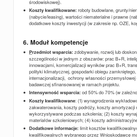
środowiskowej).
Koszty kwalifikowane:
roboty budowlane, grunty/ni
(nabycie/leasing), wartości niematerialne i prawne (na
dodatkowe koszty inwestycji (w zakresie np. OZE, kog
6. Moduł kompetencje
P
rzedmiot wsparcia:
zdobywanie, rozwój lub doskon
szczególności w jednym z obszarów: prac B+R, intelige
innowacjami, komercjalizacji wyników prac B+R, trans
polityki klimatycznej, gospodarki obiegu zamkniętego
internacjonalizacji, ochrony własności przemysłowej 
badawczej sfinansowanej w ramach projektu.
Intensywność wsparcia:
od 50% do 70% (w zależnośc
Koszty kwalifikowane
:
(1) wynagrodzenia wykładowcó
zakwaterowania, koszty podróży, koszty amortyzacji 
wykorzystywane podczas szkolenia; (2) koszty wyna
materiałów szkoleniowych; (4) koszty administracyjne
Dodatkowe informacje:
limit kosztów kwalifikowal
kwalifikowalnych wybranego przez Wnioskodawcę mod