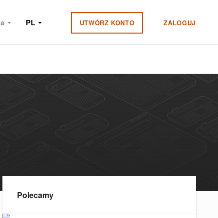
ia
PL
UTWÓRZ KONTO
ZALOGUJ
Polecamy