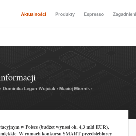
Aktualności
Produkty
Espresso
Zagadnien
nformacji
•
Dominika Legan-Wojciak •
Maciej Miernik •
acyjnym w Polsce (budżet wynosi ok. 4,3 mld EUR),
w. miękkie. W ramach konkursu SMART przedsiębiorcy