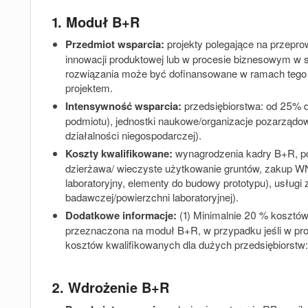
1. Moduł B+R
Przedmiot wsparcia:
projekty polegające na przepr
innowacji produktowej lub w procesie biznesowym w s
rozwiązania może być dofinansowane w ramach tego 
projektem.
Intensywność wsparcia:
przedsiębiorstwa: od 25% d
podmiotu), jednostki naukowe/organizacje pozarządow
działalności niegospodarczej).
Koszty kwalifikowane:
wynagrodzenia kadry B+R, p
dzierżawa/ wieczyste użytkowanie gruntów, zakup WNiP
laboratoryjny, elementy do budowy prototypu), usług
badawczej/powierzchni laboratoryjnej).
Dodatkowe informacje:
(1)
Minimalnie 20 % kosztów 
przeznaczona na moduł B+R, w przypadku jeśli w proje
kosztów kwalifikowanych dla dużych przedsiębiorstw:
2. Wdrożenie B+R