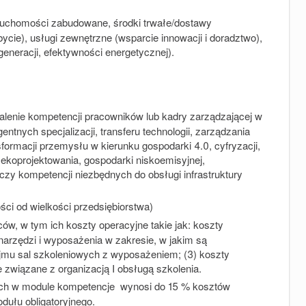
eruchomości zabudowane, środki trwałe/dostawy
bycie), usługi zewnętrzne (wsparcie innowacji i doradztwo),
eneracji, efektywności energetycznej).
alenie kompetencji pracowników lub kadry zarządzającej w
ntnych specjalizacji, transferu technologii, zarządzania
formacji przemysłu w kierunku gospodarki 4.0, cyfryzacji,
, ekoprojektowania, gospodarki niskoemisyjnej,
czy kompetencji niezbędnych do obsługi infrastruktury
i od wielkości przedsiębiorstwa)
w, w tym ich koszty operacyjne takie jak: koszty
narzędzi i wyposażenia w zakresie, w jakim są
jmu sal szkoleniowych z wyposażeniem; (3) koszty
 związane z organizacją I obsługą szkolenia.
nych w module kompetencje wynosi do 15 % kosztów
ułu obligatoryjnego.