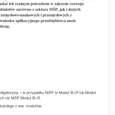
adać ich realnym potrzebom w zakresie rozwoju
odmiotów zarówno z sektora MŚP, jak i dużych
przemysłowo-naukowych i przemysłowych z
niosku aplikacyjnego przedsiębiorca może
 firmy.
bligatoryjny – w przypadku MŚP to Moduł B+R lub Moduł
nnych niż MŚP Moduł B+R.
 każdego z ww. modułów.