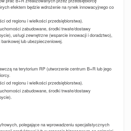
ów prac B+R zrealizowanych przez przedsiębiorcę
których efektem będzie wdrożenie na rynek innowacyjnego co
 od regionu i wielkości przedsiębiorstwa).
eruchomości zabudowane, środki trwałe/dostawy
bycie), usługi zewnętrzne (wsparcie innowacji i doradztwo),
 bankowej lub ubezpieczeniowej.
dawczą na terytorium RP (utworzenie centrum B+R lub jego
iorcy.
 od regionu i wielkości przedsiębiorstwa).
eruchomości zabudowane, środki trwałe/dostawy
bycie).
cyfrowych, polegające na wprowadzeniu specjalistycznych
wacji produktowej lub w procesie biznesowym co najmniej