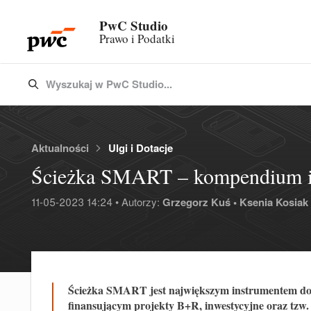
PwC Studio
Prawo i Podatki
Wyszukaj w PwC Studio...
Type 3 or more characters for results.
Aktualności
Ulgi i Dotacje
Ścieżka SMART – kompendium i
11-05-2023 14:24 • Autorzy:
Grzegorz Kuś •
Ksenia Kosiak 
Ścieżka SMART jest największym instrumentem dot
finansującym projekty B+R, inwestycyjne oraz tz