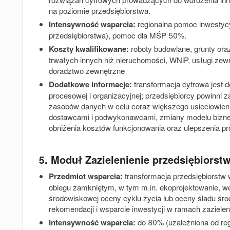
na poziomie przedsiębiorstwa.
Intensywność wsparcia:
regionalna pomoc inwestyc
przedsiębiorstwa),
pomoc dla MŚP 50%.
Koszty kwalifikowane:
r
oboty budowlane, grunty or
trwałych innych niż nieruchomości, WNiP, usługi ze
doradztwo zewnętrzne
Dodatkowe informacje:
transformacja cyfrowa jest d
procesowej i organizacyjnej; przedsiębiorcy powinni
zasobów danych w celu coraz większego usieciowienia 
dostawcami i podwykonawcami, zmiany modelu bizne
obniżenia kosztów funkcjonowania oraz ulepszenia pr
5. Moduł Zazielenienie przedsiębiorst
Przedmiot wsparcia
:
transformacja przedsiębiorstw
obiegu zamkniętym, w tym m.in. ekoprojektowanie, w
środowiskowej oceny cyklu życia lub oceny śladu śr
rekomendacji i wsparcie inwestycji w ramach zazielen
Intensywność wsparcia:
do 80% (uzależniona od regi