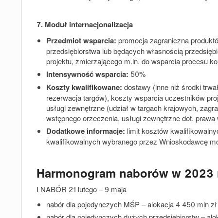
7. Moduł internacjonalizacja
Przedmiot wsparcia:
promocja zagraniczna produkt
przedsiębiorstwa lub będących własnością przedsięb
projektu, zmierzającego m.in. do wsparcia procesu ko
Intensywność wsparcia:
50%
Koszty kwalifikowane:
dostawy (inne niż środki trwa
rezerwacja targów), koszty wsparcia uczestników proj
usługi zewnętrzne (udział w targach krajowych, zagr
wstępnego orzeczenia, usługi zewnętrzne dot. prawa
Dodatkowe informacje:
limit kosztów kwalifikowaln
kwalifikowalnych wybranego przez Wnioskodawcę mod
Harmonogram naborów w 2023 
I NABÓR 21 lutego – 9 maja
nabór dla pojedynczych MŚP – alokacja 4 450 mln zł
nabór dla pojedynczych dużych przedsiębiorstw – alo