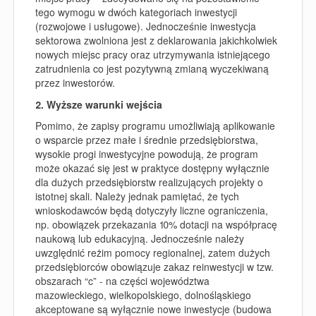
tego wymogu w dwóch kategoriach inwestycji
(rozwojowe i usługowe). Jednocześnie inwestycja
sektorowa zwolniona jest z deklarowania jakichkolwiek
nowych miejsc pracy oraz utrzymywania istniejącego
zatrudnienia co jest pozytywną zmianą wyczekiwaną
przez inwestorów.
2. Wyższe warunki wejścia
Pomimo, że zapisy programu umożliwiają aplikowanie
o wsparcie przez małe i średnie przedsiębiorstwa,
wysokie progi inwestycyjne powodują, że program
może okazać się jest w praktyce dostępny wyłącznie
dla dużych przedsiębiorstw realizujących projekty o
istotnej skali. Należy jednak pamiętać, że tych
wnioskodawców będą dotyczyły liczne ograniczenia,
np. obowiązek przekazania 10% dotacji na współpracę
naukową lub edukacyjną. Jednocześnie należy
uwzględnić reżim pomocy regionalnej, zatem dużych
przedsiębiorców obowiązuje zakaz reinwestycji w tzw.
obszarach “c” - na części województwa
mazowieckiego, wielkopolskiego, dolnośląskiego
akceptowane są wyłącznie nowe inwestycje (budowa