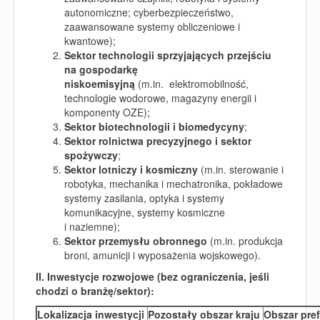
autonomiczne; cyberbezpieczeństwo,
zaawansowane systemy obliczeniowe i
kwantowe);
Sektor technologii sprzyjających przejściu
na gospodarkę
niskoemisyjną
(m.in. elektromobilność,
technologie wodorowe, magazyny energii i
komponenty OZE);
Sektor biotechnologii i biomedycyny
;
Sektor rolnictwa precyzyjnego i sektor
spożywcz
y
;
Sektor lotniczy i kosmiczny
(m.in. sterowanie i
robotyka, mechanika i mechatronika, pokładowe
systemy zasilania, optyka i systemy
komunikacyjne, systemy kosmiczne
i naziemne);
Sektor przemysłu obronnego
(m.in. produkcja
broni, amunicji i wyposażenia wojskowego).
II. Inwestycje rozwojowe
(bez
ograniczenia,
jeśli
chodzi o branżę/sektor)
:
Lokalizacja inwestycji
Pozostały obszar kraju
Obszar pre