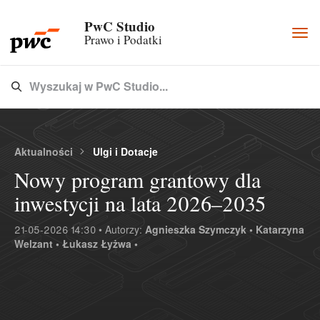
PwC Studio
Togg
Prawo i Podatki
navi
Wyszukaj w PwC Studio...
Type 3 or more characters for results.
Aktualności
Ulgi i Dotacje
Nowy program grantowy dla
inwestycji na lata 2026–2035
21-05-2026 14:30 • Autorzy:
Agnieszka Szymczyk •
Katarzyna
Welzant •
Łukasz Łyżwa •