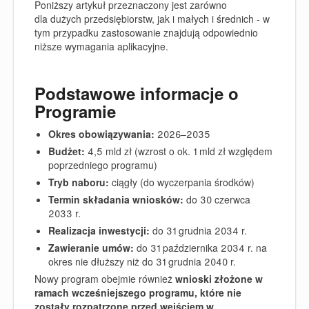
Poniższy artykuł przeznaczony jest zarówno
dla dużych przedsiębiorstw, jak i małych i średnich - w
tym przypadku zastosowanie znajdują odpowiednio
niższe wymagania aplikacyjne.
Podstawowe informacje o
Programie
Okres obowiązywania:
2026–2035
Budżet:
4,5 mld zł (wzrost o ok. 1 mld zł względem
poprzedniego programu)
Tryb naboru:
ciągły (do wyczerpania środków)
Termin składania wniosków:
do 30 czerwca
2033 r.
Realizacja inwestycji:
do 31 grudnia 2034 r.
Zawieranie umów:
do 31 października 2034 r. na
okres nie dłuższy niż do 31 grudnia 2040 r.
Nowy program obejmie również
wnioski złożone w
ramach wcześniejszego programu, które nie
zostały rozpatrzone przed wejściem w