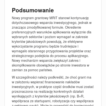
Podsumowanie
Nowy program grantowy MRiT stanowi kontynuację
dotychczasowego wsparcia inwestycyjnego, jednak w
znacząco zmodyfikowanej formule. Określenie
preferencyjnych warunków aplikowania wyłącznie dla
wybranych sektorów i poziom wymagań w zakresie
kryteriów jakościowych powodują, że efektywne
wykorzystanie programu będzie trudniejsze i
wymagało starannego przygotowania projektów oraz
strategicznego podejścia do procesu aplikacyjnego.
Nowy mechanizm wsparcia zwiększył zakres i
skomplikowanie obowiązków po stronie inwestora w
zamian za pomoc państwa.
W szczególności należy podkreślić, że choć grant ma
w założeniu wspierać finansowanie nakładów
inwestycyjnych, w praktyce część środków musi zostać
przeznaczona na realizację konkretnych działań
wynikających z kryteriów jakościowych (np. B+R,
współpraca ze startupami, robotyzacja czy współpraca
z sektorem nauki). Może to prowadzić do konieczności