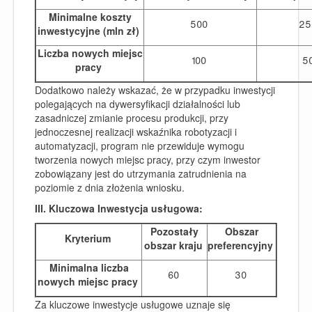
Minimalne koszty
500
25
inwestycyjne (mln zł)
Liczba nowych miejsc
100
5
pracy
Dodatkowo należy wskazać, że w przypadku inwestycji
polegających na dywersyfikacji działalności lub
zasadniczej zmianie procesu produkcji, przy
jednoczesnej realizacji wskaźnika robotyzacji i
automatyzacji, program nie przewiduje wymogu
tworzenia nowych miejsc pracy, przy czym inwestor
zobowiązany jest do utrzymania zatrudnienia na
poziomie z dnia złożenia wniosku.
III. Kluczowa
Inwestycj
a
usługow
a
:
Pozostały
Obszar
Kryterium
obszar kraju
preferencyjny
Minimalna liczba
60
30
nowych miejsc pracy
Za kluczowe inwestycje usługowe uznaje się