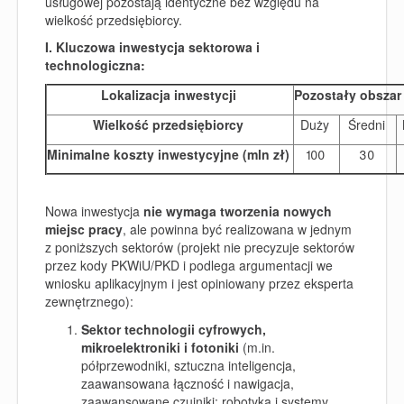
usługowej pozostają identyczne bez względu na
wielkość przedsiębiorcy.
I. Kluczowa inwestycja sektorowa i
technologiczna:
Lokalizacja inwestycji
Pozostały obszar
Wielkość przedsiębiorcy
Duży
Średni
Minimalne koszty inwestycyjne (mln zł)
100
30
Nowa inwestycja
nie wymaga tworzenia nowych
miejsc pracy
, ale powinna być realizowana w jednym
z poniższych sektorów (projekt nie precyzuje sektorów
przez kody PKWiU/PKD i podlega argumentacji we
wniosku aplikacyjnym i jest opiniowany przez eksperta
zewnętrznego):
Sektor technologii cyfrowych,
mikroelektroniki i fotoniki
(m.in.
półprzewodniki, sztuczna inteligencja,
zaawansowana łączność i nawigacja,
zaawansowane czujniki; robotyka i systemy