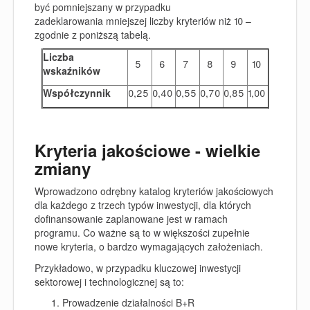
być pomniejszany w przypadku
zadeklarowania mniejszej liczby kryteriów niż 10 –
zgodnie z poniższą tabelą.
Liczba
5
6
7
8
9
10
wskaźników
Współczynnik
0,25
0,40
0,55
0,70
0,85
1,00
Kryteria jakościowe - wielkie
zmiany
Wprowadzono odrębny katalog kryteriów jakościowych
dla każdego z trzech typów inwestycji, dla których
dofinansowanie zaplanowane jest w ramach
programu. Co ważne są to w większości zupełnie
nowe kryteria, o bardzo wymagających założeniach.
Przykładowo, w przypadku kluczowej inwestycji
sektorowej i technologicznej są to:
Prowadzenie działalności B+R