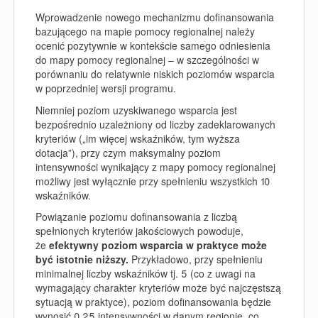
Wprowadzenie nowego mechanizmu dofinansowania
bazującego na mapie pomocy regionalnej należy
ocenić pozytywnie w kontekście samego odniesienia
do mapy pomocy regionalnej – w szczególności w
porównaniu do relatywnie niskich poziomów wsparcia
w poprzedniej wersji programu.
Niemniej poziom uzyskiwanego wsparcia jest
bezpośrednio uzależniony od liczby zadeklarowanych
kryteriów („im więcej wskaźników, tym wyższa
dotacja”), przy czym maksymalny poziom
intensywności wynikający z mapy pomocy regionalnej
możliwy jest wyłącznie przy spełnieniu wszystkich 10
wskaźników.
Powiązanie poziomu dofinansowania z liczbą
spełnionych kryteriów jakościowych powoduje,
że
efektywny poziom wsparcia w praktyce może
być istotnie niższy.
Przykładowo, przy spełnieniu
minimalnej liczby wskaźników tj. 5 (co z uwagi na
wymagający charakter kryteriów może być najczęstszą
sytuacją w praktyce), poziom dofinansowania będzie
wynosić 0,25 intensywności w danym regionie, co