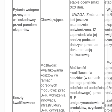
etapie oceny (max
etap
3x3 dni).
Pytania wstępne
· Wi
przesyłane
· UWAGA. Zmiana nie
możl
wnioskodawcy
Obowiązujące.
jest jeszcze
popr
przed panelem
ostatecznie
uzup
ekspertów
potwierdzona. IZ
wnio
zapowiedziała jej
zwię
analizę podczas
szan
dalszych prac nad
pozy
dokumentacją
konkursową.
· Pr
Możliwość
Możliwość
upro
kwalifikowania
kwalifikowania
proc
kosztów (w
kosztów (w ramach
przy
ramach
jednego projektu –
proj
odrębnych
odejście od podejścia
późn
modułów): prac
modułowego): prac
reali
B+R, wdrożenia
Koszty
B+R,
innowacji,
· Zw
kwalifikowane
umiędzynarodowienia
infrastruktury
elas
produktów, uzyskania
B+R, cyfryzacji,
proj