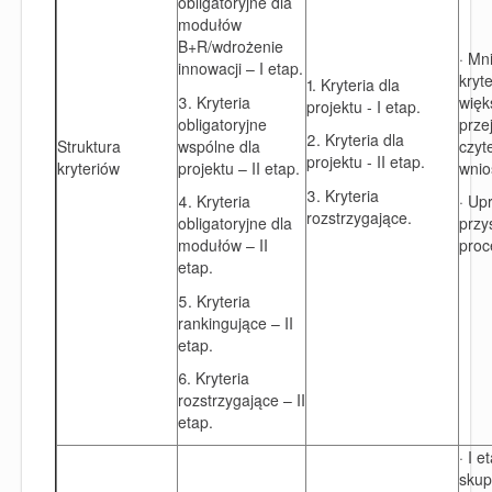
obligatoryjne dla
modułów
B+R/wdrożenie
· Mn
innowacji – I etap.
kryt
1. Kryteria dla
3. Kryteria
więk
projektu - I etap.
obligatoryjne
przej
2. Kryteria dla
Struktura
wspólne dla
czyt
projektu - II etap.
kryteriów
projektu – II etap.
wnio
3. Kryteria
4. Kryteria
· Up
rozstrzygające.
obligatoryjne dla
przy
modułów – II
proc
etap.
5. Kryteria
rankingujące – II
etap.
6. Kryteria
rozstrzygające – II
etap.
· I 
skup