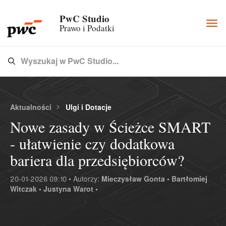
PwC Studio
Togg
Prawo i Podatki
navi
Wyszukaj w PwC Studio...
Type 3 or more characters for results.
Aktualności
Ulgi i Dotacje
Nowe zasady w Ścieżce SMART
- ułatwienie czy dodatkowa
bariera dla przedsiębiorców?
20-01-2026 09:10 • Autorzy:
Mieczysław Gonta •
Bartłomiej
Witczak •
Justyna Warot •