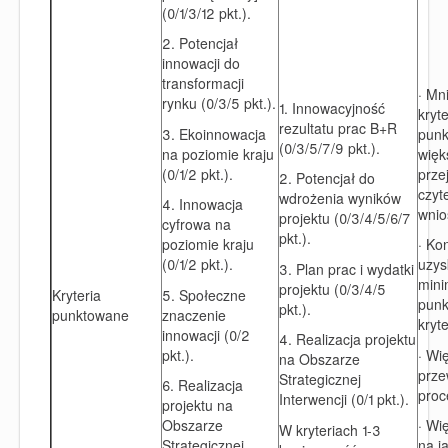
(0/1/3/12 pkt.).
2. Potencjał
innowacji do
transformacji
· Mn
rynku (0/3/5 pkt.).
1. Innowacyjność
kryt
rezultatu prac B+R
3. Ekoinnowacja
punk
(0/3/5/7/9 pkt.).
na poziomie kraju
więk
(0/1/2 pkt.).
przej
2. Potencjał do
czyt
wdrożenia wyników
4. Innowacja
wnio
projektu (0/3/4/5/6/7
cyfrowa na
pkt.).
poziomie kraju
· Ko
(0/1/2 pkt.).
uzys
3. Plan prac i wydatki
mini
projektu (0/3/4/5
Kryteria
5. Społeczne
punk
pkt.).
punktowane
znaczenie
kryt
innowacji (0/2
4. Realizacja projektu
pkt.).
· Wi
na Obszarze
prze
Strategicznej
6. Realizacja
proc
Interwencji (0/1 pkt.).
projektu na
Obszarze
· Wi
W kryteriach 1-3
Strategicznej
na j