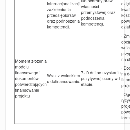
lub ochrony praw
internacjonalizacji,
dzię
własności
zazielenienia
kwal
przemysłowej oraz
przedsiębiorstw
kosz
podnoszenia
oraz podnoszenia
powi
kompetencji.
kompetencji.
dzia
· Zm
obci
wni
przy
na st
Moment złożenia
modelu
· Do
finansowego i
7-10 dni po uzyskaniu
na d
Wraz z wnioskiem
dokumentów
pozytywnej oceny w I
fina
o dofinansowanie.
potwierdzających
etapie.
proj
finansowanie
· Og
projektu
ryzy
proj
pow
form