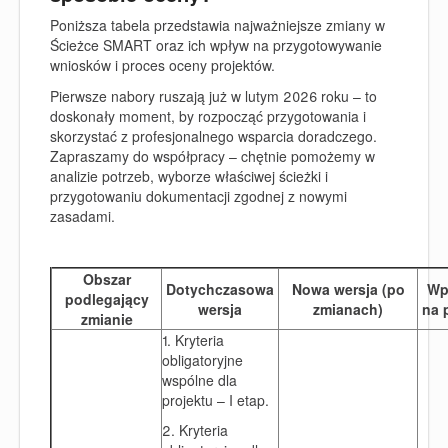
Poniższa tabela przedstawia najważniejsze zmiany w
Ścieżce SMART oraz ich wpływ na przygotowywanie
wniosków i proces oceny projektów.
Pierwsze nabory ruszają już w lutym 2026 roku – to
doskonały moment, by rozpocząć przygotowania i
skorzystać z profesjonalnego wsparcia doradczego.
Zapraszamy do współpracy – chętnie pomożemy w
analizie potrzeb, wyborze właściwej ścieżki i
przygotowaniu dokumentacji zgodnej z nowymi
zasadami.
Obszar
Dotychczasowa
Nowa wersja (po
Wp
podlegający
wersja
zmianach)
na 
zmianie
1. Kryteria
obligatoryjne
wspólne dla
projektu – I etap.
2. Kryteria