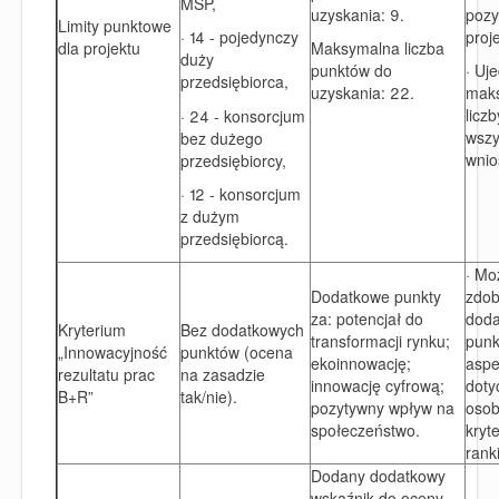
MŚP,
uzyskania: 9.
pozy
Limity punktowe
proj
· 14 - pojedynczy
dla projektu
Maksymalna liczba
duży
punktów do
· Uj
przedsiębiorca,
uzyskania: 22.
mak
licz
· 24 - konsorcjum
wszy
bez dużego
wnio
przedsiębiorcy,
· 12 - konsorcjum
z dużym
przedsiębiorcą.
· Mo
Dodatkowe punkty
zdob
za: potencjał do
dod
Kryterium
Bez dodatkowych
transformacji rynku;
punk
„Innowacyjność
punktów (ocena
ekoinnowację;
aspe
rezultatu prac
na zasadzie
innowację cyfrową;
doty
B+R”
tak/nie).
pozytywny wpływ na
oso
społeczeństwo.
kryt
rank
Dodany dodatkowy
wskaźnik do oceny