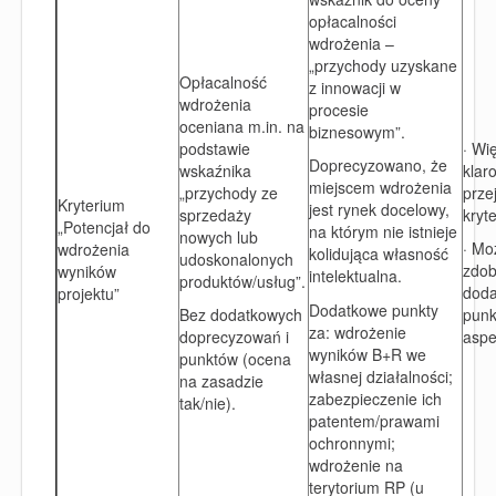
opłacalności
wdrożenia –
„przychody uzyskane
Opłacalność
z innowacji w
wdrożenia
procesie
oceniana m.in. na
biznesowym”.
podstawie
· Wi
Doprecyzowano, że
wskaźnika
klar
miejscem wdrożenia
„przychody ze
prze
Kryterium
jest rynek docelowy,
sprzedaży
kryt
„Potencjał do
na którym nie istnieje
nowych lub
· Mo
wdrożenia
kolidująca własność
udoskonalonych
zdob
wyników
intelektualna.
produktów/usług”.
dod
projektu”
Dodatkowe punkty
Bez dodatkowych
punk
za: wdrożenie
doprecyzowań i
aspe
wyników B+R we
punktów (ocena
własnej działalności;
na zasadzie
zabezpieczenie ich
tak/nie).
patentem/prawami
ochronnymi;
wdrożenie na
terytorium RP (u