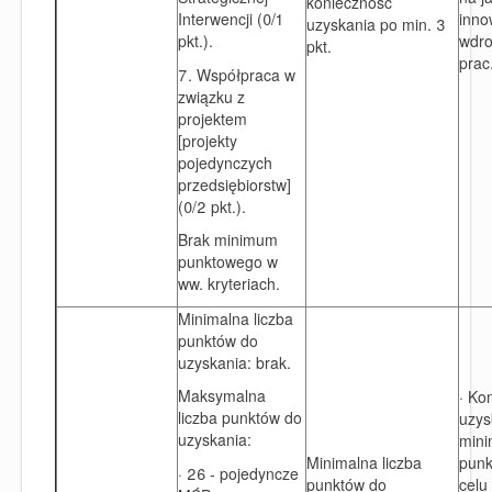
konieczność
Interwencji (0/1
inno
uzyskania po min. 3
pkt.).
wdro
pkt.
prac
7. Współpraca w
związku z
projektem
[projekty
pojedynczych
przedsiębiorstw]
(0/2 pkt.).
Brak minimum
punktowego w
ww. kryteriach.
Minimalna liczba
punktów do
uzyskania: brak.
Maksymalna
· Ko
liczba punktów do
uzys
uzyskania:
min
Minimalna liczba
pun
· 26 - pojedyncze
punktów do
celu