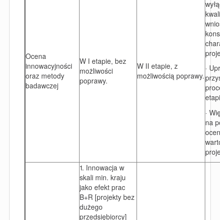
wyłą
kwal
wnio
kons
char
proj
Ocena
W I etapie, bez
innowacyjności
W II etapie, z
· Up
możliwości
oraz metody
możliwością poprawy.
przy
poprawy.
badawczej
proc
etap
· Wi
na p
oce
wart
proj
1. Innowacja w
skali min. kraju
jako efekt prac
B+R [projekty bez
dużego
przedsiębiorcy]