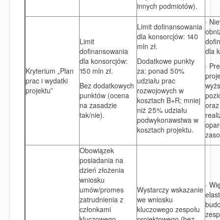
innych podmiotów).
· Nie
Limit dofinansowania
obni
dla konsorcjów: 140
Limit
dofi
mln zł.
dofinansowania
dla 
dla konsorcjów:
Dodatkowe punkty
· Pr
Kryterium „Plan
150 mln zł.
za: ponad 50%
proj
prac i wydatki
udziału prac
Bez dodatkowych
wyż
projektu”
rozwojowych w
punktów (ocena
pozi
kosztach B+R; mniej
na zasadzie
oraz
niż 25% udziału
tak/nie).
real
podwykonawstwa w
opar
kosztach projektu.
zaso
Obowiązek
posiadania na
dzień złożenia
wniosku
· Wi
umów/promes
Wystarczy wskazanie
elas
zatrudnienia z
we wniosku
bud
członkami
kluczowego zespołu
zesp
kluczowego
projektowego (bez