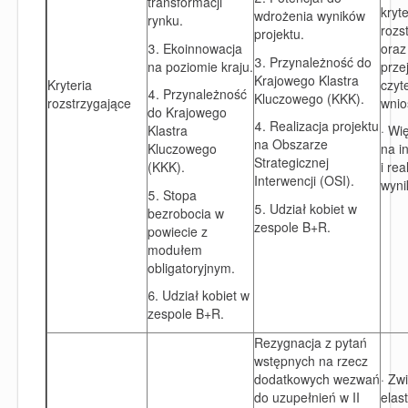
transformacji
kryt
wdrożenia wyników
rynku.
rozs
projektu.
3. Ekoinnowacja
oraz
3. Przynależność do
na poziomie kraju.
przej
Krajowego Klastra
Kryteria
czyt
4. Przynależność
Kluczowego (KKK).
rozstrzygające
wnio
do Krajowego
4. Realizacja projektu
Klastra
· Wi
na Obszarze
Kluczowego
na i
Strategicznej
(KKK).
i re
Interwencji (OSI).
wyni
5. Stopa
5. Udział kobiet w
bezrobocia w
zespole B+R.
powiecie z
modułem
obligatoryjnym.
6. Udział kobiet w
zespole B+R.
Rezygnacja z pytań
wstępnych na rzecz
dodatkowych wezwań
· Zw
do uzupełnień w II
elas