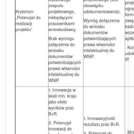
proj
zespołu
obowiązku
ogra
Kryterium
projektowego,
udokumentowania).
form
„Potencjał do
niebędącymi
zwią
Wymóg dołączenia
realizacji
pracownikami
kadr
do wniosku
projektu”
wnioskodawcy.
wcze
dokumentów
apli
Brak wymogu
potwierdzających
załączenia do
prawa własności
· Ko
wniosku
intelektualnej do
udo
dokumentów
WNiP.
IP.
potwierdzających
prawa własności
intelektualnej do
WNiP.
1. Innowacja w
skali min. kraju
jako efekt
wyników prac
B+R.
1. Innowacyjność
2. Potencjał
rezultatu prac B+R.
innowacji do
· Mn
2. Potencjał do