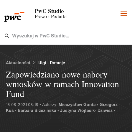
PwC Studio
Togg
Prawo i Podatki
navi
Wyszukaj w PwC Studio...
Type 3 or more characters for results.
Aktualności
Ulgi i Dotacje
Zapowiedziano nowe nabory
wniosków w ramach Innovation
Fund
16-08-2021 08:18 • Autorzy:
Mieczysław Gonta •
Grzegorz
Kuś •
Barbara Brzezińska •
Justyna Wojtasik- Dziwisz •