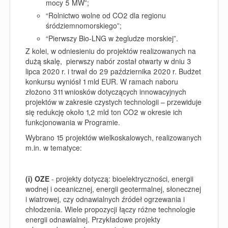
mocy 5 MW”;
“
Rolnictwo wolne od CO2 dla regionu
śródziemnomorskiego”;
“Pierwszy Bio-LNG w żegludze morskiej”.
Z kolei, w odniesieniu do projektów realizowanych na
dużą skalę, pierwszy nabór został otwarty w dniu 3
lipca 2020 r. i trwał do 29 października 2020 r. Budżet
konkursu wyniósł 1 mld EUR. W ramach naboru
złożono 311 wniosków dotyczących innowacyjnych
projektów w zakresie czystych technologii – przewiduje
się redukcję około 1,2 mld ton CO
2
w okresie ich
funkcjonowania w Programie.
Wybrano 15 projektów wielkoskalowych, realizowanych
m.in. w tematyce:
(i) OZE
- projekty dotyczą: bioelektryczności, energii
wodnej i oceanicznej, energii geotermalnej, słonecznej
i wiatrowej, czy odnawialnych źródeł ogrzewania i
chłodzenia. Wiele propozycji łączy różne technologie
energii odnawialnej. Przykładowe projekty