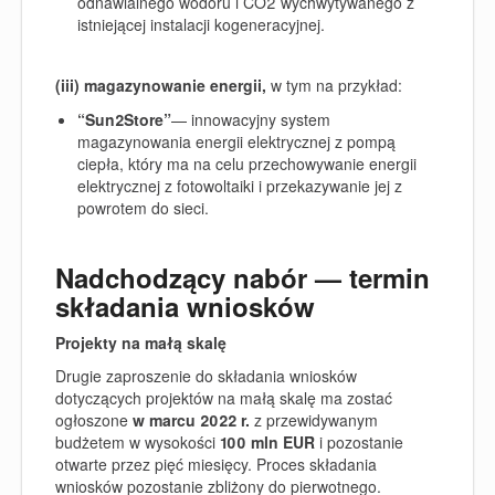
odnawialnego wodoru i CO2 wychwytywanego z
istniejącej instalacji kogeneracyjnej.
(iii) magazynowanie energii,
w tym na przykład:
“Sun2Store”
—
innowacyjny system
magazynowania energii elektrycznej z pompą
ciepła, który ma na celu przechowywanie energii
elektrycznej z fotowoltaiki i przekazywanie jej z
powrotem do sieci
.
Nadchodzący nabór — termin
składania wniosków
Projekty na małą skalę
Drugie zaproszenie do składania wniosków
dotyczących projektów na małą skalę ma zostać
ogłoszone
w
marcu 2022 r.
z przewidywanym
budżetem w wysokości
100 mln EUR
i pozostanie
otwarte przez pięć miesięcy. Proces składania
wniosków pozostanie zbliżony do pierwotnego.