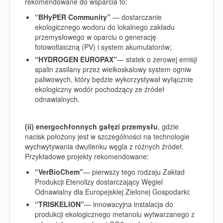
rekomendowane do wsparcia to:
“BHyPER Community”
—
dostarczanie
ekologicznego wodoru do lokalnego zakładu
przemysłowego w oparciu o generację
fotowoltaiczną (PV) i system akumulatorów;
“HYDROGEN EUROPAX”
—
statek o zerowej emisji
spalin zasilany przez wielkoskalowy system ogniw
paliwowych, który będzie wykorzystywał wyłącznie
ekologiczny wodór pochodzący ze źródeł
odnawialnych.
(ii) energochłonnych gałęzi przemysłu
, gdzie
nacisk położony jest w szczególności na technologie
wychwytywania dwutlenku węgla z różnych źródeł.
Przykładowe projekty rekomendowane:
“VerBioChem”
—
pierwszy tego rodzaju Zakład
Produkcji Etenolizy dostarczający Węgiel
Odnawialny dla Europejskiej Zielonej Gospodarki;
“TRISKELION”
—
innowacyjna instalacja do
produkcji ekologicznego metanolu wytwarzanego z