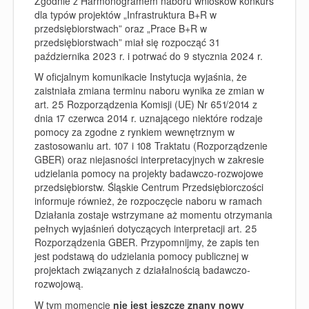
Zgodnie z Harmonogramem naboru wniosków konkurs
dla typów projektów „Infrastruktura B+R w
przedsiębiorstwach” oraz „Prace B+R w
przedsiębiorstwach” miał się rozpocząć 31
października 2023 r. i potrwać do 9 stycznia 2024 r.
W oficjalnym komunikacie Instytucja wyjaśnia, że
zaistniała zmiana terminu naboru wynika ze
zmian w
art. 25 Rozporządzenia Komisji (UE) Nr 651/2014
z
dnia 17 czerwca 2014 r. uznającego niektóre rodzaje
pomocy za zgodne z rynkiem wewnętrznym w
zastosowaniu art. 107 i 108 Traktatu (Rozporządzenie
GBER) oraz
niejasności interpretacyjnych w zakresie
udzielania pomocy na projekty badawczo-rozwojowe
przedsiębiorstw
. Śląskie Centrum Przedsiębiorczości
informuje również, że rozpoczęcie naboru w ramach
Działania zostaje wstrzymane aż momentu otrzymania
pełnych wyjaśnień dotyczących interpretacji art. 25
Rozporządzenia GBER. Przypomnijmy, że zapis ten
jest podstawą do udzielania pomocy publicznej w
projektach związanych z działalnością badawczo-
rozwojową.
W tym momencie
nie jest jeszcze znany nowy