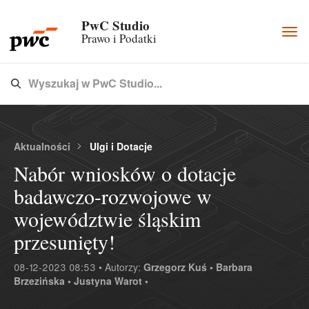
PwC Studio
Togg
Prawo i Podatki
navi
Wyszukaj w PwC Studio...
Type 3 or more characters for results.
Aktualności
Ulgi i Dotacje
Nabór wniosków o dotacje
badawczo-rozwojowe w
województwie śląskim
przesunięty!
08-12-2023 08:53 • Autorzy:
Grzegorz Kuś •
Barbara
Brzezińska •
Justyna Warot •