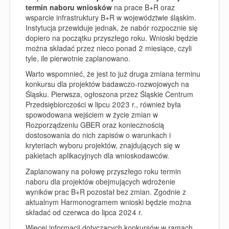
termin
naboru wniosków
na prace B+R oraz
wsparcie infrastruktury B+R w województwie śląskim.
Instytucja przewiduje jednak, że nabór rozpocznie się
dopiero
na początku przyszłego roku
. Wnioski będzie
można składać przez
nieco ponad 2 miesiące
, czyli
tyle, ile pierwotnie zaplanowano.
Warto wspomnieć, że jest to już druga zmiana terminu
konkursu dla projektów badawczo-rozwojowych na
Śląsku. Pierwsza, ogłoszona przez Śląskie Centrum
Przedsiębiorczości w lipcu 2023 r., również była
spowodowana wejściem w życie zmian w
Rozporządzeniu GBER oraz koniecznością
dostosowania do nich zapisów o warunkach i
kryteriach wyboru projektów, znajdujących się w
pakietach aplikacyjnych dla wnioskodawców.
Zaplanowany na połowę przyszłego roku termin
naboru dla projektów obejmujących
wdrożenie
wyników prac B+R pozostał bez zmian
. Zgodnie z
aktualnym Harmonogramem wnioski będzie można
składać od czerwca do lipca 2024 r.
Więcej informacji dotyczących konkursów w ramach