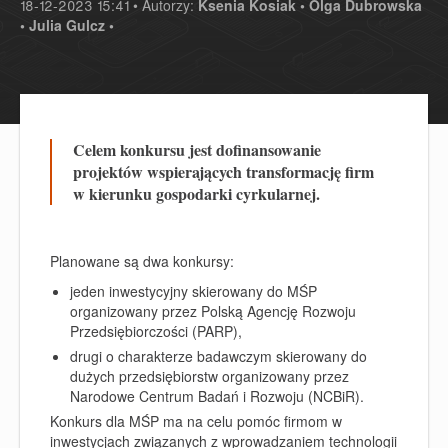
18-12-2023 15:41 • Autorzy:
Ksenia Kosiak •
Olga Dubrowska
•
Julia Gulcz •
Celem konkursu jest dofinansowanie
projektów wspierających transformację firm
w kierunku gospodarki cyrkularnej.
Planowane są dwa konkursy:
jeden inwestycyjny skierowany do MŚP
organizowany przez Polską Agencję Rozwoju
Przedsiębiorczości (PARP),
drugi o charakterze badawczym skierowany do
dużych przedsiębiorstw organizowany przez
Narodowe Centrum Badań i Rozwoju (NCBiR).
Konkurs dla MŚP ma na celu pomóc firmom w
inwestycjach związanych z wprowadzaniem technologii