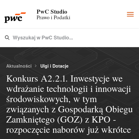
PwC Studio
Togg
Prawo i Podatki
navi
Wyszukaj w PwC Studio...
Type 3 or more characters for results.
Aktualności
Ulgi i Dotacje
Konkurs A2.2.1. Inwestycje we
wdrażanie technologii i innowacji
środowiskowych, w tym
związanych z Gospodarką Obiegu
Zamkniętego (GOZ) z KPO -
rozpoczęcie naborów już wkrótce