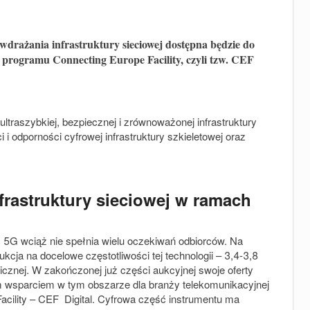
 wdrażania infrastruktury sieciowej dostępna będzie do
programu Connecting Europe Facility, czyli tzw. CEF
traszybkiej, bezpiecznej i zrównoważonej infrastruktury
 i odporności cyfrowej infrastruktury szkieletowej oraz
frastruktury sieciowej w ramach
5G wciąż nie spełnia wielu oczekiwań odbiorców. Na
cja na docelowe częstotliwości tej technologii – 3,4-3,8
znej. W zakończonej już części aukcyjnej swoje oferty
ym wsparciem w tym obszarze dla branży telekomunikacyjnej
Facility – CEF Digital. Cyfrowa część instrumentu ma