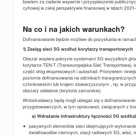
bowiem za zadanie wsparcie i przyspieszenie publicznych
cyfrowej w całej perspektywie finansowej w latach 202
Na co i na jakich warunkach?
Dofinansowanie będzie możliwe do pozyskania w ramac
1) Zasięg sieci 5G wzdłuż korytarzy transportowych
Obszar wspiera pokrycie systemami 5G wszystkich głów
korytarze TEN-T (Transeuropejska Sieć Transportowa), k
część dróg ekspresowych i autostrad. Priorytetem niniej
poziomie dofinansowania na odcinkach transgranicznyc
członkowskim lub krajem stowarzyszonym , np. w przypa
obszary oddalone (terytoria zamorskie).
Wnioskodawcy będą mogli ubiegać się o dofinansowanie d
przygotowawczych, w tym opracowań, związanych z kosz
a) Wdrażanie infrastruktury łączności 5G wzdłu
pasywnych elementów sieci obejmujących wykonanie l
światłowodów ciemnych, stacji radiowych 5G, wież, 