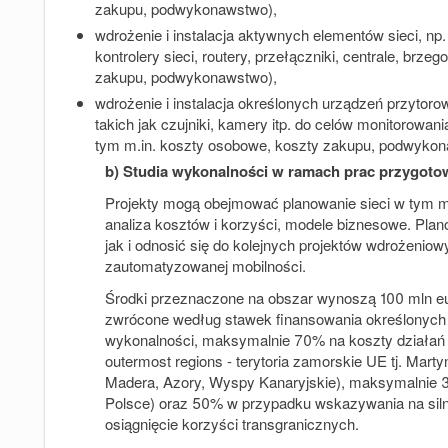
zakupu, podwykonawstwo),
wdrożenie i instalacja aktywnych elementów sieci, np.
kontrolery sieci, routery, przełączniki, centrale, br
zakupu, podwykonawstwo),
wdrożenie i instalacja określonych urządzeń przyto
takich jak czujniki, kamery itp. do celów monitorowa
tym m.in. koszty osobowe, koszty zakupu, podwykon
b) Studia wykonalności w ramach prac przygot
Projekty mogą obejmować planowanie sieci w tym m.i
analiza kosztów i korzyści, modele biznesowe. Pla
jak i odnosić się do kolejnych projektów wdrożeni
zautomatyzowanej mobilności.
Środki przeznaczone na obszar wynoszą 100 mln e
zwrócone według stawek finansowania określonych
wykonalności, maksymalnie 70% na koszty działań i
outermost regions - terytoria zamorskie UE tj. Mart
Madera, Azory, Wyspy Kanaryjskie), maksymalnie 
Polsce) oraz 50% w przypadku wskazywania na silny
osiągnięcie korzyści transgranicznych.