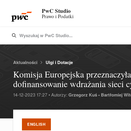
PwC Studio
Prawo i Podatki
Wyszukaj w PwC Studio...
Type 3 or more characters for results.
Aktualności
Ulgi i Dotacje
Komisja Europejska przeznaczył
dofinansowanie wdrażania sieci 
14-12-2023 17:27 • Autorzy:
Grzegorz Kuś •
Bartłomiej Wit
ENGLISH