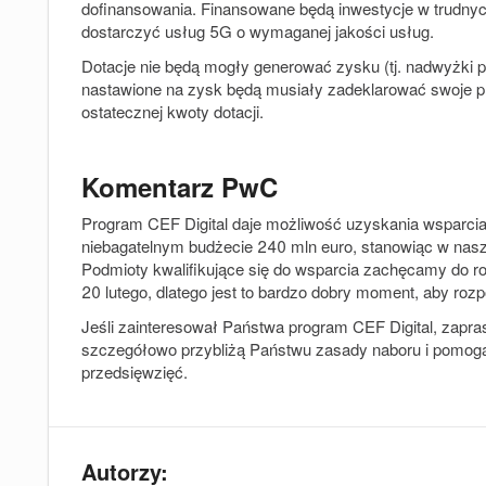
dofinansowania
. Finansowane będą inwestycje w trudnyc
dostarczyć usług 5G o wymaganej jakości usług.
Dotacje
nie będą mogły generować zysku
(tj. nadwyżki 
nastawione na zysk będą musiały zadeklarować swoje prz
ostatecznej kwoty dotacji.
Komentarz PwC
Program CEF Digital daje możliwość uzyskania wsparci
niebagatelnym budżecie 240 mln euro, stanowiąc w nasz
Podmioty kwalifikujące się do wsparcia zachęcamy do ro
20 lutego, dlatego jest to bardzo dobry moment, aby roz
Jeśli zainteresował Państwa program CEF Digital, zapra
szczegółowo przybliżą Państwu zasady naboru i pomog
przedsięwzięć.
Autorzy: