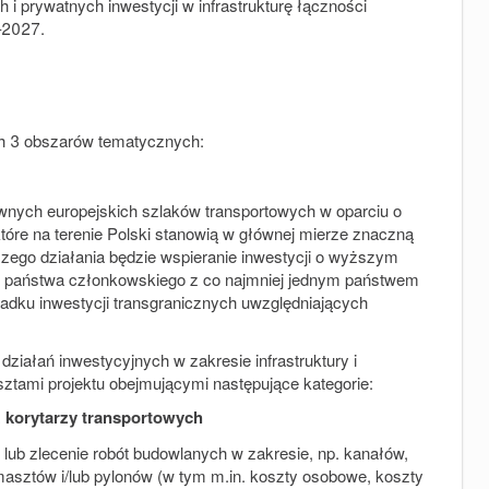
 i prywatnych inwestycji w infrastrukturę łączności
1–2027.
h 3 obszarów tematycznych:
nych europejskich szlaków transportowych w oparciu o
tóre na terenie Polski stanowią w głównej mierze znaczną
szego działania będzie wspieranie inwestycji o wyższym
h państwa członkowskiego z co najmniej jednym państwem
dku inwestycji transgranicznych uwzględniających
ziałań inwestycyjnych w zakresie infrastruktury i
tami projektu obejmującymi następujące kategorie:
ż korytarzy transportowych
ub zlecenie robót budowlanych w zakresie, np. kanałów,
masztów i/lub pylonów (w tym m.in. koszty osobowe, koszty