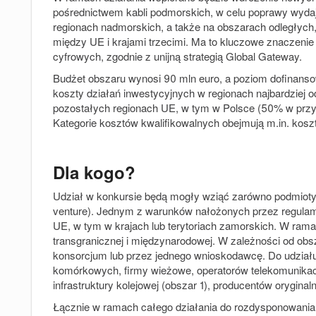
pośrednictwem kabli podmorskich, w celu poprawy wydajn
regionach nadmorskich, a także na obszarach odległych, 
między UE i krajami trzecimi. Ma to kluczowe znaczenie 
cyfrowych, zgodnie z unijną strategią Global Gateway.
Budżet obszaru wynosi 90 mln euro
, a poziom dofinanso
koszty działań inwestycyjnych w regionach najbardziej 
pozostałych regionach UE, w tym w Polsce (50% w przy
Kategorie kosztów kwalifikowalnych obejmują m.in. ko
Dla kogo?
Udział w konkursie będą mogły wziąć zarówno podmioty pub
venture). Jednym z warunków nałożonych przez regulami
UE, w tym w krajach lub terytoriach zamorskich. W ram
transgranicznej i międzynarodowej. W zależności od ob
konsorcjum lub przez jednego wnioskodawcę. Do udziału
komórkowych, firmy wieżowe, operatorów telekomunikac
infrastruktury kolejowej (obszar 1), producentów orygin
Łącznie w ramach całego działania do rozdysponowania d