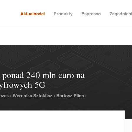
Aktualności
Produkty
Espresso
Zagadnien
a ponad 240 mln euro na
cyfrowych 5G
czak •
Weronika Sztokfisz •
Bartosz Plich •