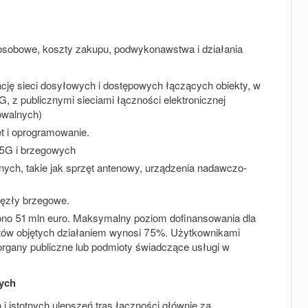
sobowe, koszty zakupu, podwykonawstwa i działania
ację sieci dosyłowych i dostępowych łączących obiekty, w
G, z publicznymi sieciami łączności elektronicznej
owalnych)
ęt i oprogramowanie.
 5G i brzegowych
nych, takie jak sprzęt antenowy, urządzenia nadawczo-
węzły brzegowe.
no 51 mln euro.
Maksymalny poziom dofinansowania dla
ztów objętych działaniem wynosi
75%. Użytkownikami
rgany publiczne lub podmioty świadczące usługi w
wych
 istotnych ulepszeń tras łączności głównie za