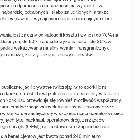
ości i odporności sieci łączności na wyspach i w
najbardziej oddalonych i słabo zaludnionych, a także
dla zwiększenia wydajności i odporności unijnych sieci
wania jest zależny od kategorii kosztu i wynosi
do 70% na
oddalonych, do 50% na studia wykonalności i do 30% w
padku wskazywania na silny wymiar transgraniczny)
.
szty osobowe, koszty zakupu, podwykonawstwo.
liczne, jak i prywatne (wliczając w to spółki joint
n konkursu jest obowiązek posiadania siedziby w krajach
ach konkursu przewiduje się również możliwość współpracy
szaru tematycznego wniosek musi zostać złożony przez
 w konkursie zachęca się w szczególności operatorów sieci
yjnych typu backhaul, operatorów dróg, zarządców
alnego sprzętu (OEM), np. dostawców usług mobilności.
la beneficjentów jest kwota
ponad 240 mln euro