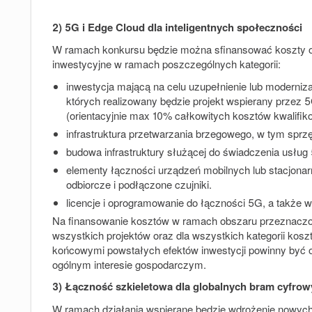
2) 5G i Edge Cloud dla inteligentnych społeczności
W ramach konkursu będzie można sfinansować koszty o
inwestycyjne w ramach poszczególnych kategorii:
inwestycja mającą na celu uzupełnienie lub moderniz
których realizowany będzie projekt wspierany przez 5
(orientacyjnie max 10% całkowitych kosztów kwalifik
infrastruktura przetwarzania brzegowego, w tym sprz
budowa infrastruktury służącej do świadczenia usług
elementy łączności urządzeń mobilnych lub stacjonar
odbiorcze i podłączone czujniki.
licencje i oprogramowanie do łączności 5G, a także 
Na finansowanie kosztów w ramach obszaru
przeznaczo
wszystkich projektów oraz dla wszystkich kategorii kos
końcowymi powstałych efektów inwestycji powinny być o
ogólnym interesie gospodarczym.
3) Łączność szkieletowa dla globalnych bram cyfro
W ramach działania wspierane będzie wdrożenie nowych i