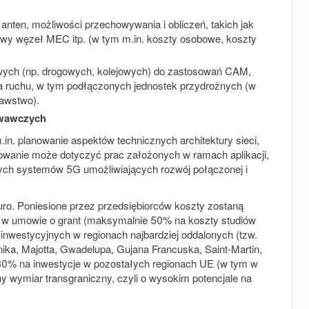
 anten, możliwości przechowywania i obliczeń, takich jak
zegowy węzeł MEC itp. (w tym m.in. koszty osobowe, koszty
rowych (np. drogowych, kolejowych) do zastosowań CAM,
nia ruchu, w tym podłączonych jednostek przydrożnych (w
awstwo).
owawczych
n. planowanie aspektów technicznych architektury sieci,
nowanie może dotyczyć prac założonych w ramach aplikacji,
owych systemów 5G umożliwiających rozwój połączonej i
uro.
Poniesione przez przedsiębiorców koszty zostaną
 w umowie o grant
(maksymalnie 50% na koszty studiów
nwestycyjnych w regionach najbardziej oddalonych (tzw.
ynika, Majotta, Gwadelupa, Gujana Francuska, Saint-Martin,
30% na inwestycje w pozostałych regionach UE (w tym w
 wymiar transgraniczny, czyli o wysokim potencjale na