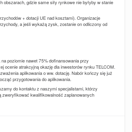
h obszarach, gdzie same siły rynkowe nie byłyby w stanie
przychodów + dotacji UE nad kosztami). Organizacje
ychody, a jeśli wykażą zysk, zostanie on odliczony od
a na poziomie nawet 75% dofinansowania przy
ej ocenie atrakcyjną okazję dla inwestorów rynku TELCOM.
zważenia aplikowania o ww. dotację. Nabór kończy się już
począć przygotowania do aplikowania.
szamy do kontaktu z naszymi specjalistami, którzy
ą zweryfikować kwalifikowalność zaplanowanych