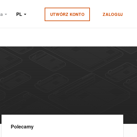
ia
PL
UTWÓRZ KONTO
ZALOGUJ
Polecamy