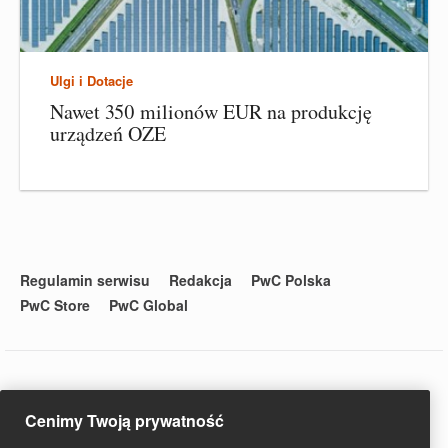
Ulgi i Dotacje
Nawet 350 milionów EUR na produkcję
urządzeń OZE
Regulamin serwisu
Redakcja
PwC Polska
PwC Store
PwC Global
© 2020 PwC. Wszystkie prawa zastrzeżone. Nazwa PwC odnosi
Cenimy Twoją prywatność
się do firm wchodzących w skład sieci PwC, z których każda