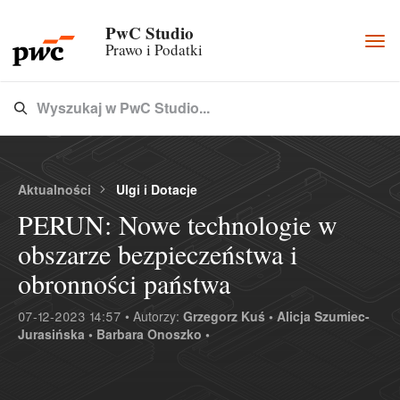
PwC Studio
Togg
Prawo i Podatki
navi
Wyszukaj w PwC Studio...
Type 3 or more characters for results.
Aktualności
Ulgi i Dotacje
PERUN: Nowe technologie w
obszarze bezpieczeństwa i
obronności państwa
07-12-2023 14:57 • Autorzy:
Grzegorz Kuś •
Alicja Szumiec-
Jurasińska •
Barbara Onoszko •