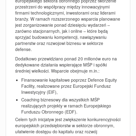
europejskiego sektora obronnego poprzez tworzenie
przestrzeni do współpracy między innowacyjnymi
firmami technologicznymi, inwestorami oraz liderami
branży. W ramach rozszerzonego wsparcia planowane
jest zorganizowanie ponad dziesięciu wydarzeń –
zarówno stacjonarnych, jak i online – które będą
sprzyjać budowaniu kompetencji, nawiązywaniu
partnerstw oraz rozwojowi biznesu w sektorze
defense.
Dodatkowo przewidziano ponad 20 milionów euro na
dedykowane działania wspierające MŚP i spółki
średniej wielkości. Wsparcie obejmuje m.in.:
Finansowanie kapitałowe poprzez Defence Equity
Facility, realizowane przez Europejski Fundusz
Inwestycyjny (EIF),
Coaching biznesowy dla wszystkich MŚP
realizujących projekty w ramach Europejskiego
Funduszu Obronnego (EDF).
Celem tych inicjatyw jest zwiększenie konkurencyjności
europejskich przedsiębiorstw w sektorze obronnym,
ułatwienie dostępu do kapitału oraz rozwój