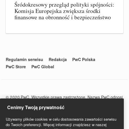
Śródokresowy przegląd polityki spójności:
Komisja Europejska zwiększa środki
finansowe na obronność i bezpieczeństwo
Regulamin serwisu
Redakcja
PwC Polska
PwC Store
PwC Global
© 2020 PwC. Wszystkie prawa zastrzeżone. Nazwa PwC odnosi
się do firm wchodzących w skład sieci PwC, z których każda
Cenimy Twoją prywatność
stanowi odrębny podmiot prawny. Więcej informacji na stronie
www.pwc.com/structure.
Używamy plików cookies w celu dostosowania zawartości serwisu
PwC Studio - Prawo i Podatki jest zarejestrowanym tytułem
do Twoich preferencji. Więcej informacji znajdziesz w naszej
prasowym o numerze ISSN 2719-6151.