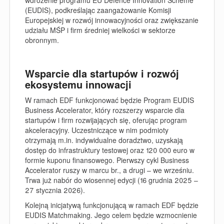
wdrożenie programu EU Defence Innovation Scheme
(EUDIS), podkreślając zaangażowanie Komisji
Europejskiej w rozwój innowacyjności oraz zwiększanie
udziału MŚP i firm średniej wielkości w sektorze
obronnym.
Wsparcie dla startupów i rozwój
ekosystemu innowacji
W ramach EDF funkcjonować będzie Program EUDIS
Business Accelerator, który rozszerzy wsparcie dla
startupów i firm rozwijających się, oferując program
akceleracyjny. Uczestniczące w nim podmioty
otrzymają m.in. indywidualne doradztwo, uzyskają
dostęp do infrastruktury testowej oraz 120 000 euro w
formie kuponu finansowego. Pierwszy cykl Business
Accelerator ruszy w marcu br., a drugi – we wrześniu.
Trwa już nabór do wiosennej edycji (16 grudnia 2025 –
27 stycznia 2026).
Kolejną inicjatywą funkcjonującą w ramach EDF będzie
EUDIS Matchmaking. Jego celem będzie wzmocnienie