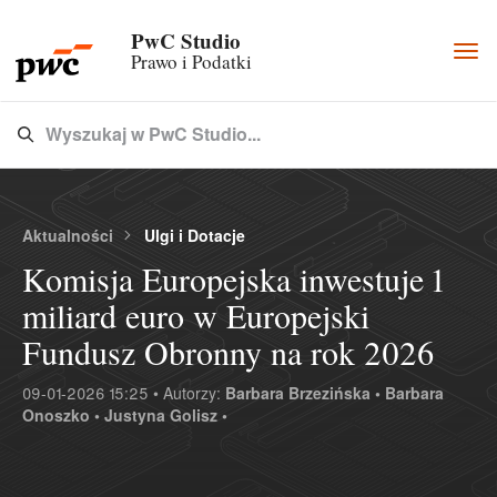
PwC Studio
Togg
Prawo i Podatki
navi
Wyszukaj w PwC Studio...
Type 3 or more characters for results.
Aktualności
Ulgi i Dotacje
Komisja Europejska inwestuje 1
miliard euro w Europejski
Fundusz Obronny na rok 2026
09-01-2026 15:25 • Autorzy:
Barbara Brzezińska •
Barbara
Onoszko •
Justyna Golisz •