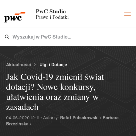
PwC Studio
Togg
Prawo i Podatki
navi
Wyszukaj w PwC Studio...
Type 3 or more characters for results.
Aktualności
Ulgi i Dotacje
Jak Covid-19 zmienił świat
dotacji? Nowe konkursy,
ułatwienia oraz zmiany w
zasadach
04-06-2020 12:11 • Autorzy:
Rafał Pulsakowski •
Barbara
Brzezińska •