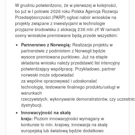
W grudniu potwierdzono, że w pierwszej w kolejności,
bo już w I połowie 2026 roku Polska Agencja Rozwoju
Przedsiębiorczości (PARP) ogłosi nabór wniosków na
projekty związane z
inwestycjami w technologie
przyjazne środowisku z alokacją 236 mln zł!
W ramach
oceny wniosków premiowane będą przede wszystkim:
Partnerstwo z Norwegią:
Realizacja projektu w
partnerstwie z podmiotem z Norwegii będzie
wysoce premiowana punktowo. Już na etapie
składania wniosku należy przedstawić list intencyjny
potwierdzający współpracę. Przykładowo, partner
norweski może odpowiadać
za wspólne opracowywać i udoskonalać
technologię, testowanie finalnego produktu/usługi w
warunkach
rzeczywistych, wykonywanie demonstratorów, czy uczestnic
dystrybucji.
Innowacyjność na skalę
kraju:
Poziom innowacyjności wymagany w
konkursie to min. krajowy, innowacja na skalę
europejską lub światową będzie dodatkowo