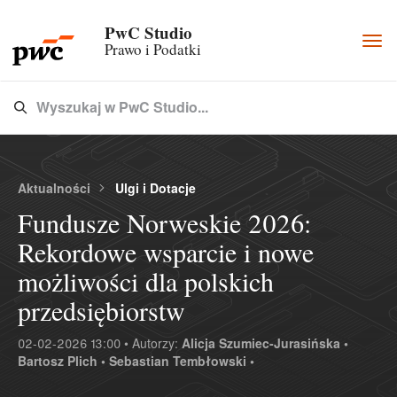
PwC Studio
Togg
Prawo i Podatki
navi
Wyszukaj w PwC Studio...
Type 3 or more characters for results.
Aktualności
Ulgi i Dotacje
Fundusze Norweskie 2026:
Rekordowe wsparcie i nowe
możliwości dla polskich
przedsiębiorstw
02-02-2026 13:00 • Autorzy:
Alicja Szumiec-Jurasińska •
Bartosz Plich •
Sebastian Tembłowski •