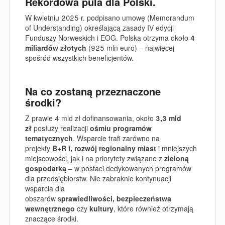
Rekordowa pula dla Polski.
W kwietniu 2025 r. podpisano umowę (Memorandum
of Understanding) określającą zasady IV edycji
Funduszy Norweskich i EOG. Polska otrzyma około
4
miliardów złotych
(925 mln euro) – najwięcej
spośród wszystkich beneficjentów.
Na co zostaną przeznaczone
środki?
Z prawie 4 mld zł dofinansowania, około
3,3 mld
zł
posłuży realizacji
ośmiu programów
tematycznych
.
W
sparcie trafi zarówno na
projekty
B+R i, rozwój regionalny
miast
i mniejszych
miejscowości, jak i na priorytety związane z
zieloną
gospodarką
– w postaci dedykowanych programów
dla przedsiębiorstw. Nie zabraknie kontynuacji
wsparcia dla
obszarów
s
prawiedliwości
, bezpieczeństwa
wewnętrznego
czy
kultury
, które również otrzymają
znaczące środki.