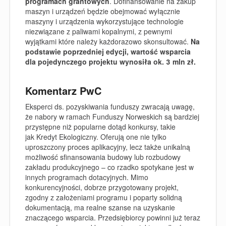
programach grantowych
. Dofinansowanie na zakup
maszyn i urządzeń będzie obejmować wyłącznie
maszyny i urządzenia wykorzystujące technologie
niezwiązane z paliwami kopalnymi, z pewnymi
wyjątkami które należy każdorazowo skonsultować.
Na
podstawie poprzedniej edycji, wartość wsparcia
dla pojedynczego projektu wynosiła ok. 3 mln zł.
Komentarz PwC
Eksperci ds. pozyskiwania funduszy zwracają uwagę,
że nabory w ramach Funduszy Norweskich są bardziej
przystępne niż popularne dotąd konkursy, takie
jak Kredyt Ekologiczny. Oferują one nie tylko
uproszczony proces aplikacyjny, lecz także unikalną
możliwość sfinansowania budowy lub rozbudowy
zakładu produkcyjnego – co rzadko spotykane jest w
innych programach dotacyjnych. Mimo
konkurencyjności, dobrze przygotowany projekt,
zgodny z założeniami programu i poparty solidną
dokumentacją, ma realne szanse na uzyskanie
znaczącego wsparcia. Przedsiębiorcy powinni już teraz