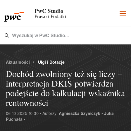
PwC Studio
Togg
Prawo i Podatki
navi
Wyszukaj w PwC Studio...
Type 3 or more characters for results.
Aktualności
Ulgi i Dotacje
Dochód zwolniony też się liczy –
interpretacja DKIS potwierdza
podejście do kalkulacji wskaźnika
rentowności
06-10-2025 10:30 • Autorzy:
Agnieszka Szymczyk •
Julia
Puchała •