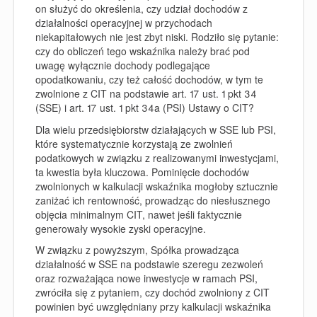
on służyć do określenia, czy udział dochodów z
działalności operacyjnej w przychodach
niekapitałowych nie jest zbyt niski. Rodziło się pytanie:
czy do obliczeń tego wskaźnika należy brać pod
uwagę wyłącznie dochody podlegające
opodatkowaniu, czy też całość dochodów, w tym te
zwolnione z CIT na podstawie art. 17 ust. 1 pkt 34
(SSE) i art. 17 ust. 1 pkt 34a (PSI) Ustawy o CIT?
Dla wielu przedsiębiorstw działających w SSE lub PSI,
które systematycznie korzystają ze zwolnień
podatkowych w związku z realizowanymi inwestycjami,
ta kwestia była kluczowa. Pominięcie dochodów
zwolnionych w kalkulacji wskaźnika mogłoby sztucznie
zaniżać ich rentowność, prowadząc do niesłusznego
objęcia minimalnym CIT, nawet jeśli faktycznie
generowały wysokie zyski operacyjne.
W związku z powyższym, Spółka prowadząca
działalność w SSE na podstawie szeregu zezwoleń
oraz rozważająca nowe inwestycje w ramach PSI,
zwróciła się z pytaniem, czy dochód zwolniony z CIT
powinien być uwzględniany przy kalkulacji wskaźnika