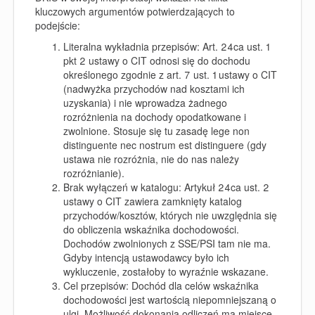
kluczowych argumentów potwierdzających to
podejście:
Literalna wykładnia przepisów: Art. 24ca ust. 1
pkt 2 ustawy o CIT odnosi się do dochodu
określonego zgodnie z art. 7 ust. 1 ustawy o CIT
(nadwyżka przychodów nad kosztami ich
uzyskania) i nie wprowadza żadnego
rozróżnienia na dochody opodatkowane i
zwolnione. Stosuje się tu zasadę lege non
distinguente nec nostrum est distinguere (gdy
ustawa nie rozróżnia, nie do nas należy
rozróżnianie).
Brak wyłączeń w katalogu: Artykuł 24ca ust. 2
ustawy o CIT zawiera zamknięty katalog
przychodów/kosztów, których nie uwzględnia się
do obliczenia wskaźnika dochodowości.
Dochodów zwolnionych z SSE/PSI tam nie ma.
Gdyby intencją ustawodawcy było ich
wykluczenie, zostałoby to wyraźnie wskazane.
Cel przepisów: Dochód dla celów wskaźnika
dochodowości jest wartością niepomniejszaną o
ulgi. Możliwość dokonania odliczeń ma miejsce