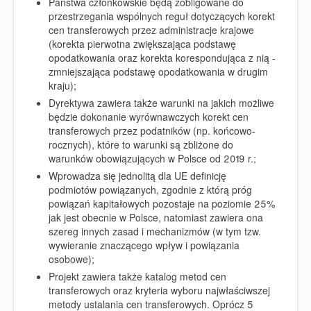
Państwa członkowskie będą zobligowane do
przestrzegania wspólnych reguł dotyczących korekt
cen transferowych przez administracje krajowe
(korekta pierwotna zwiększająca podstawę
opodatkowania oraz korekta korespondująca z nią -
zmniejszająca podstawę opodatkowania w drugim
kraju);
Dyrektywa zawiera także warunki na jakich możliwe
będzie dokonanie wyrównawczych korekt cen
transferowych przez podatników (np. końcowo-
rocznych), które to warunki są zbliżone do
warunków obowiązujących w Polsce od 2019 r.;
Wprowadza się jednolitą dla UE definicję
podmiotów powiązanych, zgodnie z którą próg
powiązań kapitałowych pozostaje na poziomie 25%
jak jest obecnie w Polsce, natomiast zawiera ona
szereg innych zasad i mechanizmów (w tym tzw.
wywieranie znaczącego wpływ i powiązania
osobowe);
Projekt zawiera także katalog metod cen
transferowych oraz kryteria wyboru najwłaściwszej
metody ustalania cen transferowych. Oprócz 5