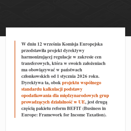
W dniu 12 września Komisja Europejska
przedstawiła projekt dyrektywy
harmonizującej regulacje w zakresie cen
transferowych, która w swoich założeniach
ma obowiązywać w państwach
członkowskich od 1 stycznia 2026 roku.
Dyrektywa ta, obok
projektu wspólnego
standardu kalkulacji podstawy
opodatkowania dla międzynarodowych grup
prowadzących działalność w UE
, jest drugą
częścią pakietu reform BEFIT (Business in
Europe: Framework for Income Taxation).