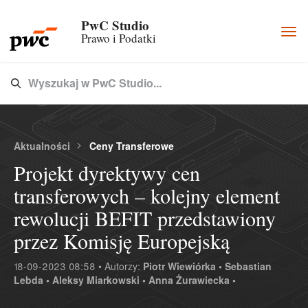
PwC Studio
Togg
Prawo i Podatki
navi
Wyszukaj w PwC Studio...
Type 3 or more characters for results.
Aktualności
Ceny Transferowe
Projekt dyrektywy cen
transferowych – kolejny element
rewolucji BEFIT przedstawiony
przez Komisję Europejską
18-09-2023 08:58 • Autorzy:
Piotr Wiewiórka •
Sebastian
Lebda •
Aleksy Miarkowski •
Anna Żurawiecka •