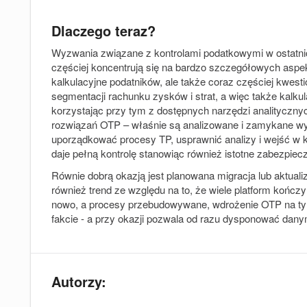
Dlaczego teraz?
Wyzwania związane z kontrolami podatkowymi w ostatni
częściej koncentrują się na bardzo szczegółowych aspekta
kalkulacyjne podatników, ale także coraz częściej kwest
segmentacji rachunku zysków i strat, a więc także kalku
korzystając przy tym z dostępnych narzędzi analityczny
rozwiązań OTP – właśnie są analizowane i zamykane wyn
uporządkować procesy TP, usprawnić analizy i wejść w ko
daje pełną kontrolę stanowiąc również istotne zabezpiec
Równie dobrą okazją jest planowana migracja lub aktua
również trend ze względu na to, że wiele platform kończ
nowo, a procesy przebudowywane, wdrożenie OTP na tym
fakcie - a przy okazji pozwala od razu dysponować dan
Autorzy: