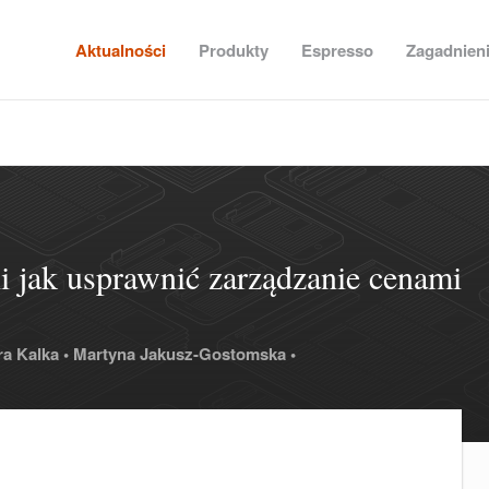
Aktualności
Produkty
Espresso
Zagadnien
li jak usprawnić zarządzanie cenami
a Kalka •
Martyna Jakusz-Gostomska •