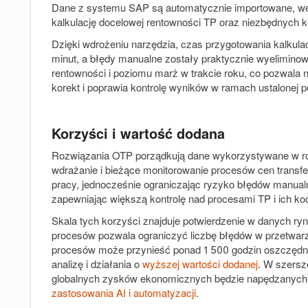
Dane z systemu SAP są automatycznie importowane, we
kalkulację docelowej rentowności TP oraz niezbędnych k
Dzięki wdrożeniu narzędzia, czas przygotowania kalkulac
minut, a błędy manualne zostały praktycznie wyeliminow
rentowności i poziomu marż w trakcie roku, co pozwala
korekt i poprawia kontrolę wyników w ramach ustalonej po
Korzyści i wartość dodana
Rozwiązania OTP porządkują dane wykorzystywane w ro
wdrażanie i bieżące monitorowanie procesów cen transf
pracy, jednocześnie ograniczając ryzyko błędów manua
zapewniając większą kontrolę nad procesami TP i ich ko
Skala tych korzyści znajduje potwierdzenie w danych r
procesów pozwala ograniczyć liczbę błędów w przetwar
procesów może przynieść ponad 1 500 godzin oszczędno
analizę i działania o
wyższej wartości dodanej
. W szersz
globalnych zysków ekonomicznych będzie napędzanych 
zastosowania AI i automatyzacji
.