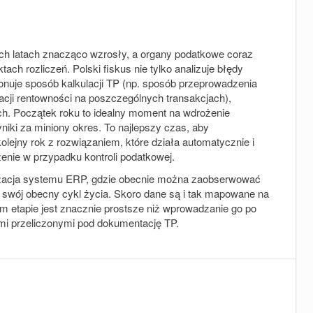
ch latach znacząco wzrosły, a organy podatkowe coraz
ch rozliczeń. Polski fiskus nie tylko analizuje błędy
ionuje sposób kalkulacji TP (np. sposób przeprowadzenia
lacji rentowności na poszczególnych transakcjach),
ch. Początek roku to idealny moment na wdrożenie
iki za miniony okres. To najlepszy czas, aby
lejny rok z rozwiązaniem, które działa automatycznie i
zenie w przypadku kontroli podatkowej.
lizacja systemu ERP, gdzie obecnie można zaobserwować
y swój obecny cykl życia. Skoro dane są i tak mapowane na
 etapie jest znacznie prostsze niż wprowadzanie go po
ymi przeliczonymi pod dokumentację TP.