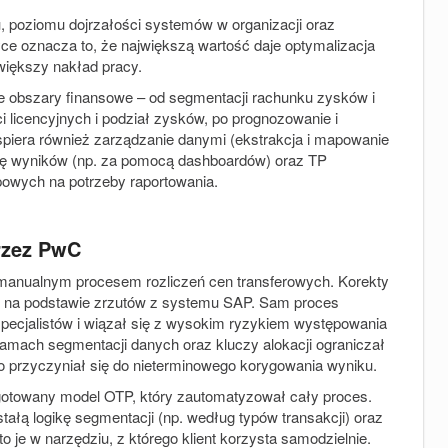
, poziomu dojrzałości systemów w organizacji oraz
yce oznacza to, że największą wartość daje optymalizacja
jwiększy nakład pracy.
e obszary finansowe – od segmentacji rachunku zysków i
ci licencyjnych i podział zysków, po prognozowanie i
spiera również zarządzanie danymi (ekstrakcja i mapowanie
cję wyników (np. za pomocą dashboardów) oraz TP
owych na potrzeby raportowania.
rzez PwC
 manualnym procesem rozliczeń cen transferowych. Korekty
l na podstawie zrzutów z systemu SAP. Sam proces
pecjalistów i wiązał się z wysokim ryzykiem występowania
ramach segmentacji danych oraz kluczy alokacji ograniczał
o przyczyniał się do nieterminowego korygowania wyniku.
otowany model OTP, który zautomatyzował cały proces.
ałą logikę segmentacji (np. według typów transakcji) oraz
o je w narzędziu, z którego klient korzysta samodzielnie.