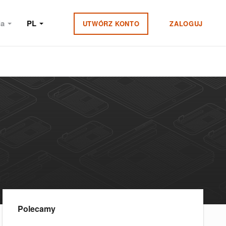
ia
PL
UTWÓRZ KONTO
ZALOGUJ
Polecamy