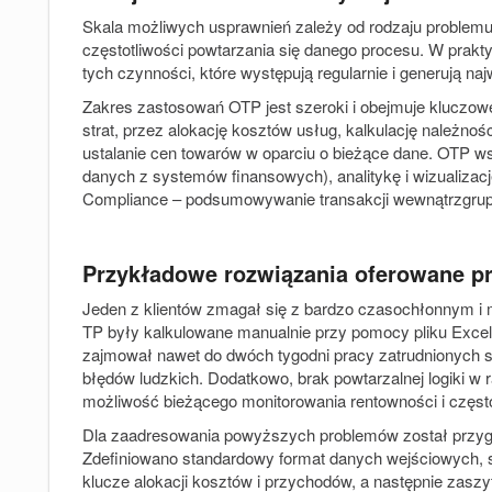
Skala możliwych usprawnień zależy od rodzaju problemu
częstotliwości powtarzania się danego procesu. W prakt
tych czynności, które występują regularnie i generują na
Zakres zastosowań OTP jest szeroki i obejmuje kluczow
strat, przez alokację kosztów usług, kalkulację należnoś
ustalanie cen towarów w oparciu o bieżące dane. OTP w
danych z systemów finansowych), analitykę i wizualiza
Compliance – podsumowywanie transakcji wewnątrzgrup
Przykładowe rozwiązania oferowane p
Jeden z klientów zmagał się z bardzo czasochłonnym i
TP były kalkulowane manualnie przy pomocy pliku Exce
zajmował nawet do dwóch tygodni pracy zatrudnionych s
błędów ludzkich. Dodatkowo, brak powtarzalnej logiki w 
możliwość bieżącego monitorowania rentowności i częst
Dla zaadresowania powyższych problemów został przyg
Zdefiniowano standardowy format danych wejściowych, st
klucze alokacji kosztów i przychodów, a następnie zaszyt