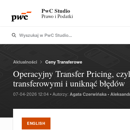
PwC Studio
Prawo i Podatki
Wyszukaj w PwC Studio...
Type 3 or more characters for results.
Aktualności
Ceny Transferowe
Operacyjny Transfer Pricing, czy
transferowymi i uniknąć błędów
07-04-2026 12:04 • Autorzy:
Agata Czerwińska •
Aleksandr
ENGLISH