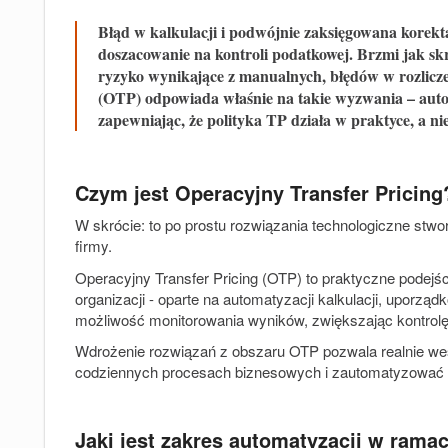
Błąd w kalkulacji i podwójnie zaksięgowana korekt
doszacowanie na kontroli podatkowej. Brzmi jak skr
ryzyko wynikające z manualnych, błędów w rozlicze
(OTP) odpowiada właśnie na takie wyzwania – auto
zapewniając, że polityka TP działa w praktyce, a nie
Czym jest Operacyjny Transfer Pricing
W skrócie: to po prostu rozwiązania technologiczne stwo
firmy.
Operacyjny Transfer Pricing (OTP) to praktyczne podejś
organizacji - oparte na automatyzacji kalkulacji, uporzą
możliwość monitorowania wyników, zwiększając kontrol
Wdrożenie rozwiązań z obszaru OTP pozwala realnie we
codziennych procesach biznesowych i zautomatyzować 
Jaki jest zakres automatyzacji w ram