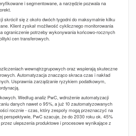
ryfikowane i segmentowane, a narzędzie pozwala na
orekt.
ji skrócił się z około dwóch tygodni do maksymalnie kilku
ane. Klient zyskał możliwość cyklicznego monitorowania
 na ograniczenie potrzeby wykonywania końcowo-rocznych
lityki cen transferowych.
zliczeniach wewnątrzgrupowych oraz wspierają skuteczne
erowych. Automatyzacja znacząco skraca czas i nakład
lnych. Usprawnia zarządzanie ryzykiem podatkowym,
ordynacją.
ynkowych. Według analiz PwC, wdrożenie automatyzacji
zaniu danych nawet o 95%, a już 10 zautomatyzowanych
ści rocznie - czas, który zespoły mogą przeznaczyć na
ej perspektywie, PwC szacuje, że do 2030 roku ok. 45%
przez ulepszenia produktowe i procesowe wynikające z