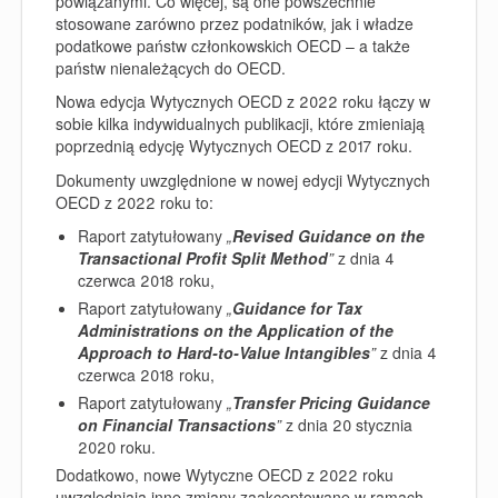
powiązanymi. Co więcej, są one powszechnie
stosowane zarówno przez podatników, jak i władze
podatkowe państw członkowskich OECD – a także
państw nienależących do OECD.
Nowa edycja Wytycznych OECD z 2022 roku łączy w
sobie kilka indywidualnych publikacji, które zmieniają
poprzednią edycję Wytycznych OECD z 2017 roku.
Dokumenty uwzględnione w nowej edycji Wytycznych
OECD z 2022 roku to:
Raport zatytułowany
„
Revised Guidance on the
Transactional Profit Split Method
”
z dnia 4
czerwca 2018 roku,
Raport zatytułowany
„
Guidance for Tax
Administrations on the Application of the
Approach to Hard-to-Value Intangibles
”
z dnia 4
czerwca 2018 roku,
Raport zatytułowany
„
Transfer Pricing Guidance
on Financial Transactions
”
z dnia 20 stycznia
2020 roku.
Dodatkowo, nowe Wytyczne OECD z 2022 roku
uwzględniają inne zmiany zaakceptowane w ramach