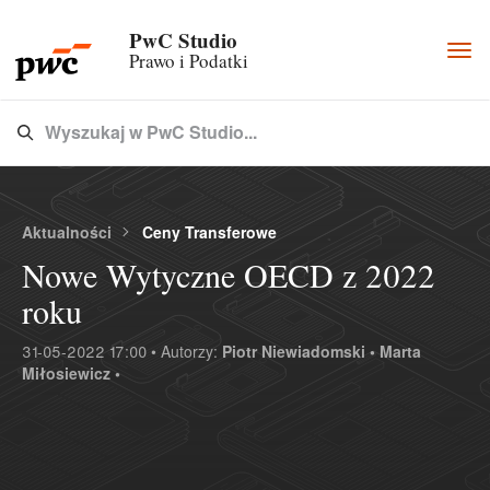
PwC Studio
Togg
Prawo i Podatki
navi
Wyszukaj w PwC Studio...
Type 3 or more characters for results.
Aktualności
Ceny Transferowe
Nowe Wytyczne OECD z 2022
roku
31-05-2022 17:00 • Autorzy:
Piotr Niewiadomski •
Marta
Miłosiewicz •