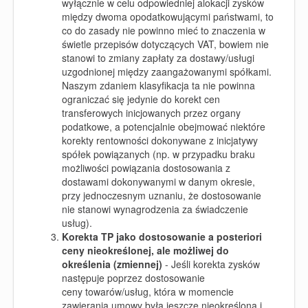
wyłącznie w celu odpowiedniej alokacji zysków
między dwoma opodatkowującymi państwami, to
co do zasady nie powinno mieć to znaczenia w
świetle przepisów dotyczących VAT, bowiem nie
stanowi to zmiany zapłaty za dostawy/usługi
uzgodnionej między zaangażowanymi spółkami.
Naszym zdaniem klasyfikacja ta nie powinna
ograniczać się jedynie do korekt cen
transferowych inicjowanych przez organy
podatkowe, a potencjalnie obejmować niektóre
korekty rentowności dokonywane z inicjatywy
spółek powiązanych (np. w przypadku braku
możliwości powiązania dostosowania z
dostawami dokonywanymi w danym okresie,
przy jednoczesnym uznaniu, że dostosowanie
nie stanowi wynagrodzenia za świadczenie
usług).
Korekta TP jako dostosowanie a posteriori
ceny nieokreślonej, ale możliwej do
określenia (zmiennej)
-
Jeśli korekta zysków
następuje poprzez dostosowanie
ceny towarów/usług, która w momencie
zawierania umowy była jeszcze nieokreślona i