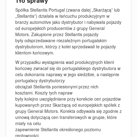
Tło sprawy
Spółka Stellantis Portugal (zwana dalej „Skarżącą” lub
„Stellantis”) działała w łańcuchu produkcyjnym w
branży automotive jako dystrybutor i nabywała pojazdy
od europejskich producentów z grupy General
Motors. Zakupione przez Stellantis pojazdy
były odsprzedawane niezależnym portugalskim
dystrybutorom, którzy z kolei sprzedawali te pojazdy
klientom końcowym.
W przypadku wystąpienia wad produkcyjnych klient
końcowy zwracał się do portugalskiego dystrybutora w
celu dokonania naprawy w jego siedzibie, a następnie
portugalscy dystrybutorzy
obciążali Stellantis poniesionymi przez nich
kosztami. Koszty tych napraw
były kolejno uwzględniane przy korekcie cen pojazdów
kupowanych przez Skarżącą od europejskich spółek z
grupy General Motors. Korekta odbywała się zgodnie z
umową dotyczącą cen transferowych w grupie, które
miały na celu
zapewnienie Stellantis określonego poziomu
rentowności.