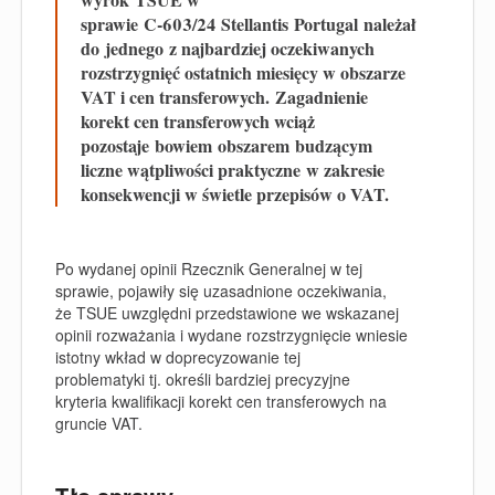
sprawie
C‑603/24
Stellantis
Portugal
należał
do
jedn
ego
z najbardziej oczekiwanych
rozstrzygnięć ostatnich miesięcy w obszarze
VAT i cen transferowych.
Zagadnienie
korekt cen transferowych wciąż
pozostaje
bowiem
obszarem
budzącym
liczne wątpliwości praktyczne
w zakresie
konsekwencji w świetle przepisów o VAT.
Po wydanej opinii Rzecznik Generalnej w tej
sprawie, pojawiły się uzasadnione oczekiwania,
że TSUE uwzględni przedstawione we wskazanej
opinii rozważania i wydane rozstrzygnięcie wniesie
istotny wkład w doprecyzowanie tej
problematyki tj. określi bardziej precyzyjne
kryteria kwalifikacji korekt cen transferowych na
gruncie VAT.