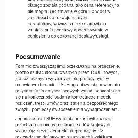
dlatego została podana jako cena referencyjna,
ale mogła ulec zmianie w górę lub w dół w
zależności od rozwoju różnych
parametrów, wówczas może stanowić to
zmniejszenie podstawy opodatkowania w
odniesieniu do dokonanej dostawy/usługi.
Podsumowanie
Pomimo towarzyszącemu oczekiwaniu na orzeczenie,
próżno szukać sformułowanych przez TSUE nowych,
jednoznacznych wytycznych interpretacyjnych w
omawianym temacie. TSUE ograniczył się bowiem do
przypomnienia dotychczasowych zasad, koncentrując
się na konieczności badania konkretnego modelu
rozliczeń, treści umów oraz istnienia bezpośredniego
związku pomiędzy świadczeniem a wynagrodzeniem.
Jednocześnie TSUE wyraźnie pozostawił znaczną
przestrzeń do oceny po stronie sądów krajowych,
wskazując raczej kierunek interpretacyjny niż
przesądzając definitywnie o aspektach kwalifikacji