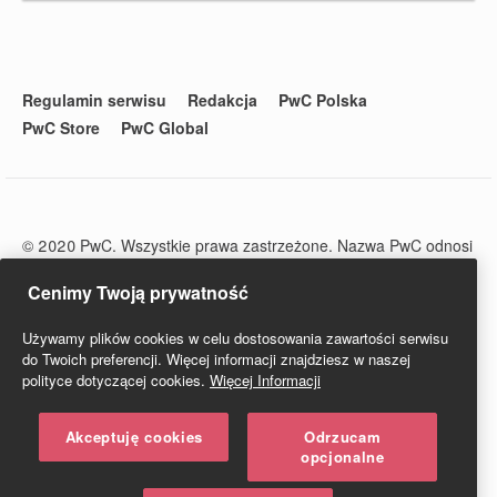
Regulamin serwisu
Redakcja
PwC Polska
PwC Store
PwC Global
© 2020 PwC. Wszystkie prawa zastrzeżone. Nazwa PwC odnosi
się do firm wchodzących w skład sieci PwC, z których każda
stanowi odrębny podmiot prawny. Więcej informacji na stronie
Cenimy Twoją prywatność
www.pwc.com/structure.
PwC Studio - Prawo i Podatki jest zarejestrowanym tytułem
Używamy plików cookies w celu dostosowania zawartości serwisu
prasowym o numerze ISSN 2719-6151.
do Twoich preferencji. Więcej informacji znajdziesz w naszej
polityce dotyczącej cookies.
Więcej Informacji
Akceptuję cookies
Odrzucam
opcjonalne