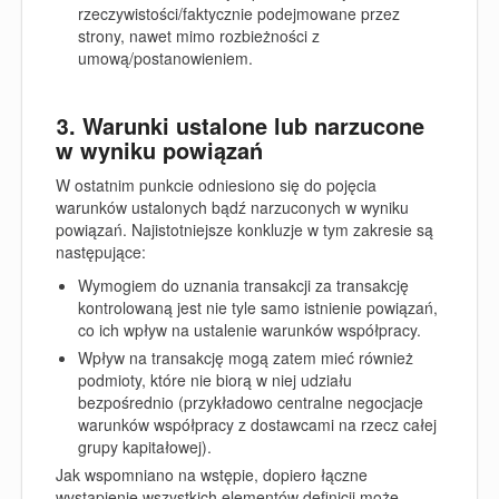
rzeczywistości/faktycznie podejmowane przez
strony, nawet mimo rozbieżności z
umową/postanowieniem.
3. Warunki ustalone lub narzucone
w wyniku powiązań
W ostatnim punkcie odniesiono się do pojęcia
warunków ustalonych bądź narzuconych w wyniku
powiązań. Najistotniejsze konkluzje w tym zakresie są
następujące:
Wymogiem do uznania transakcji za transakcję
kontrolowaną jest nie tyle samo istnienie powiązań,
co ich wpływ na ustalenie warunków współpracy.
Wpływ na transakcję mogą zatem mieć również
podmioty, które nie biorą w niej udziału
bezpośrednio (przykładowo centralne negocjacje
warunków współpracy z dostawcami na rzecz całej
grupy kapitałowej).
Jak wspomniano na wstępie, dopiero łączne
wystąpienie wszystkich elementów definicji może