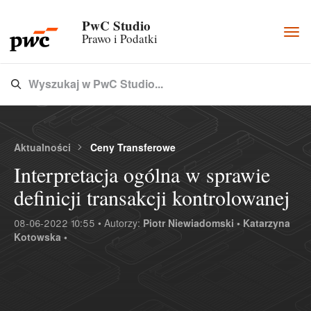
PwC Studio
Togg
Prawo i Podatki
navi
Wyszukaj w PwC Studio...
Type 3 or more characters for results.
Aktualności
Ceny Transferowe
Interpretacja ogólna w sprawie
definicji transakcji kontrolowanej
08-06-2022 10:55 • Autorzy:
Piotr Niewiadomski •
Katarzyna
Kotowska •