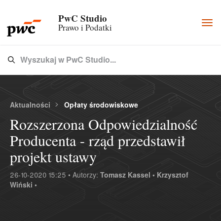
PwC Studio
Togg
Prawo i Podatki
navi
Wyszukaj w PwC Studio...
Type 3 or more characters for results.
Aktualności
Opłaty środowiskowe
Rozszerzona Odpowiedzialność
Producenta - rząd przedstawił
projekt ustawy
26-10-2020 15:25 • Autorzy:
Tomasz Kassel •
Krzysztof
Wiński •