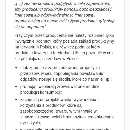
„(…) zestaw środków podjętych w celu zapewnienia,
aby producenci produktów ponosili odpowiedzialność
finansową lub odpowiedzialność finansową i
organizacyjną na etapie cyklu życia produktu, gdy staje
się on odpadem”
Przy czym przez producenta nie należy rozumieć tylko
i wyłącznie podmiot, który posiada zakład produkcyjny
na terytorium Polski, ale również podmiot który
produkuje towary na terytorium UE lub poza UE w celu
ich późniejszej sprzedaży w Polsce.
I tak zgodnie z zaprezentowaną propozycją
przepisów, w celu zapobiegania powstawaniu
odpadów stosuje się środki, które co najmniej np.:
promują i wspierają zrównoważone modele
produkcji i konsumpcji;
zachęcają do projektowania, wytwarzania i
korzystania z produktów, które są
zasobooszczędne, trwałe, w tym trwałe w
znaczeniu żywotności i braku sztucznego skracanie
cyklu życia;
w przypadku produktów zawierających materiały