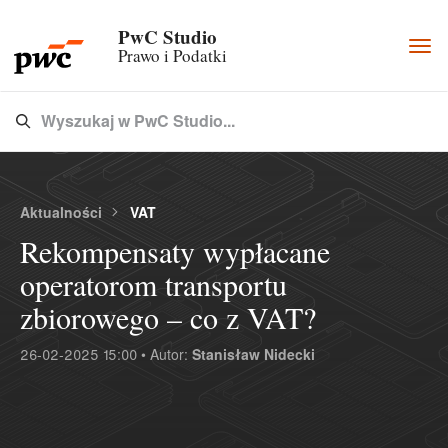
PwC Studio
Togg
Prawo i Podatki
navi
Wyszukaj w PwC Studio...
Type 3 or more characters for results.
Aktualności
VAT
Rekompensaty wypłacane
operatorom transportu
zbiorowego – co z VAT?
26-02-2025 15:00 • Autor:
Stanisław Nidecki