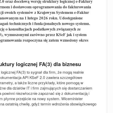
 oraz docelową wersję struktury logicznej e-Faktury
firmom i dostawcom oprogramowania do fakturowania
acji swoich systemów z Krajowym Systemem e-Faktur
anowanym na 1 lutego 2026 roku. Udostępnione
gań technicznych i funkcjonalnych nowego systemu.
cję o konsultacjach podatkowych związanych ze
), wymuszonymi zarówno przez KSeF jak i system
ogramowania rozpoczyna się zatem wzmożony okres
uktury logicznej FA(3) dla biznesu
ogicznej FA(3) to sygnał dla firm, że mogą realnie
 Dokumentacja API KSeF 2.0 zawiera szczegółowe
arametry, a także liczne przykłady, które pomogą w
ażne dla działów IT i firm zajmujących się dostarczaniem
powinni niezwłocznie zapoznać się z dokumentacją i
om płynne przejście na nowy system. Wiceminister
o na ostatnią chwilę, gdyż termin wdrożenia obowiązkowego