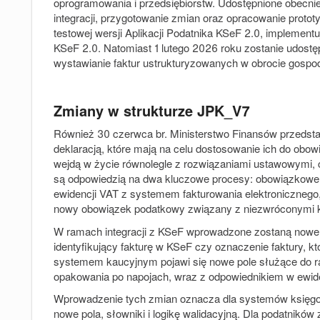
oprogramowania i przedsiębiorstw. Udostępnione obecnie 
integracji, przygotowanie zmian oraz opracowanie protot
testowej wersji Aplikacji Podatnika KSeF 2.0, implementu
KSeF 2.0. Natomiast 1 lutego 2026 roku zostanie udost
wystawianie faktur ustrukturyzowanych w obrocie gosp
Zmiany w strukturze JPK_V7
Również 30 czerwca br. Ministerstwo Finansów przedsta
deklaracją, które mają na celu dostosowanie ich do ob
wejdą w życie równolegle z rozwiązaniami ustawowymi, c
są odpowiedzią na dwa kluczowe procesy: obowiązkowe 
ewidencji VAT z systemem fakturowania elektroniczneg
nowy obowiązek podatkowy związany z niezwróconymi 
W ramach integracji z KSeF wprowadzone zostaną nowe p
identyfikujący fakturę w KSeF czy oznaczenie faktury, kt
systemem kaucyjnym pojawi się nowe pole służące do r
opakowania po napojach, wraz z odpowiednikiem w ewide
Wprowadzenie tych zmian oznacza dla systemów księgo
nowe pola, słowniki i logikę walidacyjną. Dla podatników