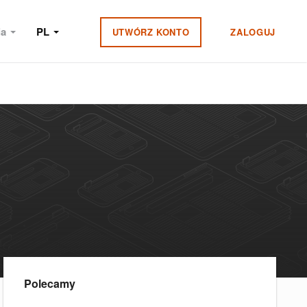
ia
PL
UTWÓRZ KONTO
ZALOGUJ
Polecamy