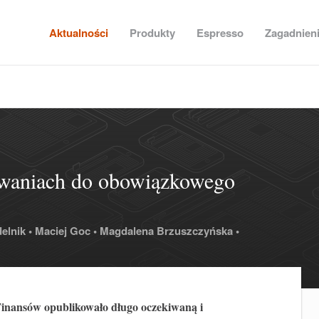
Aktualności
Produkty
Espresso
Zagadnien
waniach do obowiązkowego
elnik •
Maciej Goc •
Magdalena Brzuszczyńska •
Finansów opublikowało długo oczekiwaną i