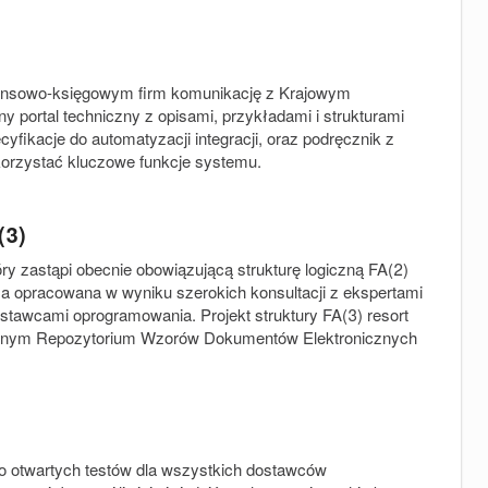
inansowo-księgowym firm komunikację z Krajowym
 portal techniczny z opisami, przykładami i strukturami
fikacje do automatyzacji integracji, oraz podręcznik z
korzystać kluczowe funkcje systemu.
(3)
óry zastąpi obecnie obowiązującą strukturę logiczną FA(2)
tała opracowana w wyniku szerokich konsultacji z ekspertami
stawcami oprogramowania. Projekt struktury FA(3) resort
tralnym Repozytorium Wzorów Dokumentów Elektronicznych
do otwartych testów dla wszystkich dostawców