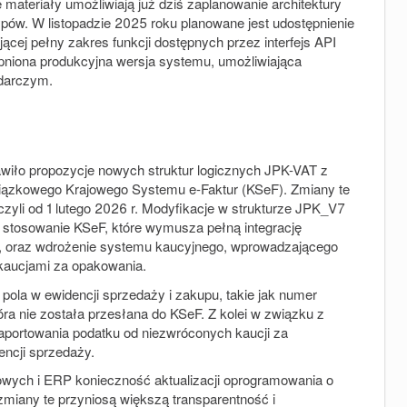
materiały umożliwiają już dziś zaplanowanie architektury
ypów. W listopadzie 2025 roku planowane jest udostępnienie
jącej pełny zakres funkcji dostępnych przez interfejs API
ępniona produkcyjna wersja systemu, umożliwiająca
odarczym.
wiło propozycje nowych struktur logicznych JPK-VAT z
owiązkowego Krajowego Systemu e-Faktur (KSeF). Zmiany te
zyli od 1 lutego 2026 r. Modyfikacje w strukturze JPK_V7
stosowanie KSeF, które wymusza pełną integrację
o, oraz wdrożenie systemu kaucyjnego, wprowadzającego
kaucjami za opakowania.
ola w ewidencji sprzedaży i zakupu, takie jak numer
óra nie została przesłana do KSeF. Z kolei w związku z
aportowania podatku od niezwróconych kaucji za
ncji sprzedaży.
wych i ERP konieczność aktualizacji oprogramowania o
 zmiany te przyniosą większą transparentność i