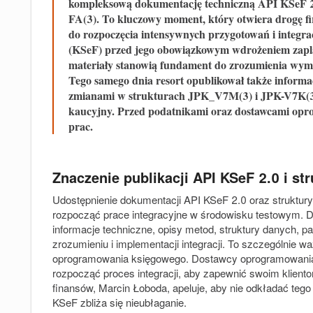
kompleksową dokumentację techniczną API KSeF 2.0
FA(3). To kluczowy moment, który otwiera drogę 
do rozpoczęcia intensywnych przygotowań i integr
(KSeF) przed jego obowiązkowym wdrożeniem zapl
materiały stanowią fundament do zrozumienia wyma
Tego samego dnia resort opublikował także informa
zmianami w strukturach JPK_V7M(3) i JPK-V7K(3
kaucyjny. Przed podatnikami oraz dostawcami opr
prac.
Znaczenie publikacji API KSeF 2.0 i str
Udostępnienie dokumentacji API KSeF 2.0 oraz struktury l
rozpocząć prace integracyjne w środowisku testowym.
informacje techniczne, opisy metod, struktury danych, p
zrozumieniu i implementacji integracji. To szczególnie w
oprogramowania księgowego. Dostawcy oprogramowania 
rozpocząć proces integracji, aby zapewnić swoim klient
finansów, Marcin Łoboda, apeluje, aby nie odkładać teg
KSeF zbliża się nieubłaganie.