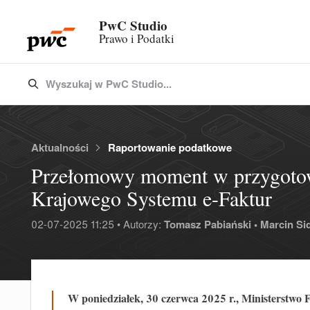
PwC Studio
Prawo i Podatki
Wyszukaj w PwC Studio...
Type 3 or more characters for results.
Aktualności
Raportowanie podatkowe
Przełomowy moment w przygoto
Krajowego Systemu e-Faktur
02-07-2025 11:25 • Autorzy:
Tomasz Pabiański •
Marcin Sid
W poniedziałek, 30 czerwca 2025 r., Ministerstwo 