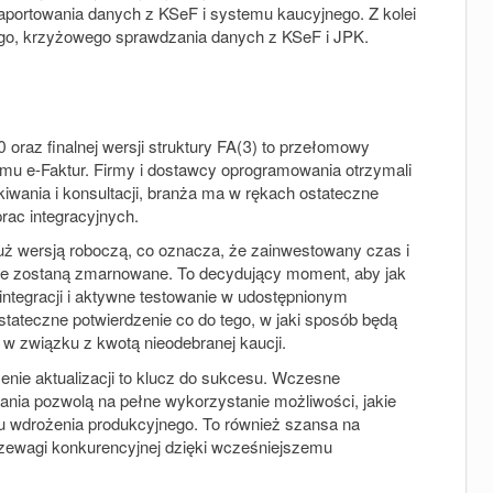
aportowania danych z KSeF i systemu kaucyjnego. Z kolei
go, krzyżowego sprawdzania danych z KSeF i JPK.
raz finalnej wersji struktury FA(3) to przełomowy
u e-Faktur. Firmy i dostawcy oprogramowania otrzymali
kiwania i konsultacji, branża ma w rękach ostateczne
rac integracyjnych.
już wersją roboczą, co oznacza, że zainwestowany czas i
e zostaną zmarnowane. To decydujący moment, aby jak
integracji i aktywne testowanie w udostępnionym
tateczne potwierdzenie co do tego, w jaki sposób będą
 w związku z kwotą nieodebranej kaucji.
enie aktualizacji to klucz do sukcesu. Wczesne
ania pozwolą na pełne wykorzystanie możliwości, jakie
iu wdrożenia produkcyjnego. To również szansa na
zewagi konkurencyjnej dzięki wcześniejszemu