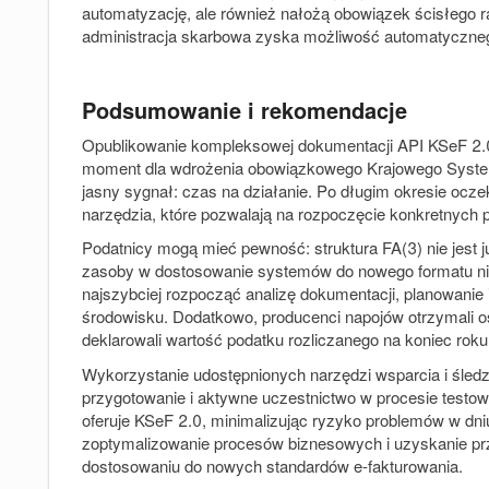
automatyzację, ale również nałożą obowiązek ścisłego r
administracja skarbowa zyska możliwość automatyczne
Podsumowanie i rekomendacje
Opublikowanie kompleksowej dokumentacji API KSeF 2.0 o
moment dla wdrożenia obowiązkowego Krajowego System
jasny sygnał: czas na działanie. Po długim okresie ocze
narzędzia, które pozwalają na rozpoczęcie konkretnych p
Podatnicy mogą mieć pewność: struktura FA(3) nie jest 
zasoby w dostosowanie systemów do nowego formatu ni
najszybciej rozpocząć analizę dokumentacji, planowanie 
środowisku. Dodatkowo, producenci napojów otrzymali os
deklarowali wartość podatku rozliczanego na koniec roku
Wykorzystanie udostępnionych narzędzi wsparcia i śledz
przygotowanie i aktywne uczestnictwo w procesie testow
oferuje KSeF 2.0, minimalizując ryzyko problemów w dn
zoptymalizowanie procesów biznesowych i uzyskanie pr
dostosowaniu do nowych standardów e-fakturowania.