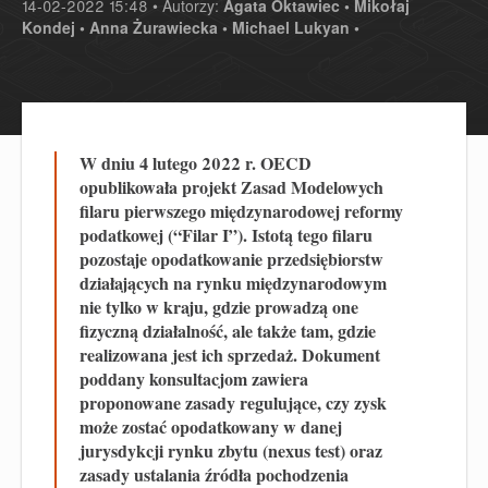
14-02-2022 15:48 • Autorzy:
Agata Oktawiec •
Mikołaj
Kondej •
Anna Żurawiecka •
Michael Lukyan •
W dniu 4 lutego 2022 r. OECD
opublikowała projekt Zasad Modelowych
filaru pierwszego międzynarodowej reformy
podatkowej (“Filar I”). Istotą tego filaru
pozostaje opodatkowanie przedsiębiorstw
działających na rynku międzynarodowym
nie tylko w kraju, gdzie prowadzą one
fizyczną działalność, ale także tam, gdzie
realizowana jest ich sprzedaż. Dokument
poddany konsultacjom zawiera
proponowane zasady regulujące, czy zysk
może zostać opodatkowany w danej
jurysdykcji rynku zbytu (nexus test) oraz
zasady ustalania źródła pochodzenia