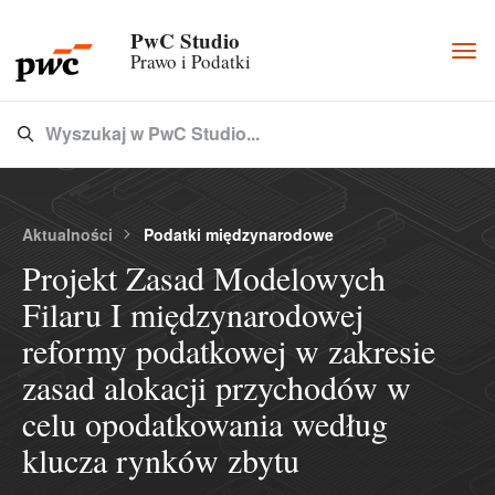
PwC Studio
Togg
Prawo i Podatki
navi
Wyszukaj w PwC Studio...
Type 3 or more characters for results.
Aktualności
Podatki międzynarodowe
Projekt Zasad Modelowych
Filaru I międzynarodowej
reformy podatkowej w zakresie
zasad alokacji przychodów w
celu opodatkowania według
klucza rynków zbytu