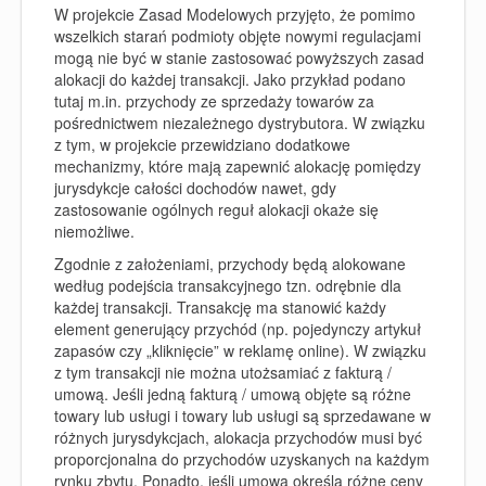
W projekcie Zasad Modelowych przyjęto, że pomimo
wszelkich starań podmioty objęte nowymi regulacjami
mogą nie być w stanie zastosować powyższych zasad
alokacji do każdej transakcji. Jako przykład podano
tutaj m.in. przychody ze sprzedaży towarów za
pośrednictwem niezależnego dystrybutora. W związku
z tym, w projekcie przewidziano dodatkowe
mechanizmy, które mają zapewnić alokację pomiędzy
jurysdykcje całości dochodów nawet, gdy
zastosowanie ogólnych reguł alokacji okaże się
niemożliwe.
Zgodnie z założeniami, przychody będą alokowane
według podejścia transakcyjnego tzn. odrębnie dla
każdej transakcji. Transakcję ma stanowić każdy
element generujący przychód (np. pojedynczy artykuł
zapasów czy „kliknięcie” w reklamę online). W związku
z tym transakcji nie można utożsamiać z fakturą /
umową. Jeśli jedną fakturą / umową objęte są różne
towary lub usługi i towary lub usługi są sprzedawane w
różnych jurysdykcjach, alokacja przychodów musi być
proporcjonalna do przychodów uzyskanych na każdym
rynku zbytu. Ponadto, jeśli umowa określa różne ceny