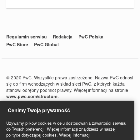
Regulamin serwisu
Redakcja
PwC Polska
PwC Store
PwC Global
© 2020 PwC. Wszystkie prawa zastrzeżone. Nazwa PwC odnosi
się do firm wchodzących w skład sieci PwC, z których każda
stanowi odrębny podmiot prawny. Więcej informacji na stronie
www.pwc.com/structure.
PwC Studio - Prawo i Podatki jest zarejestrowanym tytułem
prasowym o numerze ISSN 2719-6151.
Cenimy Twoją prywatność
Używamy plików cookies w celu dostosowania zawartości serwisu
do Twoich preferencji. Więcej informacji znajdziesz w naszej
polityce dotyczącej cookies.
Więcej Informacji