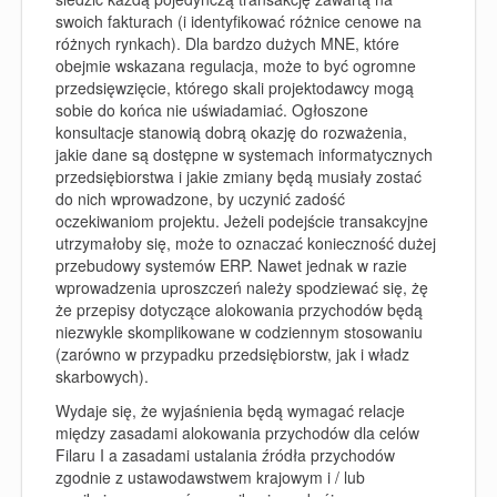
swoich fakturach (i identyfikować różnice cenowe na
różnych rynkach). Dla bardzo dużych MNE, które
obejmie wskazana regulacja, może to być ogromne
przedsięwzięcie, którego skali projektodawcy mogą
sobie do końca nie uświadamiać. Ogłoszone
konsultacje stanowią dobrą okazję do rozważenia,
jakie dane są dostępne w systemach informatycznych
przedsiębiorstwa i jakie zmiany będą musiały zostać
do nich wprowadzone, by uczynić zadość
oczekiwaniom projektu. Jeżeli podejście transakcyjne
utrzymałoby się, może to oznaczać konieczność dużej
przebudowy systemów ERP. Nawet jednak w razie
wprowadzenia uproszczeń należy spodziewać się, żę
że przepisy dotyczące alokowania przychodów będą
niezwykle skomplikowane w codziennym stosowaniu
(zarówno w przypadku przedsiębiorstw, jak i władz
skarbowych).
Wydaje się, że wyjaśnienia będą wymagać relacje
między zasadami alokowania przychodów dla celów
Filaru I a zasadami ustalania źródła przychodów
zgodnie z ustawodawstwem krajowym i / lub