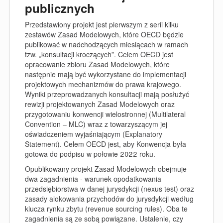
publicznych
Przedstawiony projekt jest pierwszym z serii kilku
zestawów Zasad Modelowych, które OECD będzie
publikować w nadchodzących miesiącach w ramach
tzw. „konsultacji kroczących”. Celem OECD jest
opracowanie zbioru Zasad Modelowych, które
następnie mają być wykorzystane do implementacji
projektowych mechanizmów do prawa krajowego.
Wyniki przeprowadzanych konsultacji mają posłużyć
rewizji projektowanych Zasad Modelowych oraz
przygotowaniu konwencji wielostronnej (
Multilateral
Convention
– MLC) wraz z towarzyszącym jej
oświadczeniem wyjaśniającym (
Explanatory
Statement
). Celem OECD jest, aby Konwencja była
gotowa do podpisu w połowie 2022 roku.
Opublikowany projekt Zasad Modelowych obejmuje
dwa zagadnienia - warunek opodatkowania
przedsiębiorstwa w danej jurysdykcji (
nexus test
) oraz
zasady alokowania przychodów do jurysdykcji według
klucza rynku zbytu (
revenue sourcing rules
). Oba te
zagadnienia są ze sobą powiązane. Ustalenie, czy