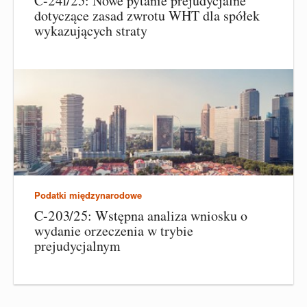
C-241/25: Nowe pytanie prejudycjalne
dotyczące zasad zwrotu WHT dla spółek
wykazujących straty
Podatki międzynarodowe
C-203/25: Wstępna analiza wniosku o
wydanie orzeczenia w trybie
prejudycjalnym