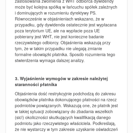
zastosowania zwolnienia
z WHT
odbior
ca dywidendy
może być kolejna spółką w łańcuchu spółek zależnych
i dominujących
w rozumieniu dyrektywy PS.
Równocześnie w objaśnieniach wskazano, że w
przypadku, gdy dywidenda ostatecznie jest wypłacana
poza terytorium UE, ale na wypłacie poza UE
pobierany jest WHT, nie jest konieczne badanie
rzeczywistego odbiorcy. Objaśnienia wskazują przy
tym, że w takim przypadku nie ulegają zmianie
formalne obowiązki płatnika. Sposób rozumienia tego
stwierdzenia
wymaga
dalszej analizy.
3. Wyjaśnienie wymogów w zakresie należytej
staranności płatnika
Objaśnienia dość restrykcyjnie podchodzą do zakresu
obowiązków płatnika dokonującego płatności na rzecz
podmiotów powiązanych. Wskazują one, że płatnik jest
w takiej sytuacji zobowiązany do zbadania wszelkich
(sic!) okoliczności skutkujących kwalifikacją danego
podmiotu jako rzeczywistego właściciela. Podkreślają,
że nie wystarczy w tym zakresie uzyskanie oświadczeń