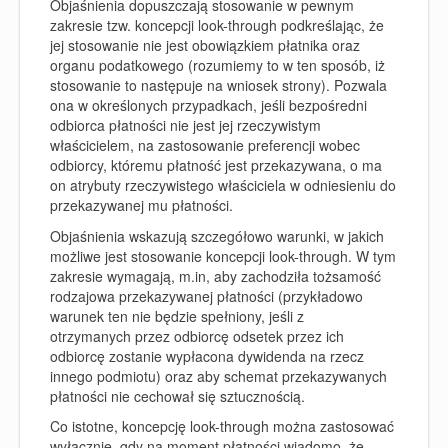
Objaśnienia dopuszczają stosowanie w pewnym
zakresie tzw. koncepcji look-through podkreślając, że
jej stosowanie nie jest obowiązkiem płatnika oraz
organu podatkowego (rozumiemy to w ten sposób, iż
stosowanie to następuje na wniosek strony). Pozwala
ona w określonych przypadkach, jeśli bezpośredni
odbiorca płatności nie jest jej rzeczywistym
właścicielem, na zastosowanie preferencji wobec
odbiorcy, któremu płatność jest przekazywana, o
ma
on
atrybuty rzeczywistego właściciela w odniesieniu do
przekazywanej mu płatności.
Objaśnienia wskazują szczegółowo warunki, w jakich
możliwe jest stosowanie koncepcji look-through. W tym
zakresie wymagają, m.in, aby zachodziła tożsamość
rodzajowa przekazywanej płatności (przykładowo
warunek ten nie będzie spełniony, jeśli z
otrzymanych
przez odbiorcę
odsetek
przez
ich
odbiorcę
zostanie wypłacona dywidenda na rzecz
innego podmiotu) oraz aby schemat przekazywanych
płatności nie cechował się sztucznością.
Co istotne, koncepcję look-through można zastosować
wyłącznie
,
gdy na moment płatności wiadomo, że