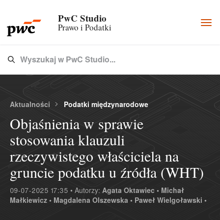
PwC Studio
Togg
Prawo i Podatki
navi
Wyszukaj w PwC Studio...
Type 3 or more characters for results.
Aktualności
Podatki międzynarodowe
Objaśnienia w sprawie
stosowania klauzuli
rzeczywistego właściciela na
gruncie podatku u źródła (WHT)
09-07-2025 17:35 • Autorzy:
Agata Oktawiec •
Michał
Małkiewicz •
Magdalena Olszewska •
Paweł Wielgoławski •