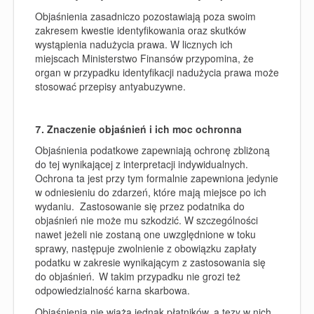
Objaśnienia zasadniczo pozostawiają poza swoim
zakresem kwestie identyfikowania oraz skutków
wystąpienia nadużycia prawa. W licznych ich
miejscach Ministerstwo Finansów przypomina, że
organ w przypadku identyfikacji nadużycia prawa może
stosować przepisy antyabuzywne.
7. Znaczenie objaśnień i ich moc ochronna
Objaśnienia podatkowe zapewniają ochronę zbliżoną
do tej wynikającej z interpretacji indywidualnych.
Ochrona ta jest przy tym formalnie zapewniona jedynie
w odniesieniu do zdarzeń, które mają miejsce po ich
wydaniu.
Zastosowanie się przez podatnika do
objaśnień nie może mu szkodzić. W szczególności
nawet jeżeli nie zostaną one uwzględnione w toku
sprawy, następuje zwolnienie z obowiązku zapłaty
podatku w zakresie wynikającym z zastosowania się
do objaśnień. W takim przypadku nie grozi też
odpowiedzialność karna skarbowa.
Objaśnienia nie wiążą jednak płatników, a tezy w nich