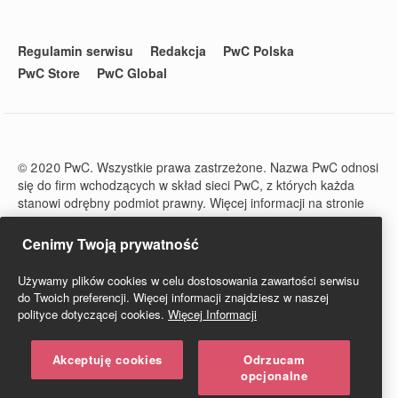
Regulamin serwisu
Redakcja
PwC Polska
PwC Store
PwC Global
© 2020 PwC. Wszystkie prawa zastrzeżone. Nazwa PwC odnosi
się do firm wchodzących w skład sieci PwC, z których każda
stanowi odrębny podmiot prawny. Więcej informacji na stronie
www.pwc.com/structure.
PwC Studio - Prawo i Podatki jest zarejestrowanym tytułem
Cenimy Twoją prywatność
prasowym o numerze ISSN 2719-6151.
Używamy plików cookies w celu dostosowania zawartości serwisu
do Twoich preferencji. Więcej informacji znajdziesz w naszej
polityce dotyczącej cookies.
Więcej Informacji
Akceptuję cookies
Odrzucam
opcjonalne