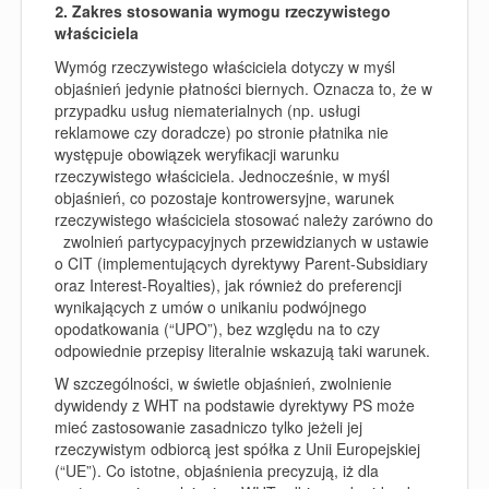
2. Zakres stosowania wymogu rzeczywistego
właściciela
Wymóg rzeczywistego właściciela dotyczy w myśl
objaśnień jedynie płatności biernych. Oznacza to, że w
przypadku usług niematerialnych (np. usługi
reklamowe czy doradcze) po stronie płatnika nie
występuje obowiązek weryfikacji warunku
rzeczywistego właściciela. Jednocześnie, w myśl
objaśnień, co pozostaje kontrowersyjne, warunek
rzeczywistego właściciela stosować należy zarówno do
zwolnień partycypacyjnych przewidzianych w ustawie
o CIT (implementujących dyrektywy Parent-Subsidiary
oraz Interest-Royalties)
,
jak również do preferencji
wynikających z umów o unikaniu podwójnego
opodatkowania (“UPO”), bez względu na to czy
odpowiednie przepisy literalnie wskazują taki warunek.
W szczególności, w świetle objaśnień, zwolnienie
dywidendy z WHT na podstawie
dyrektywy PS
może
mieć zastosowanie zasadniczo tylko jeżeli jej
rzeczywistym odbiorcą jest spółka z Unii Europejskiej
(“UE”).
Co istotne, o
bjaśnienia precyzują, iż dla