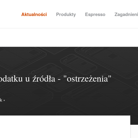
Aktualności
Produkty
Espresso
Zagadnien
datku u źródła - "ostrzeżenia"
k •