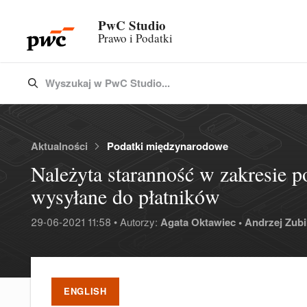
PwC Studio
Prawo i Podatki
Wyszukaj w PwC Studio...
Type 3 or more characters for results.
Aktualności
Podatki międzynarodowe
Należyta staranność w zakresie po
wysyłane do płatników
29-06-2021 11:58 • Autorzy:
Agata Oktawiec •
Andrzej Zubi
ENGLISH