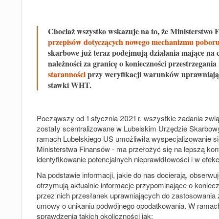
Chociaż wszystko wskazuje na to, że Ministerstwo
przepisów dotyczących nowego mechanizmu poboru 
skarbowe już teraz podejmują działania mające na
należności za granicę o konieczności przestrzegania
staranności
przy weryfikacji warunków uprawniając
stawki WHT.
Począwszy od 1 stycznia 2021 r. wszystkie zadania zwi
zostały scentralizowane w Lubelskim Urzędzie Skarbow
ramach Lubelskiego US umożliwiła wyspecjalizowanie się
Ministerstwa Finansów - ma przełożyć się na lepszą kont
identyfikowanie potencjalnych nieprawidłowości i w efe
Na podstawie informacji, jakie do nas docierają, obserw
otrzymują aktualnie
informacje przypominające o koniecz
przez nich przesłanek uprawniających do zastosowania zw
umowy o unikaniu podwójnego opodatkowania
. W ramach
sprawdzenia takich okoliczności jak: