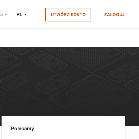
ia
PL
UTWÓRZ KONTO
ZALOGUJ
Polecamy