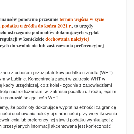
 Finansów ponownie przesunie
termin wejścia w życie
podatku u źródła do końca 2021 r.
, to urzędy
 celu ostrzeganie podmiotów dokonujących wypłat
 regulacji w kontekście
dochowania należytej
ych do zwolnienia lub zastosowania preferencyjnej
ązane z poborem przez płatników podatku u źródła (WHT)
ym w Lublinie. Koncentracja zadań w zakresie WHT w
 kadry urzędniczej, co z kolei - zgodnie z zapowiedziami
rolę nad rozliczeniami w zakresie podatku u źródła, lepsze
kcie poprawić ściągalność WHT.
ujemy, że podmioty dokonujące wypłat należności za granicę
ności dochowania należytej staranności przy weryfikowaniu
olnienia lub preferencyjnej stawki podatku wynikającej z
 przesyłanych informacji akcentowana jest konieczność