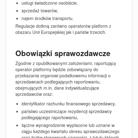
usługi świadczone osobiście,
sprzedaż towarów,
najem środków transportu.
Regulacje dotkną zarówno operatorów platform z
obszaru Unii Europejskiej jak i państw trzecich.
Obowiązki sprawozdawcze
Zgodnie z opublikowanymi założeniami, raportujący
operator platformy będzie zobowiązany do
przekazania organowi podatkowemu informacji o
sprzedawcach
podlegających raportowaniu,
obejmujących m.in. dane indywidualizujące
sprzedawców oraz:
identyfikator rachunku
finansowego sprzedawcy,
państwo uczestniczące
rezydencji sprzedawcy
podlegającego raportowaniu,
łączne wynagrodzenie
wypłacone lub uznane w
ciągu każdego kwartału okresu sprawozdawczego
oraz liczbę stosownych czynności, z tytułu których