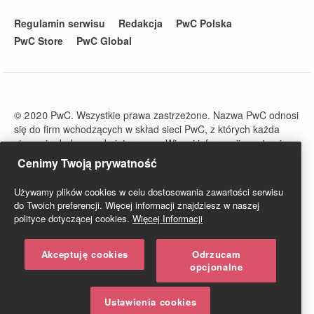
Regulamin serwisu
Redakcja
PwC Polska
PwC Store
PwC Global
© 2020 PwC. Wszystkie prawa zastrzeżone. Nazwa PwC odnosi
się do firm wchodzących w skład sieci PwC, z których każda
stanowi odrębny podmiot prawny. Więcej informacji na stronie
www.pwc.com/structure.
Cenimy Twoją prywatność
PwC Studio - Prawo i Podatki jest zarejestrowanym tytułem
prasowym o numerze ISSN 2719-6151.
Używamy plików cookies w celu dostosowania zawartości serwisu
do Twoich preferencji. Więcej informacji znajdziesz w naszej
polityce dotyczącej cookies.
Więcej Informacji
Akceptuję cookies
Odrzucam
opcjonalne
Ustawienia cookies