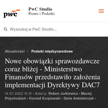
PwC Studio
Togg
Prawo i Podatki
navi
Wyszukaj w PwC Studio...
Type 3 or more characters for results.
Aktualności
Podatki międzynarodowe
Nowe obowiązki sprawozdawcze
coraz bliżej - Ministerstwo
Finansów przedstawiło założenia
implementacji Dyrektywy DAC7
14-07-2022 13:15 • Autorzy:
Robert Jurkiewicz •
Maciej
Przychodzeń •
Konrad Kurpiewski •
Daria Amielańczyk •