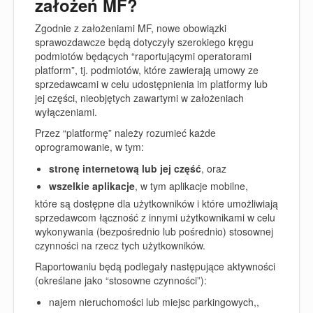
założeń MF?
Zgodnie z założeniami MF,
nowe obowiązki
sprawozdawcze będą dotyczyły szerokiego kręgu
podmiotów będących “raportującymi operatorami
platform”
, tj. podmiotów, które zawierają umowy ze
sprzedawcami w celu udostępnienia im platformy lub
jej części, nieobjętych zawartymi w założeniach
wyłączeniami.
Przez “
platformę
” należy rozumieć każde
oprogramowanie, w tym:
stronę internetową
lub jej część
, oraz
wszelkie aplikacje
, w tym aplikacje mobilne,
które są dostępne dla użytkowników i które
umożliwiają
sprzedawcom łączność z innymi użytkownikami
w celu
wykonywania (bezpośrednio lub pośrednio) stosownej
czynności na rzecz tych użytkowników.
Raportowaniu będą podlegały następujące aktywności
(określane jako
“stosowne czynności”
):
najem nieruchomości lub miejsc parkingowych,,