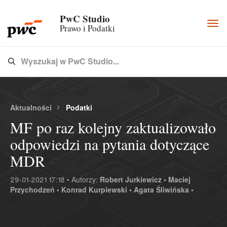
PwC Studio
Togg
Prawo i Podatki
navi
Wyszukaj w PwC Studio...
Type 3 or more characters for results.
Aktualności
Podatki
MF po raz kolejny zaktualizowało
odpowiedzi na pytania dotyczące
MDR
29-01-2021 17:18 • Autorzy:
Robert Jurkiewicz •
Maciej
Przychodzeń •
Konrad Kurpiewski •
Agata Śliwińska •