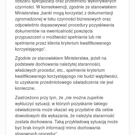
obszaru specjalizacji oraz przedmiotu wykonywanych
czynności. W konsekwencji, zgodnie ze stanowiskiem
Ministerstwa „banki mogą korzystać z dokumentacji
zgromadzonej w toku czynności biznesowych oraz
odpowiednio dopasowywać procedury pozyskiwania
dokumentów na ewentualność powzięcia
przypuszczeń o możliwości spełniania lub nie
spełniania przez klienta kryterium kwalifikowanego
korzystającego”.
Zgodnie ze stanowiskiem Ministerstwa, jeżeli na
podstawie dochowania należytej staranności,
właściwych procedur, etc., spełnienie kryterium
kwalifikowanego korzystającego nie budzi wątpliwości,
to uzyskanie przedmiotowego oświadczenia nie jest
konieczne.
Zastrzeżono przy tym, że „nie można zupełnie
wykluczyć sytuacji, w których pozyskanie takiego
oświadczenia może okazać się przydatne dla celów
dowodowych dla wykazania, że należyta staranność
została dochowana. Taką przykładową sytuacją może
być brak innych informacji mimo dochowania
stosownych procedur”.