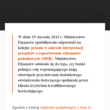
W dniu 29 stycznia 2021 r. Ministerstwo
Finansów opublikowało odpowiedź na
kolejne
pytania w zakresie interpretacji
przepisów o raportowaniu schematów
podatkowych (MDR).
Ministerstwo
Finansów odniosło się do tego, czy banki
pełniące rolę wspomagającego mają
obowiązek pozyskiwania dodatkowego
oświadczenia dotyczącego spełnienia przez
klienta kryterium kwalifikowanego
korzystającego.
Zgodnie z treścią
objaśnień podatkowych z dnia 31