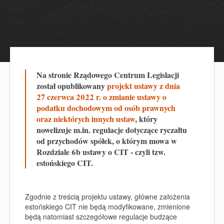
Na stronie Rządowego Centrum Legislacji
został opublikowany
projekt ustawy z dnia
27 czerwca 2022 r. o zmianie ustawy o
podatku dochodowym od osób prawnych
oraz niektórych innych ustaw
, który
nowelizuje m.in. regulacje dotyczące ryczałtu
od przychodów spółek, o którym mowa w
Rozdziale 6b ustawy o CIT - czyli tzw.
estońskiego CIT.
Zgodnie z treścią projektu ustawy, główne założenia
estońskiego CIT nie będą modyfikowane, zmienione
będą natomiast szczegółowe regulacje budzące