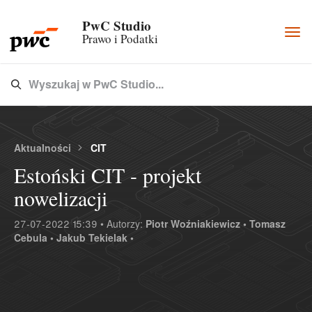
PwC Studio
Togg
Prawo i Podatki
navi
Wyszukaj w PwC Studio...
Type 3 or more characters for results.
Aktualności
CIT
Estoński CIT - projekt
nowelizacji
27-07-2022 15:39 • Autorzy:
Piotr Woźniakiewicz •
Tomasz
Cebula •
Jakub Tekielak •