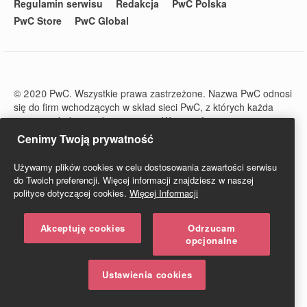
Regulamin serwisu
Redakcja
PwC Polska
PwC Store
PwC Global
© 2020 PwC. Wszystkie prawa zastrzeżone. Nazwa PwC odnosi
się do firm wchodzących w skład sieci PwC, z których każda
stanowi odrębny podmiot prawny. Więcej informacji na stronie
www.pwc.com/structure.
Cenimy Twoją prywatność
PwC Studio - Prawo i Podatki jest zarejestrowanym tytułem
prasowym o numerze ISSN 2719-6151.
Używamy plików cookies w celu dostosowania zawartości serwisu
do Twoich preferencji. Więcej informacji znajdziesz w naszej
polityce dotyczącej cookies.
Więcej Informacji
Akceptuję cookies
Odrzucam
opcjonalne
Ustawienia cookies