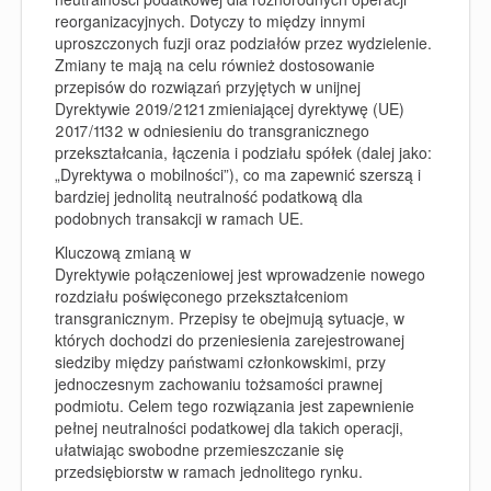
reorganizacyjnych. Dotyczy to między innymi
uproszczonych fuzji oraz podziałów przez wydzielenie.
Zmiany te mają na celu również dostosowanie
przepisów do rozwiązań przyjętych w unijnej
Dyrektywie 2019/2121 zmieniającej dyrektywę (UE)
2017/1132 w odniesieniu do transgranicznego
przekształcania, łączenia i podziału spółek (dalej jako:
„
Dyrektywa o mobilności
”), co ma zapewnić szerszą i
bardziej jednolitą neutralność podatkową dla
podobnych transakcji w ramach UE.
Kluczową zmianą w
Dyrektywie połączeniowej jest wprowadzenie nowego
rozdziału poświęconego przekształceniom
transgranicznym. Przepisy te obejmują sytuacje, w
których dochodzi do przeniesienia zarejestrowanej
siedziby między państwami członkowskimi, przy
jednoczesnym zachowaniu tożsamości prawnej
podmiotu. Celem tego rozwiązania jest zapewnienie
pełnej neutralności podatkowej dla takich operacji,
ułatwiając swobodne przemieszczanie się
przedsiębiorstw w ramach jednolitego rynku.