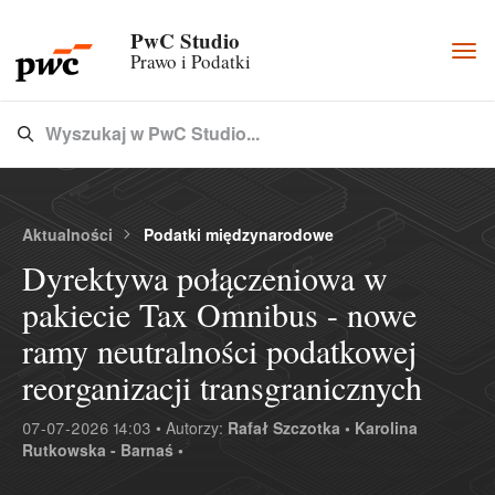
PwC Studio
Togg
Prawo i Podatki
navi
Wyszukaj w PwC Studio...
Type 3 or more characters for results.
Aktualności
Podatki międzynarodowe
Dyrektywa połączeniowa w
pakiecie Tax Omnibus - nowe
ramy neutralności podatkowej
reorganizacji transgranicznych
07-07-2026 14:03 • Autorzy:
Rafał Szczotka •
Karolina
Rutkowska - Barnaś •