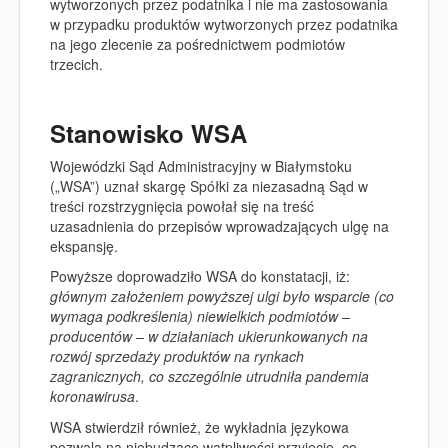
wytworzonych przez podatnika i nie ma zastosowania
w przypadku produktów wytworzonych przez podatnika
na jego zlecenie za pośrednictwem podmiotów
trzecich.
Stanowisko WSA
Wojewódzki Sąd Administracyjny w Białymstoku
(„
WSA
”) uznał skargę Spółki za niezasadną Sąd w
treści rozstrzygnięcia powołał się na treść
uzasadnienia do przepisów wprowadzających ulgę na
ekspansję.
Powyższe doprowadziło WSA do konstatacji, iż:
głównym założeniem powyższej ulgi było wsparcie (co
wymaga podkreślenia) niewielkich podmiotów –
producentów – w działaniach ukierunkowanych na
rozwój sprzedaży produktów na rynkach
zagranicznych, co szczególnie utrudniła pandemia
koronawirusa
.
WSA stwierdził również, że wykładnia językowa
pozwala na niebudzące wątpliwości przyjęcie, co