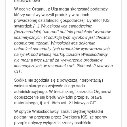
nieprawidłowe
W ocenie Organu, z Ulgi mogą skorzystać podatnicy,
którzy sami wytworzyli produkty w ramach
prowadzonej działalności gospodarczej. Dyrektor KIS
stwierdził:
(...)
Wnioskodawca samodzielnie
(bezpośrednio) "nie robi" ani "nie produkuje" wyrobów
kosmetycznych. Produkcja tych wyrobów jest zlecana
podmiotom trzecim. Wnioskodawca dokonuje
natomiast sprzedaży tych produktów wprowadzonych
na rynek pod własną marką. Działań Wnioskodawcy
nie można więc uznać za wytworzenie produktów
kosmetycznych, w rozumieniu art. 18eb ust. 2 ustawy o
CIT
.
Spółka nie zgodziła się z powyższą interpretacją i
wniosła skargę do wojewódzkiego sądu
administracyjnego. W treści skargi zarzuciła Organowi
dopuszczenie się błędu wykładni przepisu prawa
materialnego, tj. art. 18eb ust. 2 Ustawy o CIT.
W optyce Wnioskodawcy, zarzut błędnej wykładni
polegał na przyjęciu przez Dyrektora KIS, że sporny
przepis dotyczy wyłącznie rzeczy osobiście