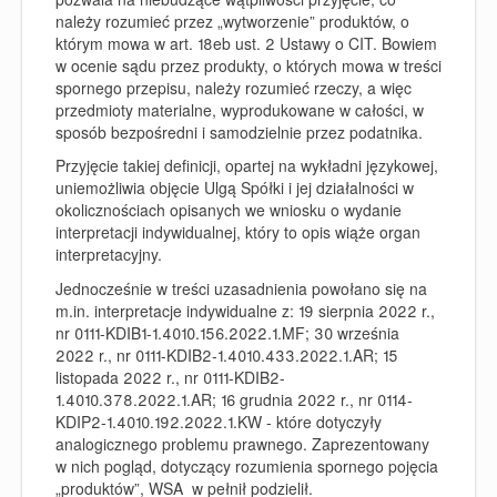
należy rozumieć przez „wytworzenie” produktów, o
którym mowa w art. 18eb ust. 2 Ustawy o CIT. Bowiem
w ocenie sądu przez produkty, o których mowa w treści
spornego przepisu, należy rozumieć rzeczy, a więc
przedmioty materialne, wyprodukowane w całości, w
sposób bezpośredni i samodzielnie przez podatnika.
Przyjęcie takiej definicji, opartej na wykładni językowej,
uniemożliwia objęcie Ulgą Spółki i jej działalności w
okolicznościach opisanych we wniosku o wydanie
interpretacji indywidualnej, który to opis wiąże organ
interpretacyjny.
Jednocześnie w treści uzasadnienia powołano się na
m.in. interpretacje indywidualne z: 19 sierpnia 2022 r.,
nr 0111-KDIB1-1.4010.156.2022.1.MF; 30 września
2022 r., nr 0111-KDIB2-1.4010.433.2022.1.AR; 15
listopada 2022 r., nr 0111-KDIB2-
1.4010.378.2022.1.AR; 16 grudnia 2022 r., nr 0114-
KDIP2-1.4010.192.2022.1.KW - które dotyczyły
analogicznego problemu prawnego. Zaprezentowany
w nich pogląd, dotyczący rozumienia spornego pojęcia
„produktów”, WSA w pełnił podzielił.