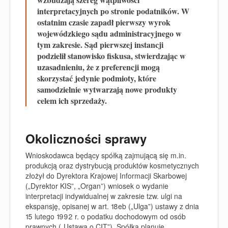
interpretacyjnych po stronie podatników. W
ostatnim czasie zapadł pierwszy wyrok
wojewódzkiego sądu administracyjnego w
tym zakresie. Sąd pierwszej instancji
podzielił stanowisko fiskusa, stwierdzając w
uzasadnieniu, że z preferencji mogą
skorzystać jedynie podmioty, które
samodzielnie wytwarzają nowe produkty
celem ich sprzedaży.
Okoliczności sprawy
Wnioskodawca będący spółką zajmującą się m.in.
produkcją oraz dystrybucją produktów kosmetycznych
złożył do Dyrektora Krajowej Informacji Skarbowej
(
„
Dyrektor KIS
”,
„
Organ
”) wniosek o wydanie
interpretacji indywidualnej w zakresie tzw. ulgi na
ekspansję, opisanej w art. 18eb (
„
Ulga
”) ustawy z dnia
15 lutego 1992 r. o podatku dochodowym od osób
prawnych („
Ustawa o CIT
”). Spółka planuje