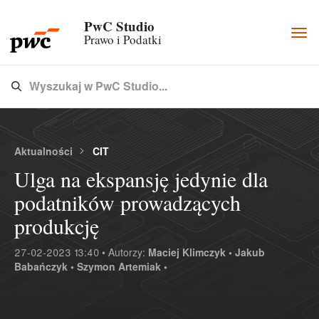
PwC Studio
Togg
Prawo i Podatki
navi
Wyszukaj w PwC Studio...
Type 3 or more characters for results.
Aktualności
CIT
Ulga na ekspansję jedynie dla
podatników prowadzących
produkcję
27-02-2023 13:40 • Autorzy:
Maciej Klimczyk •
Jakub
Babańczyk •
Szymon Artemiak •