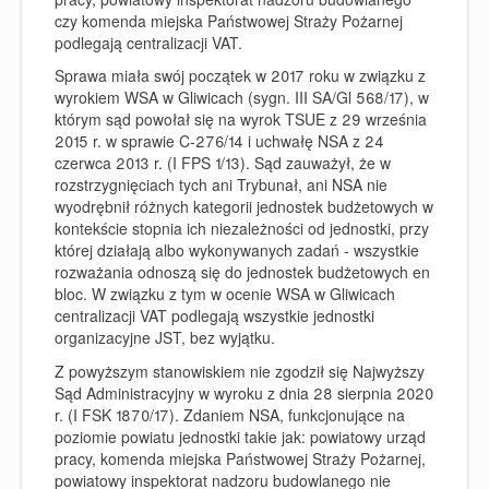
czy komenda miejska Państwowej Straży Pożarnej
podlegają centralizacji VAT.
Sprawa miała swój początek w 2017 roku w związku z
wyrokiem WSA w Gliwicach (sygn. III SA/Gl 568/17), w
którym sąd powołał się
na wyrok TSUE z 29 września
2015 r. w sprawie C-276/14 i uchwałę NSA z 24
czerwca 2013 r. (I FPS 1/13).
Sąd zauważył, że w
rozstrzygnięciach tych ani Trybunał, ani NSA nie
wyodrębnił różnych kategorii jednostek budżetowych w
kontekście stopnia ich niezależności od jednostki, przy
której działają albo wykonywanych zadań - wszystkie
rozważania odnoszą się do jednostek budżetowych en
bloc. W związku z tym w ocenie WSA w Gliwicach
centralizacji VAT podlegają wszystkie jednostki
organizacyjne JST, bez wyjątku.
Z powyższym stanowiskiem nie zgodził się Najwyższy
Sąd Administracyjny w wyroku z dnia 28 sierpnia 2020
r. (I FSK 1870/17). Zdaniem NSA, funkcjonujące na
poziomie powiatu jednostki takie jak: powiatowy urząd
pracy, komenda miejska Państwowej Straży Pożarnej,
powiatowy inspektorat nadzoru budowlanego nie