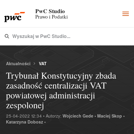
PwC Studio
Togg
Prawo i Podatki
navi
Wyszukaj w PwC Studio...
Type 3 or more characters for results.
Aktualności
VAT
Trybunał Konstytucyjny zbada
zasadność centralizacji VAT
powiatowej administracji
zespolonej
25-04-2022 12:34 • Autorzy:
Wojciech Gede •
Maciej Skop •
Katarzyna Dobosz •