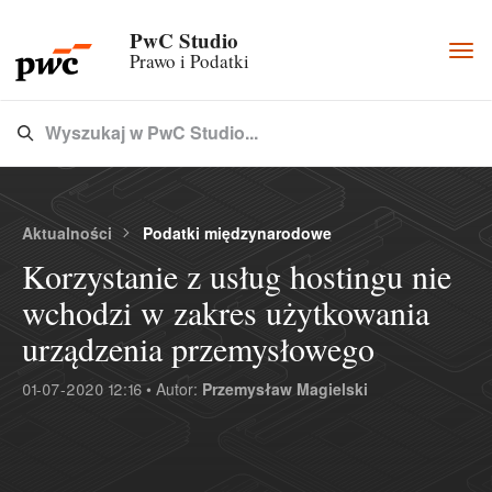
PwC Studio
Togg
Prawo i Podatki
navi
Wyszukaj w PwC Studio...
Type 3 or more characters for results.
Aktualności
Podatki międzynarodowe
Korzystanie z usług hostingu nie
wchodzi w zakres użytkowania
urządzenia przemysłowego
01-07-2020 12:16 • Autor:
Przemysław Magielski