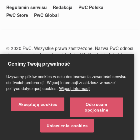
Regulamin serwisu
Redakcja
PwC Polska
PwC Store
PwC Global
© 2020 PwC. Wszystkie prawa zastrzeżone. Nazwa PwC odnosi
się do firm wchodzących w skład sieci PwC, z których każda
stanowi odrębny podmiot prawny. Więcej informacji na stronie
Cenimy Twoją prywatność
www.pwc.com/structure.
PwC Studio - Prawo i Podatki jest zarejestrowanym tytułem
Używamy plików cookies w celu dostosowania zawartości serwisu
prasowym o numerze ISSN 2719-6151.
do Twoich preferencji. Więcej informacji znajdziesz w naszej
polityce dotyczącej cookies.
Więcej Informacji
Akceptuję cookies
Odrzucam
opcjonalne
Ustawienia cookies