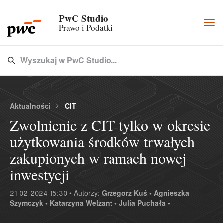
PwC Studio
Togg
Prawo i Podatki
navi
Wyszukaj w PwC Studio...
Type 3 or more characters for results.
Aktualności
CIT
Zwolnienie z CIT tylko w okresie
użytkowania środków trwałych
zakupionych w ramach nowej
inwestycji
21-02-2024 15:30 • Autorzy:
Grzegorz Kuś •
Agnieszka
Szymczyk •
Katarzyna Welzant •
Julia Puchała •