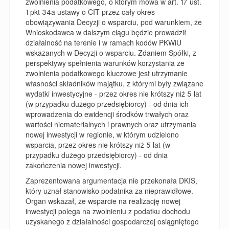
zwolnienia podatkowego, o którym mowa w art. 17 ust.
1 pkt 34a ustawy o CIT przez cały okres
obowiązywania Decyzji o wsparciu, pod warunkiem, że
Wnioskodawca w dalszym ciągu będzie prowadził
działalność na terenie i w ramach kodów PKWiU
wskazanych w Decyzji o wsparciu. Zdaniem Spółki, z
perspektywy spełnienia warunków korzystania ze
zwolnienia podatkowego kluczowe jest utrzymanie
własności składników majątku, z którymi były związane
wydatki inwestycyjne - przez okres nie krótszy niż 5 lat
(w przypadku dużego przedsiębiorcy) - od dnia ich
wprowadzenia do ewidencji środków trwałych oraz
wartości niematerialnych i prawnych oraz utrzymania
nowej inwestycji w regionie, w którym udzielono
wsparcia, przez okres nie krótszy niż 5 lat (w
przypadku dużego przedsiębiorcy) - od dnia
zakończenia nowej inwestycji.
Zaprezentowana argumentacja nie przekonała DKIS,
który uznał stanowisko podatnika za nieprawidłowe.
Organ wskazał, że wsparcie na realizację nowej
inwestycji polega na zwolnieniu z podatku dochodu
uzyskanego z działalności gospodarczej osiągniętego