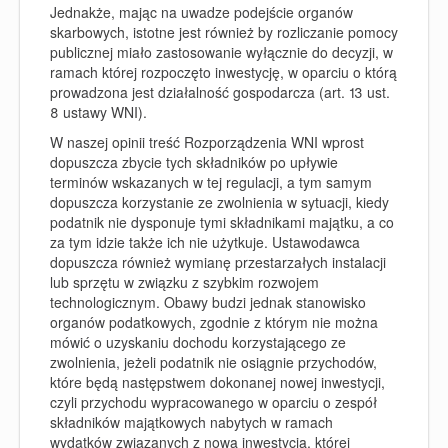
Jednakże, mając na uwadze podejście organów
skarbowych, istotne jest również by rozliczanie pomocy
publicznej miało zastosowanie wyłącznie do decyzji, w
ramach której rozpoczęto inwestycję, w oparciu o którą
prowadzona jest działalność gospodarcza (art. 13 ust.
8 ustawy WNI).
W naszej opinii treść Rozporządzenia WNI wprost
dopuszcza zbycie tych składników po upływie
terminów wskazanych w tej regulacji, a tym samym
dopuszcza korzystanie ze zwolnienia w sytuacji, kiedy
podatnik nie dysponuje tymi składnikami majątku, a co
za tym idzie także ich nie użytkuje. Ustawodawca
dopuszcza również wymianę przestarzałych instalacji
lub sprzętu w związku z szybkim rozwojem
technologicznym. Obawy budzi jednak stanowisko
organów podatkowych, zgodnie z którym nie można
mówić o uzyskaniu dochodu korzystającego ze
zwolnienia, jeżeli podatnik nie osiągnie przychodów,
które będą następstwem dokonanej nowej inwestycji,
czyli przychodu wypracowanego w oparciu o zespół
składników majątkowych nabytych w ramach
wydatków związanych z nową inwestycją, której