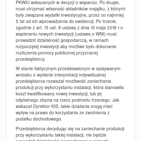
PKWiU wskazanych w decyzji o wsparciu. Po drugie,
musi utrzymać własność składników majątku, z którymi
były związane wydatki inwestycyjne, przez co najmniej
5 lat od ich wprowadzenia do ewidencji. Po trzecie,
zgodnie z art. 13 ust. 8 ustawy z dnia 10 maja 2018 r.o
wspieraniu nowych inwestycji (
ustawa o WNI
) musi
prowadzić działalność gospodarczą, w ramach
rozpoczętej inwestycji aby możliwe było dokonanie
rozliczenia pomocy publicznej przyznanej
przedsiębiorcy.
W stanie faktycznym przedstawionym w opisywanym
wniosku o wydanie interpretacji indywidualnej
przedsiębiorca rozważał możliwość zaniechania
produkcji przy wykorzystaniu instalacji, która stanowiła
koszt kwalifikowany nowej inwestycji, lub jej
odpłatnego zbycia na rzecz podmiotu trzeciego. Jak
wskazał Dyrektor KIS, takie działania mogą mieć
wpływ na prawo do korzystania ze zwolnienia z
podatku dochodowego.
Przedsiębiorca decydując się na zaniechanie produkcji
przy wykorzystaniu takiej instalacji, nie będzie
prowadził działalności gospodarczej w ramach