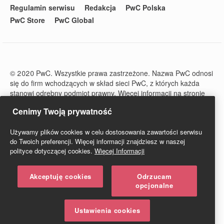
Regulamin serwisu
Redakcja
PwC Polska
PwC Store
PwC Global
© 2020 PwC. Wszystkie prawa zastrzeżone. Nazwa PwC odnosi
się do firm wchodzących w skład sieci PwC, z których każda
stanowi odrębny podmiot prawny. Więcej informacji na stronie
www.pwc.com/structure.
Cenimy Twoją prywatność
PwC Studio - Prawo i Podatki jest zarejestrowanym tytułem
prasowym o numerze ISSN 2719-6151.
Używamy plików cookies w celu dostosowania zawartości serwisu
do Twoich preferencji. Więcej informacji znajdziesz w naszej
polityce dotyczącej cookies.
Więcej Informacji
Akceptuję cookies
Odrzucam
opcjonalne
Ustawienia cookies