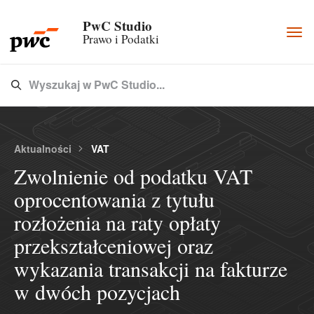
PwC Studio
Togg
Prawo i Podatki
navi
Wyszukaj w PwC Studio...
Type 3 or more characters for results.
Aktualności
VAT
Zwolnienie od podatku VAT
oprocentowania z tytułu
rozłożenia na raty opłaty
przekształceniowej oraz
wykazania transakcji na fakturze
w dwóch pozycjach