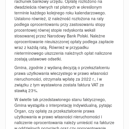
rachunek bankowy urzędu. Opłatę rozłożono na
dwadzieścia równych rat płatnych w określonym
terminie każdego kolejnego roku kalendarzowego.
Ustalono również, iż należność rozłożona na raty
podlega oprocentowaniu przy zastosowaniu stopy
procentowej równej stopie redyskonta weksli
stosowanej przez Narodowy Bank Polski. Należne
oprocentowanie nieuiszczonej opłaty podlega zapłacie
wraz z każdą ratą. Również w przypadku
nieterminowego uiszczenia należnych opłat naliczone
zostają ustawowe odsetki.
Gmina, zgodnie z wydaną decyzją o przekształceniu
prawa użytkowania wieczystego w prawo własności
nieruchomości, otrzymała wpłatę za 2022 r., i w
związku z tym wystawiona została faktura VAT ze
stawką 23%.
W świetle tak przedstawionego stanu faktycznego,
Gmina wystąpiła o interpretację indywidualną, pytając
Organ, czy opłatę za przekształcenie prawa
użytkowania w prawo własności nieruchomości i
naliczenie oprocentowania należy umieścić na fakturze
w oddzielnych pozycjach oraz czy oprocentowanie,