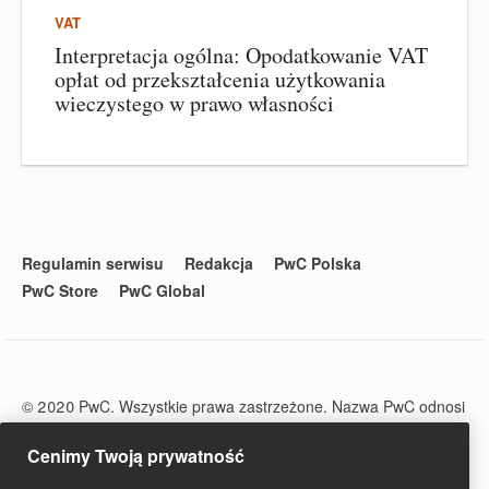
VAT
Interpretacja ogólna: Opodatkowanie VAT
opłat od przekształcenia użytkowania
wieczystego w prawo własności
Regulamin serwisu
Redakcja
PwC Polska
PwC Store
PwC Global
© 2020 PwC. Wszystkie prawa zastrzeżone. Nazwa PwC odnosi
się do firm wchodzących w skład sieci PwC, z których każda
stanowi odrębny podmiot prawny. Więcej informacji na stronie
Cenimy Twoją prywatność
www.pwc.com/structure.