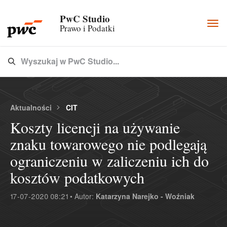
PwC Studio
Togg
Prawo i Podatki
navi
Wyszukaj w PwC Studio...
Type 3 or more characters for results.
Aktualności
CIT
Koszty licencji na używanie
znaku towarowego nie podlegają
ograniczeniu w zaliczeniu ich do
kosztów podatkowych
17-07-2020 08:21 • Autor:
Katarzyna Narejko - Woźniak