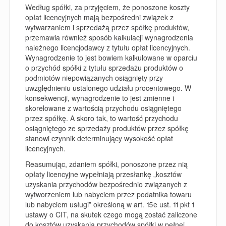
Według spółki, za przyjęciem, że ponoszone koszty
opłat licencyjnych mają bezpośredni związek z
wytwarzaniem i sprzedażą przez spółkę produktów,
przemawia również sposób kalkulacji wynagrodzenia
należnego licencjodawcy z tytułu opłat licencyjnych.
Wynagrodzenie to jest bowiem kalkulowane w oparciu
o przychód spółki z tytułu sprzedażu produktów o
podmiotów niepowiązanych osiągnięty przy
uwzględnieniu ustalonego udziału procentowego. W
konsekwencji, wynagrodzenie to jest zmienne i
skorelowane z wartością przychodu osiągniętego
przez spółkę. A skoro tak, to wartość przychodu
osiągniętego ze sprzedaży produktów przez spółkę
stanowi czynnik determinujący wysokość opłat
licencyjnych.
Reasumując, zdaniem spółki, ponoszone przez nią
opłaty licencyjne wypełniają przesłankę „kosztów
uzyskania przychodów bezpośrednio związanych z
wytworzeniem lub nabyciem przez podatnika towaru
lub nabyciem usługi” określoną w art. 15e ust. 11 pkt 1
ustawy o CIT, na skutek czego mogą zostać zaliczone
do kosztów uzyskania przychodów spółki w pełnej