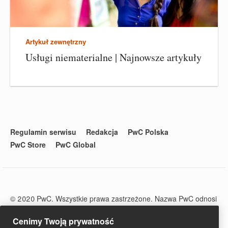
Artykuł zewnętrzny
Usługi niematerialne | Najnowsze artykuły
Regulamin serwisu
Redakcja
PwC Polska
PwC Store
PwC Global
© 2020 PwC. Wszystkie prawa zastrzeżone. Nazwa PwC odnosi
się do firm wchodzących w skład sieci PwC, z których każda
stanowi odrębny podmiot prawny. Więcej informacji na stronie
Cenimy Twoją prywatność