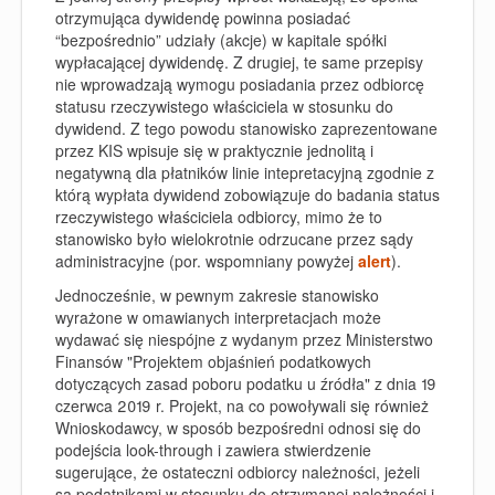
otrzymująca dywidendę powinna posiadać
“bezpośrednio” udziały (akcje) w kapitale spółki
wypłacającej dywidendę. Z drugiej, te same przepisy
nie wprowadzają wymogu posiadania przez odbiorcę
statusu rzeczywistego właściciela w stosunku do
dywidend. Z tego powodu stanowisko zaprezentowane
przez
KIS wpisuje się w praktycznie jednolitą i
negatywną dla płatników linie intepretacyjną zgodnie z
którą wypłata dywidend zobowiązuje do badania status
rzeczywistego właściciela odbiorcy, mimo że to
stanowisko było wielokrotnie odrzucane przez sądy
administracyjne (por. wspomniany powyżej
alert
).
Jednocześnie, w pewnym zakresie stanowisko
wyrażone w omawianych interpretacjach może
wydawać się niespójne z wydanym przez Ministerstwo
Finansów "Projektem objaśnień podatkowych
dotyczących zasad poboru podatku u źródła" z dnia 19
czerwca 2019 r. Projekt, na co powoływali się również
Wnioskodawcy, w sposób bezpośredni odnosi się do
podejścia look-through i zawiera stwierdzenie
sugerujące, że ostateczni odbiorcy należności, jeżeli
są podatnikami w stosunku do otrzymanej należności i