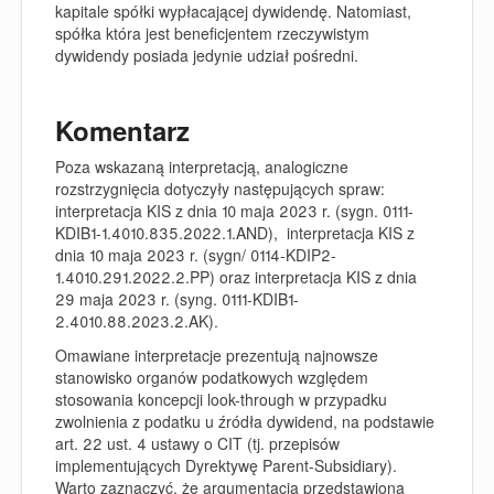
kapitale spółki wypłacającej dywidendę. Natomiast,
spółka która jest beneficjentem rzeczywistym
dywidendy posiada jedynie udział pośredni.
Komentarz
Poza wskazaną interpretacją, analogiczne
rozstrzygnięcia dotyczyły następujących spraw:
interpretacja KIS z dnia 10 maja 2023 r. (sygn. 0111-
KDIB1-1.4010.835.2022.1.AND), interpretacja KIS z
dnia 10 maja 2023 r. (sygn/ 0114-KDIP2-
1.4010.291.2022.2.PP) oraz interpretacja KIS z dnia
29 maja 2023 r. (syng. 0111-KDIB1-
2.4010.88.2023.2.AK).
Omawiane interpretacje prezentują najnowsze
stanowisko organów podatkowych względem
stosowania koncepcji look-through w przypadku
zwolnienia z podatku u źródła dywidend, na podstawie
art. 22 ust. 4 ustawy o CIT (tj. przepisów
implementujących Dyrektywę Parent-Subsidiary).
Warto zaznaczyć, że argumentacja przedstawiona