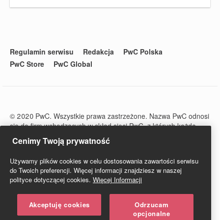
Regulamin serwisu
Redakcja
PwC Polska
PwC Store
PwC Global
© 2020 PwC. Wszystkie prawa zastrzeżone. Nazwa PwC odnosi
się do firm wchodzących w skład sieci PwC, z których każda
stanowi odrębny podmiot prawny. Więcej informacji na stronie
Cenimy Twoją prywatność
www.pwc.com/structure.
PwC Studio - Prawo i Podatki jest zarejestrowanym tytułem
Używamy plików cookies w celu dostosowania zawartości serwisu
prasowym o numerze ISSN 2719-6151.
do Twoich preferencji. Więcej informacji znajdziesz w naszej
polityce dotyczącej cookies.
Więcej Informacji
Akceptuję cookies
Odrzucam
opcjonalne