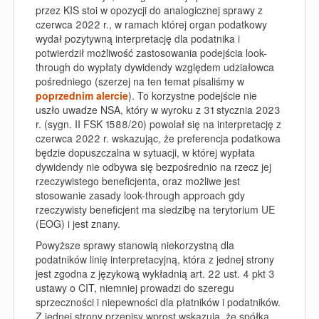
przez KIS stoi w opozycji do analogicznej sprawy z
czerwca 2022 r., w ramach której organ podatkowy
wydał pozytywną interpretację dla podatnika i
potwierdził możliwość zastosowania podejścia look-
through do wypłaty dywidendy względem udziałowca
pośredniego (szerzej na ten temat pisaliśmy w
poprzednim alercie
). To korzystne podejście nie
uszło uwadze NSA, który w wyroku z 31 stycznia 2023
r. (sygn. II FSK 1588/20) powolał się na interpretację z
czerwca 2022 r. wskazując
, że preferencja podatkowa
będzie dopuszczalna w sytuacji, w której wypłata
dywidendy nie odbywa się bezpośrednio na rzecz jej
rzeczywistego beneficjenta, oraz możliwe jest
stosowanie zasady look-through approach gdy
rzeczywisty beneficjent ma siedzibę na terytorium UE
(EOG) i jest znany.
Powyższe sprawy stanowią niekorzystną dla
podatników linię interpretacyjną, która z jednej strony
jest zgodna z językową wykładnią art. 22 ust. 4 pkt 3
ustawy o CIT, niemniej prowadzi do szeregu
sprzeczności i niepewności dla płatników i podatników.
Z jednej strony przepisy wprost wskazują, że spółka