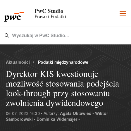
PwC Studio
Togg
Prawo i Podatki
navi
Wyszukaj w PwC Studio...
Type 3 or more characters for results.
Aktualności
Podatki międzynarodowe
Dyrektor KIS kwestionuje
możliwość stosowania podejścia
look-through przy stosowaniu
zwolnienia dywidendowego
06-07-2023 16:30 • Autorzy:
Agata Oktawiec •
Wiktor
Samborowski •
Dominika Widemajer •