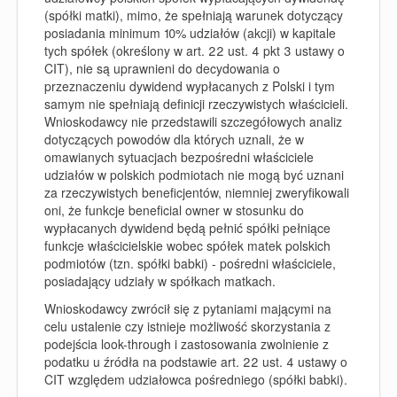
(spółki matki), mimo, że spełniają warunek dotyczący
posiadania minimum 10% udziałów (akcji) w kapitale
tych spółek (określony w art. 22 ust. 4 pkt 3 ustawy o
CIT), nie są uprawnieni do decydowania o
przeznaczeniu dywidend wypłacanych z Polski i tym
samym nie spełniają definicji rzeczywistych właścicieli.
Wnioskodawcy nie przedstawili szczegółowych analiz
dotyczących powodów dla których uznali, że w
omawianych sytuacjach bezpośredni właściciele
udziałów w polskich podmiotach nie mogą być uznani
za rzeczywistych beneficjentów, niemniej zweryfikowali
oni, że funkcje
beneficial owner
w stosunku do
wypłacanych dywidend będą pełnić spółki pełniące
funkcje właścicielskie wobec spółek matek polskich
podmiotów (tzn. spółki babki) - pośredni właściciele,
posiadający udziały w spółkach matkach.
Wnioskodawcy zwrócił się z pytaniami mającymi na
celu ustalenie czy istnieje możliwość skorzystania z
podejścia look-through i zastosowania zwolnienie z
podatku u źródła na podstawie art. 22 ust. 4 ustawy o
CIT względem udziałowca pośredniego (spółki babki).