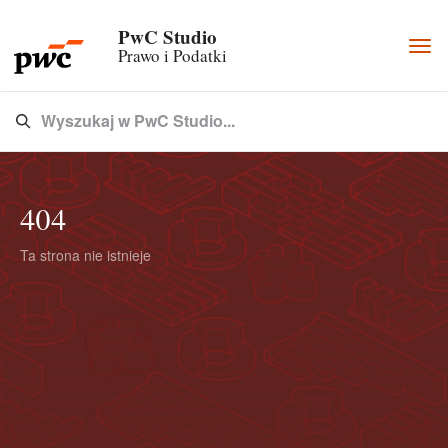
PwC Studio
Togg
Prawo i Podatki
navi
Wyszukaj w PwC Studio...
Type 3 or more characters for results.
404
Ta strona nie istnieje