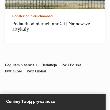
Podatek od nieruchomości
Podatek od nieruchomości | Najnowsze
artykuły
Regulamin serwisu
Redakcja
PwC Polska
PwC Store
PwC Global
© 2020 PwC. Wszystkie prawa zastrzeżone. Nazwa PwC odnosi
Cenimy Twoją prywatność
się do firm wchodzących w skład sieci PwC, z których każda
stanowi odrębny podmiot prawny. Więcej informacji na stronie