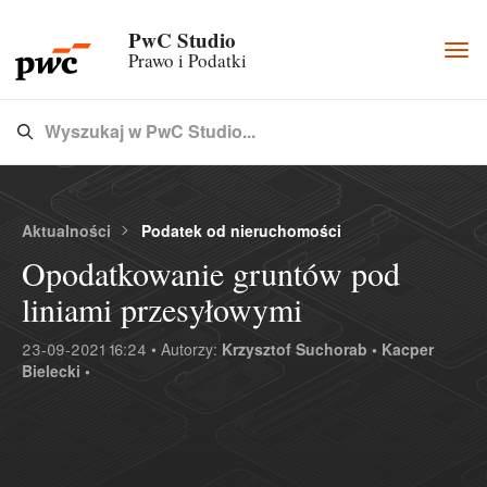
PwC Studio
Togg
Prawo i Podatki
navi
Wyszukaj w PwC Studio...
Type 3 or more characters for results.
Aktualności
Podatek od nieruchomości
Opodatkowanie gruntów pod
liniami przesyłowymi
23-09-2021 16:24 • Autorzy:
Krzysztof Suchorab •
Kacper
Bielecki •