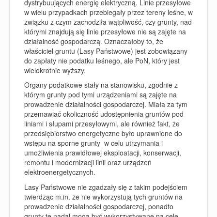
dystrybuujących energię elektryczną. Linie przesyłowe
w wielu przypadkach przebiegały przez tereny leśne, w
związku z czym zachodziła wątpliwość, czy grunty, nad
którymi znajdują się linie przesyłowe nie są zajęte na
działalność gospodarczą. Oznaczałoby to, że
właściciel gruntu (Lasy Państwowe) jest zobowiązany
do zapłaty nie podatku leśnego, ale PoN, który jest
wielokrotnie wyższy.
Organy podatkowe stały na stanowisku, zgodnie z
którym grunty pod tymi urządzeniami są zajęte na
prowadzenie działalności gospodarczej. Miała za tym
przemawiać okoliczność udostępnienia gruntów pod
liniami i słupami przesyłowymi, ale również fakt, że
przedsiębiorstwo energetyczne było uprawnione do
wstępu na sporne grunty
w celu utrzymania i
umożliwienia prawidłowej eksploatacji, konserwacji,
remontu i modernizacji linii oraz urządzeń
elektroenergetycznych.
Lasy Państwowe nie zgadzały się z takim podejściem
twierdząc m.in. że nie wykorzystują tych gruntów na
prowadzenie działalności gospodarczej, ponadto
grunty te nadal mogą być wykorzystywane na cele