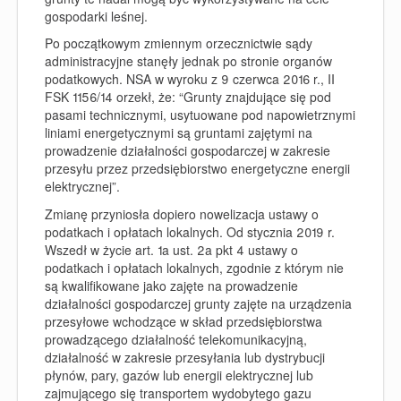
gospodarki leśnej.
Po początkowym zmiennym orzecznictwie sądy
administracyjne stanęły jednak po stronie organów
podatkowych. NSA w wyroku z 9 czerwca 2016 r., II
FSK 1156/14 orzekł, że: “
Grunty znajdujące się pod
pasami technicznymi, usytuowane pod napowietrznymi
liniami energetycznymi są gruntami zajętymi na
prowadzenie działalności gospodarczej w zakresie
przesyłu przez przedsiębiorstwo energetyczne energii
elektrycznej
”.
Zmianę przyniosła dopiero nowelizacja ustawy o
podatkach i opłatach lokalnych. Od stycznia 2019 r.
Wszedł w życie art. 1a ust. 2a pkt 4 ustawy o
podatkach i opłatach lokalnych, zgodnie z którym nie
są kwalifikowane jako zajęte na prowadzenie
działalności gospodarczej grunty zajęte na urządzenia
przesyłowe
wchodzące w skład przedsiębiorstwa
prowadzącego działalność telekomunikacyjną,
działalność w zakresie przesyłania lub dystrybucji
płynów, pary, gazów lub energii elektrycznej lub
zajmującego się transportem wydobytego gazu