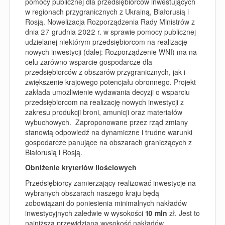
pomocy publicznej dla przedsiębiorców inwestujących
w regionach przygranicznych z Ukrainą, Białorusią i
Rosją. Nowelizacja Rozporządzenia Rady Ministrów z
dnia 27 grudnia 2022 r. w sprawie pomocy publicznej
udzielanej niektórym przedsiębiorcom na realizację
nowych inwestycji (dalej:
Rozporządzenie WNI
) ma na
celu zarówno wsparcie gospodarcze dla
przedsiębiorców z obszarów przygranicznych, jak i
zwiększenie krajowego potencjału obronnego.
Projekt
zakłada umożliwienie wydawania decyzji o wsparciu
przedsiębiorcom na realizację nowych inwestycji z
zakresu produkcji broni, amunicji oraz materiałów
wybuchowych.
Zaproponowane przez rząd zmiany
stanowią odpowiedź na dynamiczne i trudne warunki
gospodarcze panujące na obszarach graniczących z
Białorusią i Rosją.
Obniżenie kryteriów ilościowych
Przedsiębiorcy zamierzający realizować inwestycje na
wybranych obszarach naszego kraju będą
zobowiązani do poniesienia minimalnych nakładów
inwestycyjnych zaledwie w wysokości
10 mln
zł.
Jest to
najniższa przewidziana wysokość nakładów