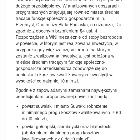
dużego przedsiębiorcy. W
analizowanych obszarach
przygranicznych znajdują się również miasta średnie
tracące funkcje społeczno-gospodarcze m.in.
Przemyśl, Chełm czy Biała Podlaska, co oznacza, że
zgodnie z obecnym brzmieniem §4 ust. 4
Rozporządzenia WNI niezależnie od stopy bezrobocia
w powiecie, w którym jest realizowana inwestycja, w
przypadku gdy większa część terenu, na którym
zostanie zrealizowana inwestycja, jest położona w
mieście średnim tracącym funkcje społeczno-
gospodarcze przedsiębiorca zobowiąże się do
poniesienia kosztów kwalifikowanych inwestycji w
wysokości co najmniej 10 mln zł.
Zgodnie z zapowiadanymi zamianami największymi
beneficjentami proponowanej nowelizacji będą:
powiat suwalski i miasto Suwałki (obniżenie
minimalnego progu kosztów kwalifikowanych z 60
do 10 mln zł),
powiat gołdapski, siemiatycki oraz białostocki
(obniżenie minimalnego progu kosztów
kwalifikowanych z 40 do 10 mln zł).