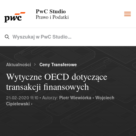
PwC Studio
Togg
Prawo i Podatki
navi
Wyszukaj w PwC Studio...
Type 3 or more characters for results.
Aktualności
Ceny Transferowe
Wytyczne OECD dotyczące
transakcji finansowych
21-02-2020 11:10 • Autorzy:
Piotr Wiewiórka •
Wojciech
Cipielewski •