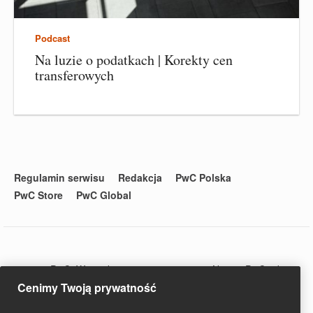
Podcast
Na luzie o podatkach | Korekty cen
transferowych
Regulamin serwisu
Redakcja
PwC Polska
PwC Store
PwC Global
© 2020 PwC. Wszystkie prawa zastrzeżone. Nazwa PwC odnosi
się do firm wchodzących w skład sieci PwC, z których każda
Cenimy Twoją prywatność
stanowi odrębny podmiot prawny. Więcej informacji na stronie
www.pwc.com/structure.