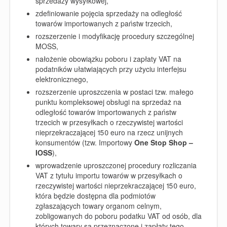
sprzedaży wysyłkowej,
zdefiniowanie pojęcia sprzedaży na odległość
towarów importowanych z państw trzecich,
rozszerzenie i modyfikację procedury szczególnej
MOSS,
nałożenie obowiązku poboru i zapłaty VAT na
podatników ułatwiających przy użyciu interfejsu
elektronicznego,
rozszerzenie uproszczenia w postaci tzw. małego
punktu kompleksowej obsługi na sprzedaż na
odległość towarów importowanych z państw
trzecich w przesyłkach o rzeczywistej wartości
nieprzekraczającej 150 euro na rzecz unijnych
konsumentów (tzw. Importowy
One Stop Shop –
IOSS
),
wprowadzenie uproszczonej procedury rozliczania
VAT z tytułu importu towarów w przesyłkach o
rzeczywistej wartości nieprzekraczającej 150 euro,
która będzie dostępna dla podmiotów
zgłaszających towary organom celnym,
zobligowanych do poboru podatku VAT od osób, dla
których towary są przeznaczone i zapłaty tego