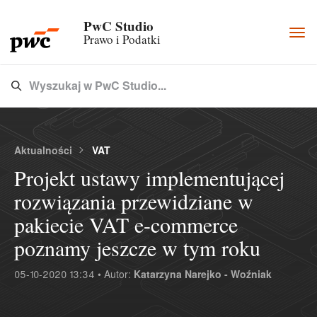
PwC Studio
Togg
Prawo i Podatki
navi
Wyszukaj w PwC Studio...
Type 3 or more characters for results.
Aktualności
VAT
Projekt ustawy implementującej
rozwiązania przewidziane w
pakiecie VAT e-commerce
poznamy jeszcze w tym roku
05-10-2020 13:34 • Autor:
Katarzyna Narejko - Woźniak