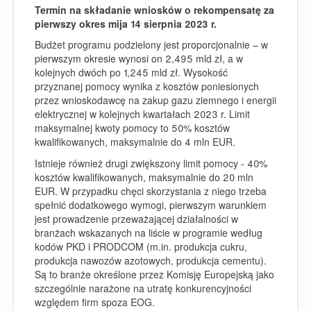
Termin na składanie wniosków o rekompensatę za
pierwszy okres mija 14 sierpnia 2023 r.
Budżet programu podzielony jest proporcjonalnie – w
pierwszym okresie wynosi on 2,495 mld zł, a w
kolejnych dwóch po 1,245 mld zł. Wysokość
przyznanej pomocy wynika z kosztów poniesionych
przez wnioskodawcę na zakup gazu ziemnego i energii
elektrycznej w kolejnych kwartałach 2023 r.
Limit
maksymalnej kwoty pomocy to 50% kosztów
kwalifikowanych, maksymalnie do 4 mln EUR.
Istnieje również drugi zwiększony limit pomocy - 40%
kosztów kwalifikowanych, maksymalnie do 20 mln
EUR.
W przypadku chęci skorzystania z niego trzeba
spełnić dodatkowego wymogi, pierwszym warunkiem
jest prowadzenie przeważającej działalności w
branżach wskazanych na liście w programie według
kodów PKD i PRODCOM (m.in. produkcja cukru,
produkcja nawozów azotowych, produkcja cementu).
Są to branże określone przez Komisję Europejską jako
szczególnie narażone na utratę konkurencyjności
względem firm spoza EOG.