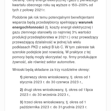
kwartału obecnego roku są wyższe o 150–200% od
tych z połowy 2021 r.
Podobnie jak rok temu potencjalnymi beneficjentami
wsparcia będą przedsiębiorcy spełniający
warunek
energochłonności
(tj. koszty energii elektrycznej i
gazu ziemnego stanowiły co najmniej 3% wartości
produkcji przedsiębiorstwa w 2021 r.) oraz prowadzący
przeważającą działalność w jednej lub wielu
podklasach
PKD z sekcji B lub C
. W tym zakresie tak
szerokie podejście jest nowością. W praktyce z tej
pomocy będą mogły skorzystać np. firmy produkujące
żywność, ale również sektor automotive.
Wnioski będą składane za trzy rozdzielne okresy:
1)
pierwszy okres wnioskowany, tj. okres od 1
stycznia 2023 r. do 30 czerwca 2023 r.,
2)
drugi okres wnioskowany, tj. okres od 1 lipca
2023 r. do 30 września 2023 r.,
3)
trzeci okres wnioskowany, tj. okres od 1
października 2023 r. do 31 grudnia 2023 r.