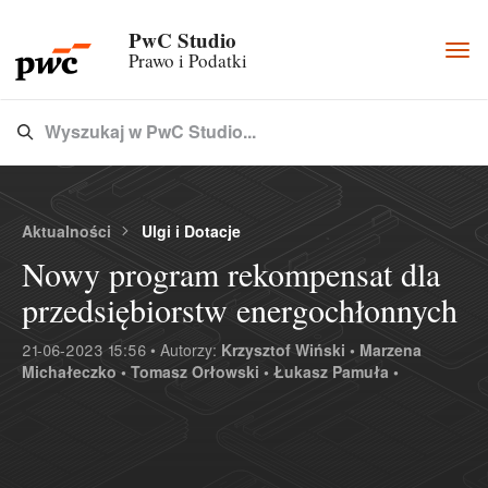
PwC Studio
Togg
Prawo i Podatki
navi
Wyszukaj w PwC Studio...
Type 3 or more characters for results.
Aktualności
Ulgi i Dotacje
Nowy program rekompensat dla
przedsiębiorstw energochłonnych
21-06-2023 15:56 • Autorzy:
Krzysztof Wiński •
Marzena
Michałeczko •
Tomasz Orłowski •
Łukasz Pamuła •