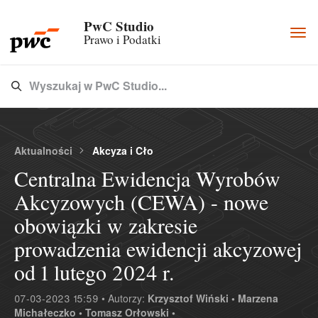
PwC Studio
Togg
Prawo i Podatki
navi
Wyszukaj w PwC Studio...
Type 3 or more characters for results.
Aktualności
Akcyza i Cło
Centralna Ewidencja Wyrobów
Akcyzowych (CEWA) - nowe
obowiązki w zakresie
prowadzenia ewidencji akcyzowej
od 1 lutego 2024 r.
07-03-2023 15:59 • Autorzy:
Krzysztof Wiński •
Marzena
Michałeczko •
Tomasz Orłowski •