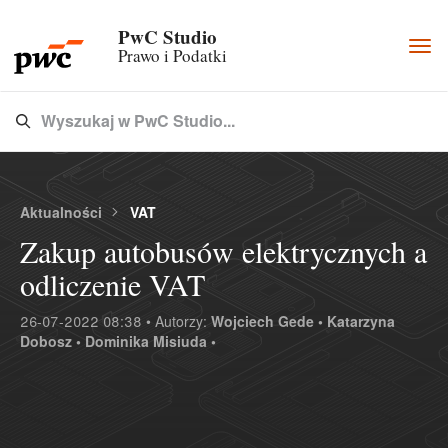
PwC Studio
Togg
Prawo i Podatki
navi
Wyszukaj w PwC Studio...
Type 3 or more characters for results.
Aktualności
VAT
Zakup autobusów elektrycznych a
odliczenie VAT
26-07-2022 08:38 • Autorzy:
Wojciech Gede •
Katarzyna
Dobosz •
Dominika Misiuda •