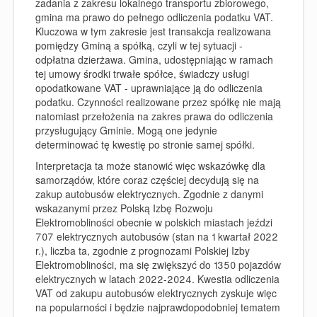
zadania z zakresu lokalnego transportu zbiorowego,
gmina ma prawo do pełnego odliczenia podatku VAT.
Kluczowa w tym zakresie jest transakcja realizowana
pomiędzy Gminą a spółką, czyli w tej sytuacji -
odpłatna dzierżawa. Gmina, udostępniając w ramach
tej umowy środki trwałe spółce, świadczy usługi
opodatkowane VAT - uprawniające ją do odliczenia
podatku. Czynności realizowane przez spółkę nie mają
natomiast przełożenia na zakres prawa do odliczenia
przysługujący Gminie. Mogą one jedynie
determinować tę kwestię po stronie samej spółki.
Interpretacja ta może stanowić więc wskazówkę dla
samorządów, które coraz częściej decydują się na
zakup autobusów elektrycznych. Zgodnie z danymi
wskazanymi przez Polską Izbę Rozwoju
Elektromobliności obecnie w polskich miastach jeździ
707 elektrycznych autobusów (stan na 1 kwartał 2022
r.), liczba ta, zgodnie z prognozami Polskiej Izby
Elektromobliności, ma się zwiększyć do 1350 pojazdów
elektrycznych w latach 2022-2024. Kwestia odliczenia
VAT od zakupu autobusów elektrycznych zyskuje więc
na popularności i będzie najprawdopodobniej tematem